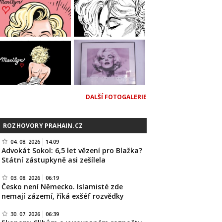
DALŠÍ FOTOGALERIE
ROZHOVORY PRAHAIN.CZ
04. 08. 2026
14:09
Advokát Sokol: 6,5 let vězení pro Blažka?
Státní zástupkyně asi zešílela
03. 08. 2026
06:19
Česko není Německo. Islamisté zde
nemají zázemí, říká exšéf rozvědky
30. 07. 2026
06:39