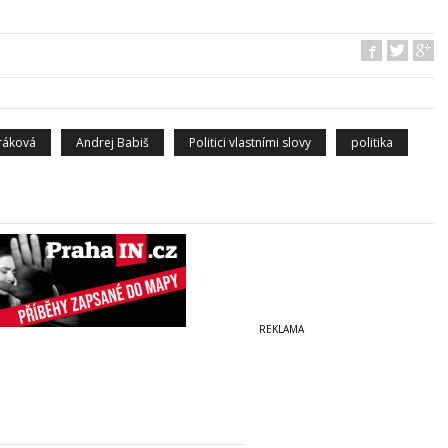
ráková
Andrej Babiš
Politici vlastními slovy
politika