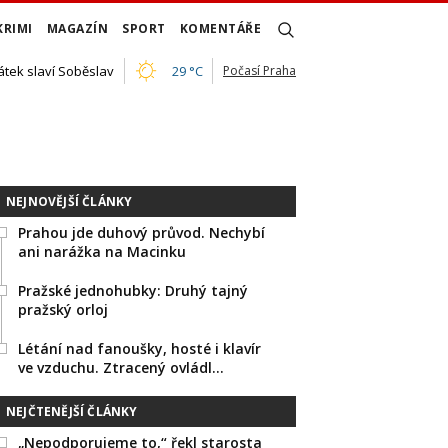
KRIMI
MAGAZÍN
SPORT
KOMENTÁŘE
átek slaví Soběslav
29 °C
Počasí Praha
NEJNOVĚJŠÍ ČLÁNKY
Prahou jde duhový průvod. Nechybí
ani narážka na Macinku
Pražské jednohubky: Druhý tajný
pražský orloj
Létání nad fanoušky, hosté i klavír
ve vzduchu. Ztracený ovládl…
NEJČTENĚJŠÍ ČLÁNKY
„Nepodporujeme to,“ řekl starosta