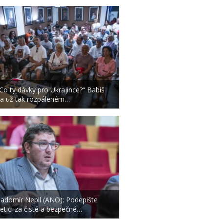
Co ty dávky pro Ukrajince?“ Babiš
a už tak rozpáleném…
adomír Nepil (ANO): Podepište
etici za čisté a bezpečné…