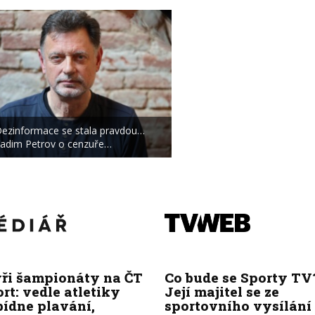
ezinformace se stala pravdou…
adim Petrov o cenzuře…
yři šampionáty na ČT
Co bude se Sporty TV
rt: vedle atletiky
Její majitel se ze
bídne plavání,
sportovního vysílání