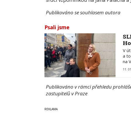
Publikováno se souhlasem autora
Psali jsme
SL
Ho
V ú
a t
na 
11. 0
Publikováno v rámci přehledu prohlášen
zastupitelů v Praze