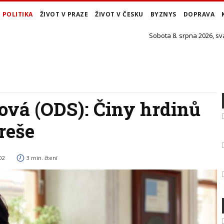
POLITIKA
ŽIVOT V PRAZE
ŽIVOT V ČESKU
BYZNYS
DOPRAVA
Sobota 8. srpna 2026, sv
vá (ODS): Činy hrdinů
reše
02
3 min. čtení