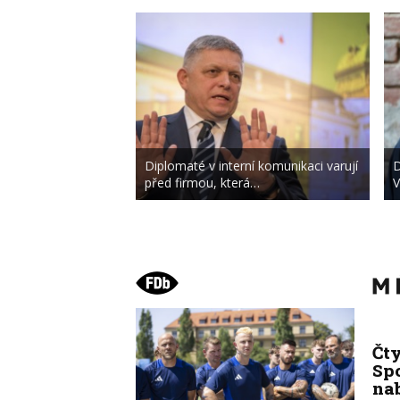
Diplomaté v interní komunikaci varují
D
před firmou, která…
V
Čt
Spo
na