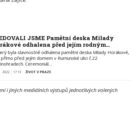
EDOVALI JSME Pamětní deska Milady
rákové odhalena před jejím rodným…
terý byla slavnostně odhalena pamětní deska Milady Horákové,
o přímo před jejím domem v Rumunské ulici č.22
Vinohradech. Ceremoniál…
1. 2022
17:13
ŽIVOT V PRAZE
í i jiných mediálních výstupů jednotlivých volených