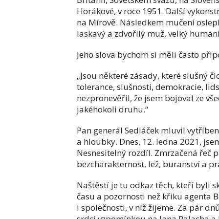
Horákové, v roce 1951. Další vykonst
na Mírově. Následkem mučení oslepl.
laskavý a zdvořilý muž, velký human
Jeho slova bychom si měli často při
„Jsou některé zásady, které slušný č
tolerance, slušnosti, demokracie, lid
nezpronevěřil, že jsem bojoval ze vše
jakéhokoli druhu.“
Pan generál Sedláček mluvil vytříben
a hloubky. Dnes, 12. ledna 2021, js
Nesnesitelný rozdíl. Zmrzačená řeč p
bezcharakternost, lež, buranství a p
Naštěstí je tu odkaz těch, kteří byli
času a pozornosti než křiku agenta 
i společnosti, v níž žijeme. Za pár d
srdci vzpomínkou na Jana Palacha a J