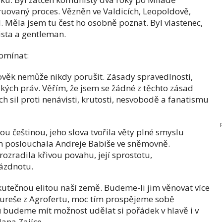
ruovaný proces. Vězněn ve Valdicích, Leopoldově,
 Měla jsem tu čest ho osobně poznat. Byl vlastenec,
ista a gentleman.
pomínat:
lověk nemůže nikdy porušit. Zásady spravedlnosti,
ských práv. Věřím, že jsem se žádné z těchto zásad
ch sil proti nenávisti, krutosti, nesvobodě a fanatismu
ou češtinou, jeho slova tvořila věty plné smyslu
em poslouchala Andreje Babiše ve sněmovně.
rozradila křivou povahu, její sprostotu,
rázdnotu.
 skutečnou elitou naší země. Budeme-li jim věnovat více
Bureše z Agrofertu, moc tím prospějeme sobě
nů budeme mít možnost udělat si pořádek v hlavě i v
ana Zajíce.