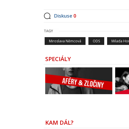
Diskuse
0
TAGY
Miroslava Němcová
ODS
Milada Ho
SPECIÁLY
KAM DÁL?