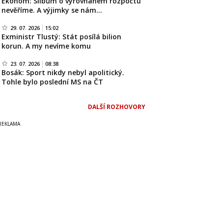
Ekonom: Slibům o vyrovnaném rozpočtu
nevěříme. A výjimky se nám…
29. 07. 2026
15:02
Exministr Tlustý: Stát posílá bilion
korun. A my nevíme komu
23. 07. 2026
08:38
Bosák: Sport nikdy nebyl apolitický.
Tohle bylo poslední MS na ČT
DALŠÍ ROZHOVORY