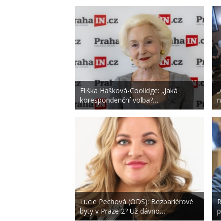
Eliška Hašková-Coolidge: „Jaká
„
korespondenční volba?…
n
Lucie Pechová (ODS): Bezbariérové
R
byty v Praze 2? Už dávno…
p