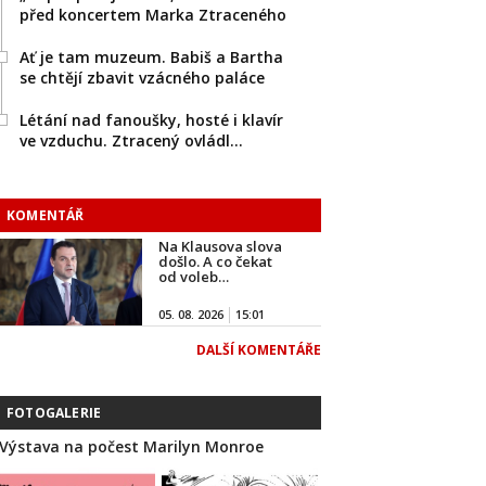
před koncertem Marka Ztraceného
Ať je tam muzeum. Babiš a Bartha
se chtějí zbavit vzácného paláce
Létání nad fanoušky, hosté i klavír
ve vzduchu. Ztracený ovládl…
KOMENTÁŘ
Na Klausova slova
došlo. A co čekat
od voleb…
05. 08. 2026
15:01
DALŠÍ KOMENTÁŘE
FOTOGALERIE
Výstava na počest Marilyn Monroe