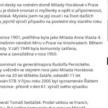
tní desky na rodném domě Milady Horákové v Praze
 je dobré srovnat si myšlenky a opět si připomenout,
ůstává. Myslela jsem na její osud i na život dalších
, jejichž výročí připadlo na poslední dny starého roku
since 1901, pokřtěna byla jako Milada Anna Vlasta 4.
a dnešním náměstí Míru v Praze na Vinohradech. Během
isty. V září 1949 byla komunisty zatčena,
na a zavražděna v roce 1950.
pomínali na generálmajora Rudolfa Pernického.
ty uvězněn ve stejném roce jako Milada Horáková.
 na 20 let těžkého žaláře, odseděl 11 let.
dován STB. V říjnu roku 2005 byl vyznamenán Řádem
prosince- přesně v den 61. výročí svého výsadku
erál Tomáš Sedláček. Prošel válkou ve Francii,
sku. Byl zatčen komunisty dva roky po Miladě