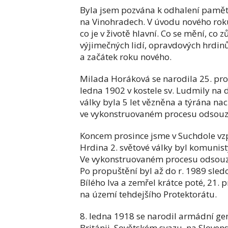
Byla jsem pozvána k odhalení pamě
na Vinohradech. V úvodu nového roku
co je v životě hlavní. Co se mění, co z
výjimečných lidí, opravdových hrdinů
a začátek roku nového.
Milada Horáková se narodila 25. pro
ledna 1902 v kostele sv. Ludmily n
války byla 5 let vězněna a týrána nac
ve vykonstruovaném procesu odsouze
Koncem prosince jsme v Suchdole vz
Hrdina 2. světové války byl komunis
Ve vykonstruovaném procesu odsouzen
Po propuštění byl až do r. 1989 sle
Bílého lva a zemřel krátce poté, 21. 
na území tehdejšího Protektorátu.
8. ledna 1918 se narodil armádní gen
Británii, Sovětském svazu, na Sloven