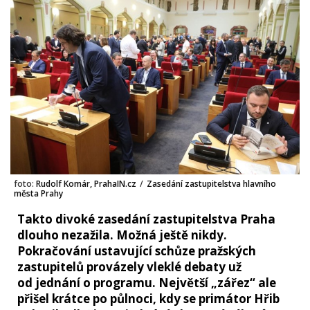
foto:
Rudolf Komár, PrahaIN.cz
/
Zasedání zastupitelstva hlavního
města Prahy
Takto divoké zasedání zastupitelstva Praha
dlouho nezažila. Možná ještě nikdy.
Pokračování ustavující schůze pražských
zastupitelů provázely vleklé debaty už
od jednání o programu. Největší „zářez“ ale
přišel krátce po půlnoci, kdy se primátor Hřib