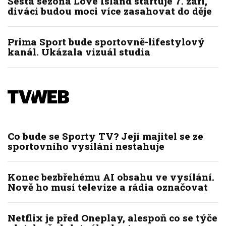
Šestá sezóna Love Island startuje 7. září,
diváci budou moci více zasahovat do děje
Prima Sport bude sportovně-lifestylový
kanál. Ukázala vizuál studia
Co bude se Sporty TV? Její majitel se ze
sportovního vysílání nestahuje
Konec bezbřehému AI obsahu ve vysílání.
Nově ho musí televize a rádia označovat
Netflix je před Oneplay, alespoň co se týče