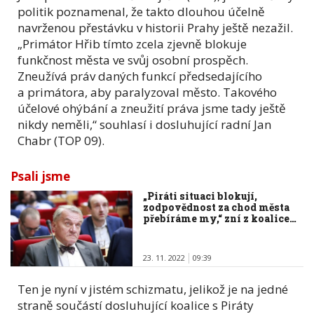
politik poznamenal, že takto dlouhou účelně
navrženou přestávku v historii Prahy ještě nezažil.
„Primátor Hřib tímto zcela zjevně blokuje
funkčnost města ve svůj osobní prospěch.
Zneužívá práv daných funkcí předsedajícího
a primátora, aby paralyzoval město. Takového
účelové ohýbání a zneužití práva jsme tady ještě
nikdy neměli,“ souhlasí i dosluhující radní Jan
Chabr (TOP 09).
Psali jsme
„Piráti situaci blokují,
zodpovědnost za chod města
přebíráme my,“ zní z koalice…
23. 11. 2022
09:39
Ten je nyní v jistém schizmatu, jelikož je na jedné
straně součástí dosluhující koalice s Piráty