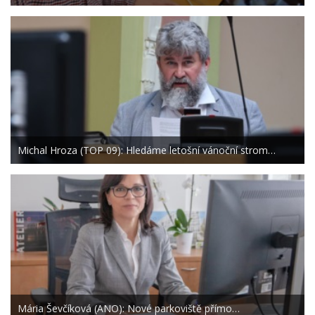
Michal Hroza (TOP 09): Hledáme letošní vánoční strom…
Mária Ševčíková (ANO): Nové parkoviště přímo…