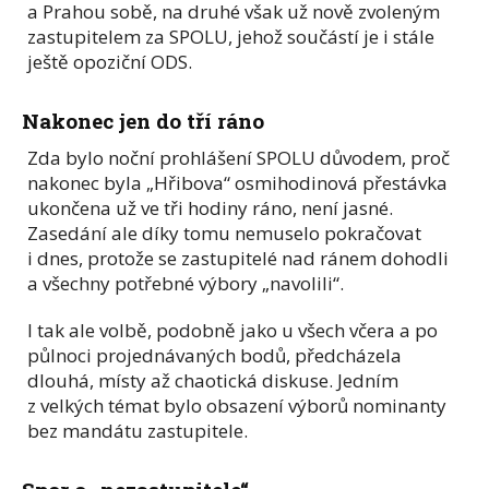
a Prahou sobě, na druhé však už nově zvoleným
zastupitelem za SPOLU, jehož součástí je i stále
ještě opoziční ODS.
Nakonec jen do tří ráno
Zda bylo noční prohlášení SPOLU důvodem, proč
nakonec byla „Hřibova“ osmihodinová přestávka
ukončena už ve tři hodiny ráno, není jasné.
Zasedání ale díky tomu nemuselo pokračovat
i dnes, protože se zastupitelé nad ránem dohodli
a všechny potřebné výbory „navolili“.
I tak ale volbě, podobně jako u všech včera a po
půlnoci projednávaných bodů, předcházela
dlouhá, místy až chaotická diskuse. Jedním
z velkých témat bylo obsazení výborů nominanty
bez mandátu zastupitele.