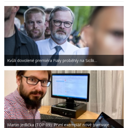
Kvůli dovolené premiéra Fialy proběhly na Sicílii…
Martin Jedlička (TOP 09): První exemplář nové tramvaje…