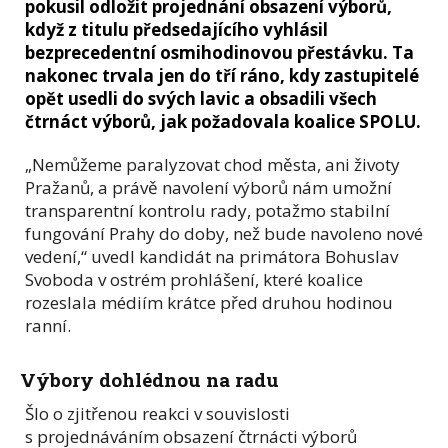
pokusil odložit projednání obsazení výborů,
když z titulu předsedajícího vyhlásil
bezprecedentní osmihodinovou přestávku. Ta
nakonec trvala jen do tří ráno, kdy zastupitelé
opět usedli do svých lavic a obsadili všech
čtrnáct výborů, jak požadovala koalice SPOLU.
„Nemůžeme paralyzovat chod města, ani životy
Pražanů, a právě navolení výborů nám umožní
transparentní kontrolu rady, potažmo stabilní
fungování Prahy do doby, než bude navoleno nové
vedení,“ uvedl kandidát na primátora Bohuslav
Svoboda v ostrém prohlášení, které koalice
rozeslala médiím krátce před druhou hodinou
ranní.
Výbory dohlédnou na radu
Šlo o zjitřenou reakci v souvislosti
s projednáváním obsazení čtrnácti výborů