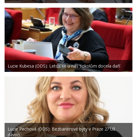
Lucie Kubesa (ODS): Letos se u nás sokolům docela daří
Lucie Pechová (ODS): Bezbariérové byty v Praze 2? Už
dávno…