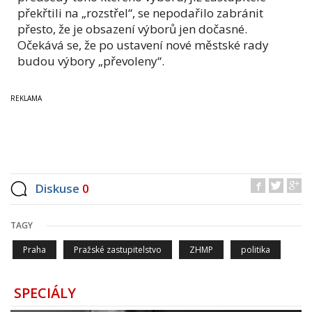
překřtili na „rozstřel“, se nepodařilo zabránit
přesto, že je obsazení výborů jen dočasné.
Očekává se, že po ustavení nové městské rady
budou výbory „převoleny“.
Diskuse
0
TAGY
Praha
Pražské zastupitelstvo
ZHMP
politika
SPECIÁLY