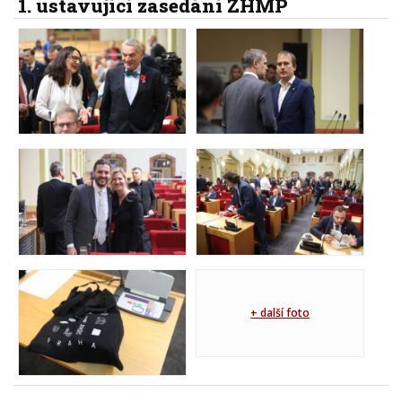
1. ustavující zasedání ZHMP
+ další foto