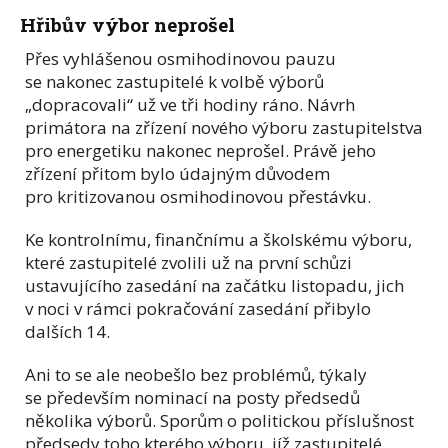
Hřibův výbor neprošel
Přes vyhlášenou osmihodinovou pauzu
se nakonec zastupitelé k volbě výborů
„dopracovali“ už ve tři hodiny ráno. Návrh
primátora na zřízení nového výboru zastupitelstva
pro energetiku nakonec neprošel. Právě jeho
zřízení přitom bylo údajným důvodem
pro kritizovanou osmihodinovou přestávku.
Ke kontrolnímu, finančnímu a školskému výboru,
které zastupitelé zvolili už na první schůzi
ustavujícího zasedání na začátku listopadu, jich
v noci v rámci pokračování zasedání přibylo
dalších 14.
Ani to se ale neobešlo bez problémů, týkaly
se především nominací na posty předsedů
několika výborů. Sporům o politickou příslušnost
předsedy toho kterého výboru, jíž zastupitelé