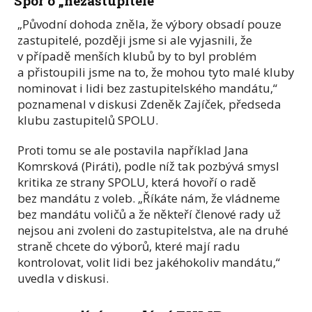
Spor o „nezastupitele“
„Původní dohoda zněla, že výbory obsadí pouze
zastupitelé, později jsme si ale vyjasnili, že
v případě menších klubů by to byl problém
a přistoupili jsme na to, že mohou tyto malé kluby
nominovat i lidi bez zastupitelského mandátu,“
poznamenal v diskusi Zdeněk Zajíček, předseda
klubu zastupitelů SPOLU.
Proti tomu se ale postavila například Jana
Komrsková (Piráti), podle níž tak pozbývá smysl
kritika ze strany SPOLU, která hovoří o radě
bez mandátu z voleb. „Říkáte nám, že vládneme
bez mandátu voličů a že někteří členové rady už
nejsou ani zvoleni do zastupitelstva, ale na druhé
straně chcete do výborů, které mají radu
kontrolovat, volit lidi bez jakéhokoliv mandátu,“
uvedla v diskusi.