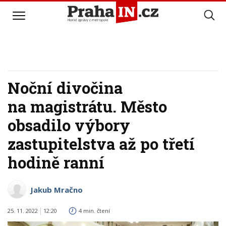
Noční divočina
na magistrátu. Město
obsadilo výbory
zastupitelstva až po třetí
hodině ranní
Jakub Mračno
25. 11. 2022
12:20
4 min. čtení