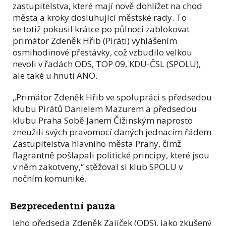
zastupitelstva, které mají nově dohlížet na chod
města a kroky dosluhující městské rady. To
se totiž pokusil krátce po půlnoci zablokovat
primátor Zdeněk Hřib (Piráti) vyhlášením
osmihodinové přestávky, což vzbudilo velkou
nevoli v řadách ODS, TOP 09, KDU-ČSL (SPOLU),
ale také u hnutí ANO.
„Primátor Zdeněk Hřib ve spolupráci s předsedou
klubu Pirátů Danielem Mazurem a předsedou
klubu Praha Sobě Janem Čižinským naprosto
zneužili svých pravomocí daných jednacím řádem
Zastupitelstva hlavního města Prahy, čímž
flagrantně pošlapali politické principy, které jsou
v něm zakotveny,“ stěžoval si klub SPOLU v
nočním komuniké.
Bezprecedentní pauza
Jeho předseda Zdeněk Zajíček (ODS), jako zkušený