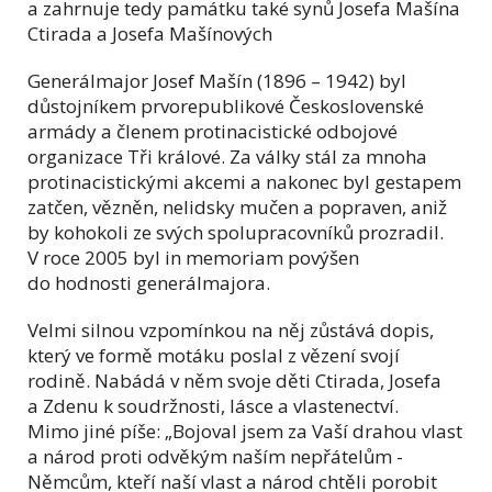
a zahrnuje tedy památku také synů Josefa Mašína
Ctirada a Josefa Mašínových
Generálmajor Josef Mašín (1896 – 1942) byl
důstojníkem prvorepublikové Československé
armády a členem protinacistické odbojové
organizace Tři králové. Za války stál za mnoha
protinacistickými akcemi a nakonec byl gestapem
zatčen, vězněn, nelidsky mučen a popraven, aniž
by kohokoli ze svých spolupracovníků prozradil.
V roce 2005 byl in memoriam povýšen
do hodnosti generálmajora.
Velmi silnou vzpomínkou na něj zůstává dopis,
který ve formě motáku poslal z vězení svojí
rodině. Nabádá v něm svoje děti Ctirada, Josefa
a Zdenu k soudržnosti, lásce a vlastenectví.
Mimo jiné píše: „Bojoval jsem za Vaší drahou vlast
a národ proti odvěkým naším nepřátelům -
Němcům, kteří naší vlast a národ chtěli porobit