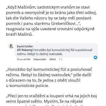
„Když Mašínům, sadistickým vrahům se staví
pomník a nesmyslně je to bráno jako třetí odboj,
tak dle Vašeho názoru by se taky měl postavit
pomník i panu starému Grebeníčkovi...“,
reagovala na výše uvedené srovnání odpůrkyně
bratří Mašínů.
„Honzátko byl komunistickej fízl a posluhovač
režimu. Nebyl to žádnej svatoušek,“ píše další
s důrazem na to, že jedna z obětí sloužil
u komunistické policie.
„Přeci jen to vraždění a loupení vrhá na jejich boj
velmi špatné světlo. Myslím, že na nějaké