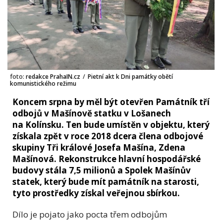
foto:
redakce PrahaIN.cz
/
Pietní akt k Dni památky obětí
komunistického režimu
Koncem srpna by měl být otevřen Památník tří
odbojů v Mašínově statku v Lošanech
na Kolínsku. Ten bude umístěn v objektu, který
získala zpět v roce 2018 dcera člena odbojové
skupiny Tři králové Josefa Mašína, Zdena
Mašínová. Rekonstrukce hlavní hospodářské
budovy stála 7,5 milionů a Spolek Mašínův
statek, který bude mít památník na starosti,
tyto prostředky získal veřejnou sbírkou.
Dílo je pojato jako pocta třem odbojům