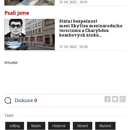
13. 06. 2022
10:01
Psali jsme
Státní bezpečnost
mezi Skyllou mezinárodního
terorismu a Charybdou
bombových útoků…
17. 05. 2022
05:55
Diskuse
0
TAGY
odboj
Mašín
Historie
Vězení
Mučení