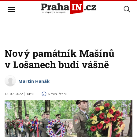
Nový památník Mašínů
v Lošanech budí vášně
Martin Hanák
12. 07. 2022
14:31
6 min. čtení