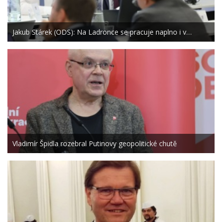
Jakub Stárek (ODS): Na Ladronce se pracuje naplno i v…
Vladimír Špidla rozebral Putinovy geopolitické chutě