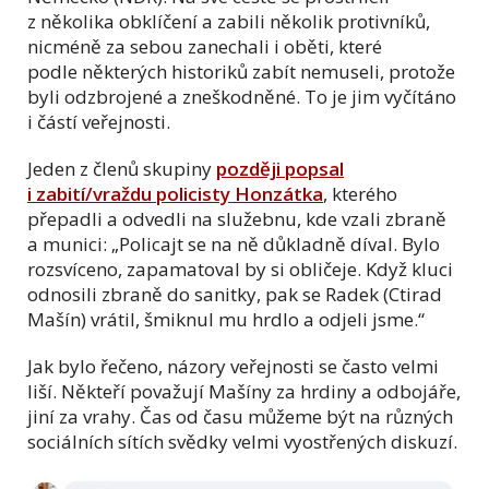
z několika obklíčení a zabili několik protivníků,
nicméně za sebou zanechali i oběti, které
podle některých historiků zabít nemuseli, protože
byli odzbrojené a zneškodněné. To je jim vyčítáno
i částí veřejnosti.
Jeden z členů skupiny
později popsal
i zabití/vraždu policisty Honzátka
, kterého
přepadli a odvedli na služebnu, kde vzali zbraně
a munici: „Policajt se na ně důkladně díval. Bylo
rozsvíceno, zapamatoval by si obličeje. Když kluci
odnosili zbraně do sanitky, pak se Radek (Ctirad
Mašín) vrátil, šmiknul mu hrdlo a odjeli jsme.“
Jak bylo řečeno, názory veřejnosti se často velmi
liší. Někteří považují Mašíny za hrdiny a odbojáře,
jiní za vrahy. Čas od času můžeme být na různých
sociálních sítích svědky velmi vyostřených diskuzí.