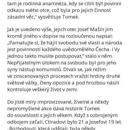
tam je rodinná anamnéza, kdy se cítili být povinni
odkazu svého otce, což byla pro jejich činnost
zásadní věc,“ vysvětluje Tomek.
Jak je uvedeno výše, jejich otec Josef Mašín jim
kromě jiného v dopise na rozloučenou napsal:
„Pamatujte si, že hájit svobodu své vlasti a národa
jest povinností každého uvědomělého Čecha. I Vy
jednou takto musíte postupovat,“ stálo v něm.
Nepřijatelným útokem na svobodu byl pro jeho
syny nástup komunistů. Dívali se, jak režim
ve zinscenovaných procesech vraždí hrdiny druhé
světové války, členy opozice a pod hrozbou násilí
kontroluje veškerý život v zemi.
Do jisté míry improvizované, živelné a někdy
nepromyšlené akce dává historik Tomek
do souvislosti s jejich věkem. Když s ozbrojeným
odbojem začali, Ctiradovi bylo 21 a Josefovi 19 let.
„Rozhodnutí, která udělali, byla někdy