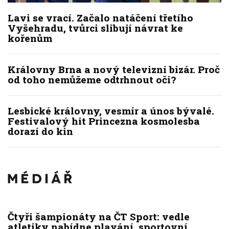
Lavi se vrací. Začalo natáčení třetího
Vyšehradu, tvůrci slibují návrat ke
kořenům
Královny Brna a nový televizní bizár. Proč
od toho nemůžeme odtrhnout oči?
Lesbické královny, vesmír a únos bývalé.
Festivalový hit Princezna kosmolesba
dorazí do kin
Čtyři šampionáty na ČT Sport: vedle
atletiky nabídne plavání, sportovní