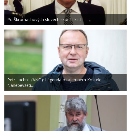
Po Škromachových slovech skončil klid
Petr Lachnit (ANO): Legenda o tajemném Kostele
Nanebevzetí…