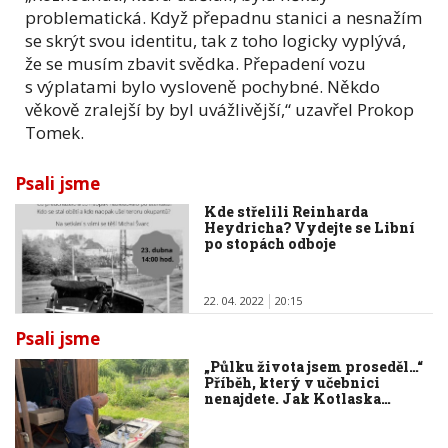
problematická. Když přepadnu stanici a nesnažím
se skrýt svou identitu, tak z toho logicky vyplývá,
že se musím zbavit svědka. Přepadení vozu
s výplatami bylo vysloveně pochybné. Někdo
věkově zralejší by byl uvážlivější,“ uzavřel Prokop
Tomek.
Psali jsme
Kde střelili Reinharda
Heydricha? Vydejte se Libní
po stopách odboje
22. 04. 2022
20:15
Psali jsme
„Půlku života jsem proseděl…“
Příběh, který v učebnici
nenajdete. Jak Kotlaska…