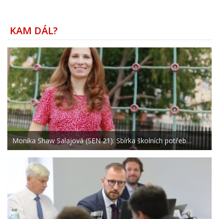
KAM DÁL?
Monika Shaw Salajová (SEN 21): Sbírka školních potřeb…