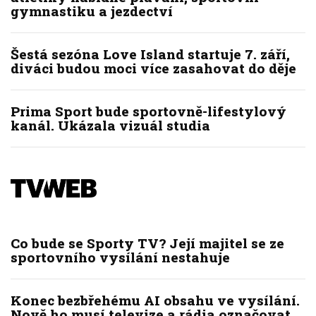
gymnastiku a jezdectví
Šestá sezóna Love Island startuje 7. září,
diváci budou moci více zasahovat do děje
Prima Sport bude sportovně-lifestylový
kanál. Ukázala vizuál studia
Co bude se Sporty TV? Její majitel se ze
sportovního vysílání nestahuje
Konec bezbřehému AI obsahu ve vysílání.
Nově ho musí televize a rádia označovat