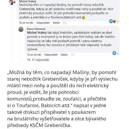
„Možná by těm, co napadají Mašíny, by pomohl
starej nebožtík Grebeníček, kdyby je při výslechu
mlátil mezi nohy a pouštěl do nich elektrický
proud, je vidět, že jste pohrobci
komunistů,probuďte se, zoufalci, a přečtěte
si o Toufarovi, Babicích atd.“ napsal v jedné
takové diskuzi přispěvatel s poukazem
na brutálního vyšetřovatele a otce bývalého
předsedy KSČM Grebeníčka.