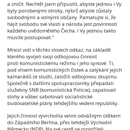
a zničit. Nechtěl jsem připustit, abyste jednou i Vy
byly porobenými otroky, nýbrž abyste zůstaly
svobodnými a volnými občany. Pamatujte si, že
hájit svobodu své vlasti a národa jest povinností
každého uvědomělého Čecha. I Vy jednou takto
musíte postupovat.“
Mnozí vidí v těchto slovech odkaz, na základě
kterého vyvíjeli svoji odbojovou činnost
proti komunistickému režimu i jeho synové. Ti,
pod vlivem komunistických čistek a zatýkání jejich
kamarádů ze studií, založili odbojovou skupinu.
Společně s dalšími spolupracovníky přepadali
služebny SNB (komunistická Policie), zapalovali
stohy a vůbec sabotovali socialistické
budovatelské plány tehdejšího vedení republiky.
Jejich činnost vyvrcholila velmi odvážným útěkem
do Západního Berlína, přes tehdejší Východní
Německo (NDR). Na své cestě se prostříleli