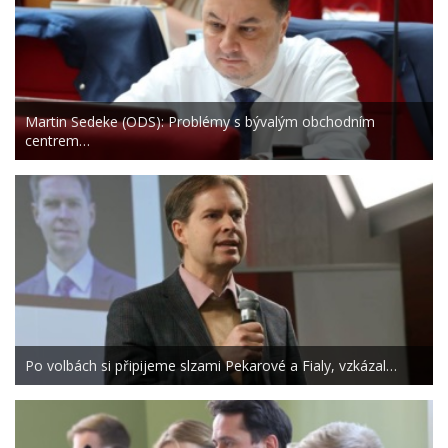
Martin Sedeke (ODS): Problémy s bývalým obchodním
centrem…
Po volbách si připijeme slzami Pekarové a Fialy, vzkázal…