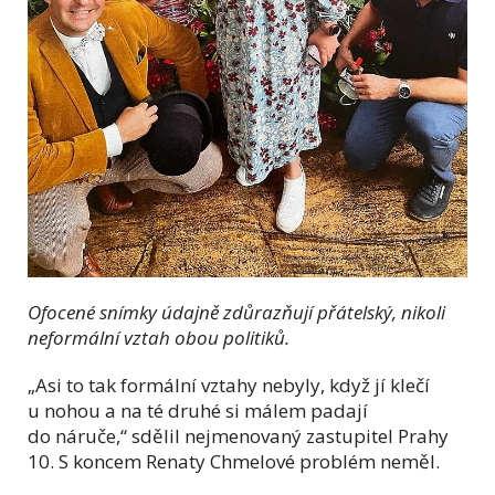
Ofocené snímky údajně zdůrazňují přátelský, nikoli
neformální vztah obou politiků.
„Asi to tak formální vztahy nebyly, když jí klečí
u nohou a na té druhé si málem padají
do náruče,“ sdělil nejmenovaný zastupitel Prahy
10. S koncem Renaty Chmelové problém neměl.