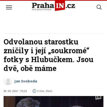
Odvolanou starostku
zničily i její „soukromé“
fotky s Hlubučkem. Jsou
dvě, obě máme
Jan Svoboda
30. 06. 2022
05:23
3 min. čtení