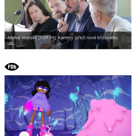
Michal Vronský (TOP 09): Kamery střeží nově křižovatku
ulic…