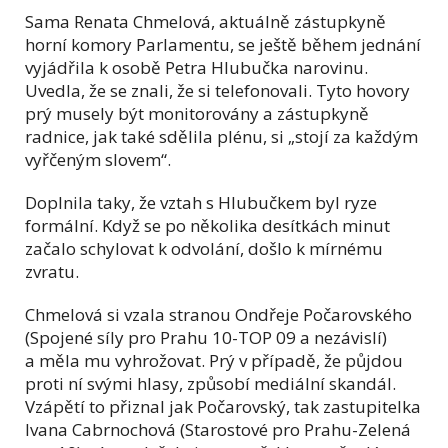
Sama Renata Chmelová, aktuálně zástupkyně
horní komory Parlamentu, se ještě během jednání
vyjádřila k osobě Petra Hlubučka narovinu.
Uvedla, že se znali, že si telefonovali. Tyto hovory
prý musely být monitorovány a zástupkyně
radnice, jak také sdělila plénu, si „stojí za každým
vyřčeným slovem“.
Doplnila taky, že vztah s Hlubučkem byl ryze
formální. Když se po několika desítkách minut
začalo schylovat k odvolání, došlo k mírnému
zvratu.
Chmelová si vzala stranou Ondřeje Počarovského
(Spojené síly pro Prahu 10-TOP 09 a nezávislí)
a měla mu vyhrožovat. Prý v případě, že půjdou
proti ní svými hlasy, způsobí mediální skandál.
Vzápětí to přiznal jak Počarovský, tak zastupitelka
Ivana Cabrnochová (Starostové pro Prahu-Zelená