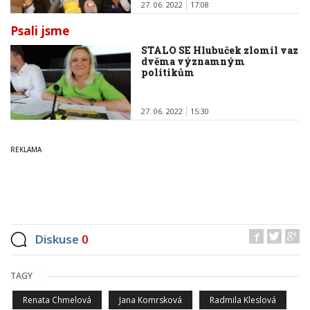
27. 06. 2022
17:08
Psali jsme
STALO SE Hlubuček zlomil vaz
dvěma významným
politikům
27. 06. 2022
15:30
Diskuse
0
TAGY
Renata Chmelová
Jana Komrsková
Radmila Kleslová