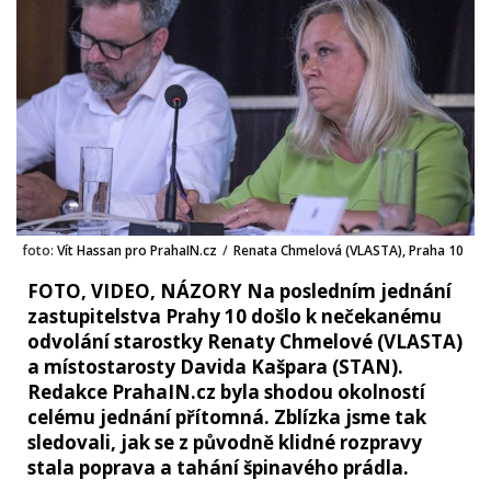
foto:
Vít Hassan pro PrahaIN.cz
/
Renata Chmelová (VLASTA), Praha 10
FOTO, VIDEO, NÁZORY Na posledním jednání
zastupitelstva Prahy 10 došlo k nečekanému
odvolání starostky Renaty Chmelové (VLASTA)
a místostarosty Davida Kašpara (STAN).
Redakce PrahaIN.cz byla shodou okolností
celému jednání přítomná. Zblízka jsme tak
sledovali, jak se z původně klidné rozpravy
stala poprava a tahání špinavého prádla.