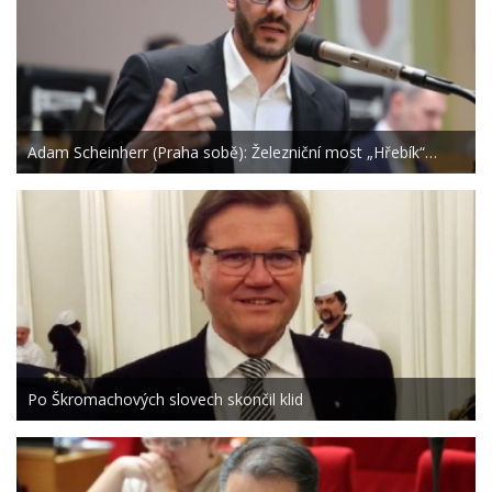
Adam Scheinherr (Praha sobě): Železniční most „Hřebík“…
Po Škromachových slovech skončil klid