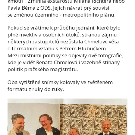
kmotři“. Zmínila exstarostu Milana Richtera nebo
Pavla Béma z ODS. Jejich návrat prý souvisí
se změnou územního - metropolitního plánu.
Pokud se vrátíme k průběhu jednání, které bylo
plné invektiv a osobních útoků, stranou zájmu
některých zastupitelů nezůstala Chmelové věta
o formálním vztahu s Petrem Hlubučkem.
Mezi místními politiky se objevily dvě fotografie,
kde je vidět Renata Chmelová i vazebně stíhaný
politik pražského magistrátu.
Oba vytištěné snímky kolovaly ve zvětšeném
formátu z ruky do ruky.