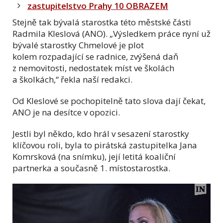
zastupitelstvo Prahy 10 OBRAZEM
Stejně tak bývalá starostka této městské části
Radmila Kleslová (ANO). „Výsledkem práce nyní už
bývalé starostky Chmelové je plot
kolem rozpadající se radnice, zvýšená daň
z nemovitosti, nedostatek míst ve školách
a školkách,“ řekla naší redakci.
Od Kleslové se pochopitelně tato slova dají čekat,
ANO je na desítce v opozici.
Jestli byl někdo, kdo hrál v sesazení starostky
klíčovou roli, byla to pirátská zastupitelka Jana
Komrsková (na snímku), její letitá koaliční
partnerka a současně 1. místostarostka.