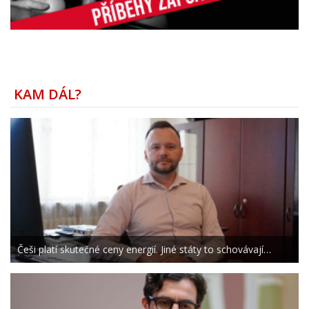
KAM DÁL?
Češi platí skutečné ceny energií. Jiné státy to schovávají…