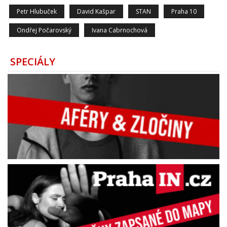
Petr Hlubuček
David Kašpar
STAN
Praha 10
Ondřej Počarovský
Ivana Cabrnochová
SPECIÁLY