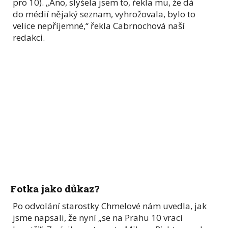
pro 10). „Ano, slyšela jsem to, řekla mu, že dá
do médií nějaký seznam, vyhrožovala, bylo to
velice nepříjemné,“ řekla Cabrnochová naší
redakci.
Fotka jako důkaz?
Po odvolání starostky Chmelové nám uvedla, jak
jsme napsali, že nyní „se na Prahu 10 vrací