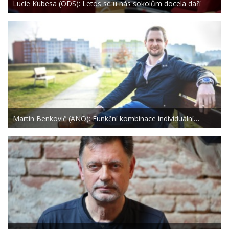
Lucie Kubesa (ODS): Letos se u nás sokolům docela daří
Martin Benkovič (ANO): Funkční kombinace individuální…