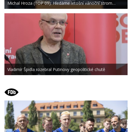
Michal Hroza (TOP 09): Hledáme letošní vánoční strom…
Vladimír Špidla rozebral Putinovy geopolitické chutě