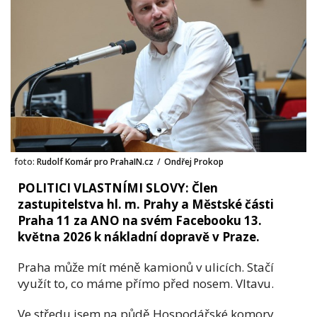
foto:
Rudolf Komár pro PrahaIN.cz
/
Ondřej Prokop
POLITICI VLASTNÍMI SLOVY: Člen
zastupitelstva hl. m. Prahy a Městské části
Praha 11 za ANO na svém Facebooku 13.
května 2026 k nákladní dopravě v Praze.
Praha může mít méně kamionů v ulicích. Stačí
využít to, co máme přímo před nosem. Vltavu.
Ve středu jsem na půdě Hospodářské komory