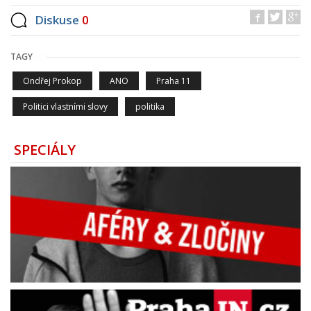
Diskuse
0
TAGY
Ondřej Prokop
ANO
Praha 11
Politici vlastními slovy
politika
SPECIÁLY