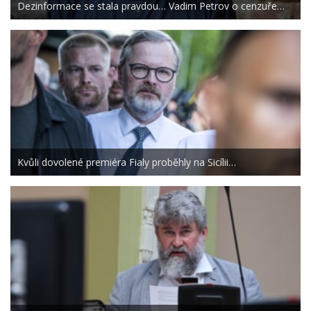
Dezinformace se stala pravdou… Vadim Petrov o cenzuře…
Kvůli dovolené premiéra Fialy proběhly na Sicílii…