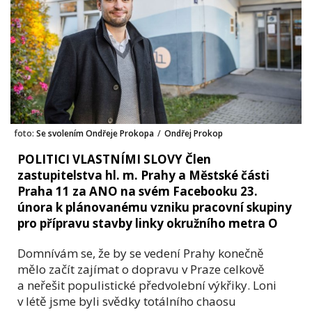
foto:
Se svolením Ondřeje Prokopa
/
Ondřej Prokop
POLITICI VLASTNÍMI SLOVY Člen
zastupitelstva hl. m. Prahy a Městské části
Praha 11 za ANO na svém Facebooku 23.
února k plánovanému vzniku pracovní skupiny
pro přípravu stavby linky okružního metra O
Domnívám se, že by se vedení Prahy konečně
mělo začít zajímat o dopravu v Praze celkově
a neřešit populistické předvolební výkřiky. Loni
v létě jsme byli svědky totálního chaosu