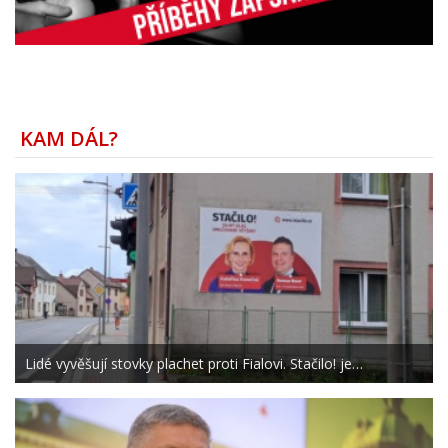
KAM DÁL?
Lidé vyvěšují stovky plachet proti Fialovi. Stačilo! je…