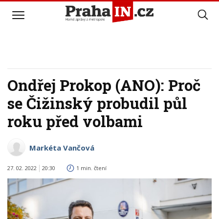
Ondřej Prokop (ANO): Proč
se Čižinský probudil půl
roku před volbami
Markéta Vančová
27. 02. 2022
20:30
1 min. čtení