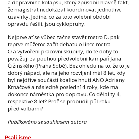
a dopravního kolapsu, který způsobil hlavně fakt,
že magistrát nedokázal koordinovat jednotlivé
uzavírky. Jediné, co za toto volební období
opravdu řešili, jsou cyklopruhy.
Nejprve ať se vůbec začne stavět metro D, pak
teprve můžeme začít debatu o lince metra
O a vytvoření pracovní skupiny, do té doby to
považuji za pouhou předvolební kampaň Jana
Čižinského (Praha Sobě). Bez ohledu na to, že to je
dobrý nápad, ale na jeho rozvíjení měl 8 let, kdy
byl nejdříve součástí koalice hnutí ANO Adriany
Krnáčové a následně poslední 4 roky, kde má
dokonce náměstka pro dopravu. Co dělal ty 4,
respektive 8 let? Proč se probudil půl roku
před volbami?
Publikováno se souhlasem autora
Psali jsme