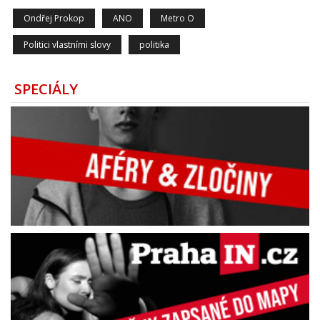
Ondřej Prokop
ANO
Metro O
Politici vlastními slovy
politika
SPECIÁLY