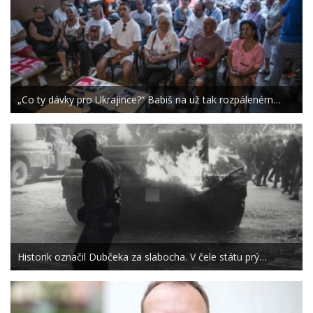
„Co ty dávky pro Ukrajince?“ Babiš na už tak rozpáleném…
Historik označil Dubčeka za slabocha. V čele státu prý…