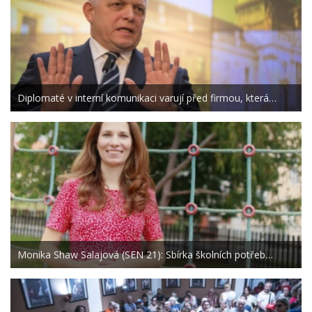
Diplomaté v interní komunikaci varují před firmou, která…
Monika Shaw Salajová (SEN 21): Sbírka školních potřeb…