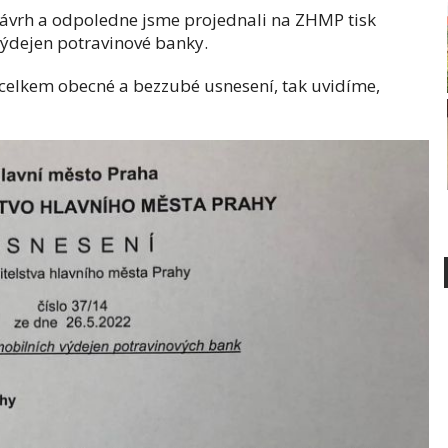
návrh a odpoledne jsme projednali na ZHMP tisk
výdejen potravinové banky.
a celkem obecné a bezzubé usnesení, tak uvidíme,