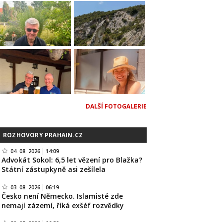
DALŠÍ FOTOGALERIE
ROZHOVORY PRAHAIN.CZ
04. 08. 2026
14:09
Advokát Sokol: 6,5 let vězení pro Blažka?
Státní zástupkyně asi zešílela
03. 08. 2026
06:19
Česko není Německo. Islamisté zde
nemají zázemí, říká exšéf rozvědky