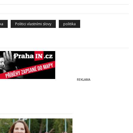
ka
Politici vlastními slovy
politika