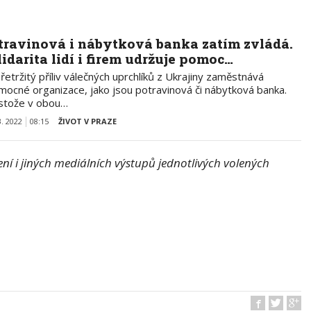
travinová i nábytková banka zatím zvládá.
lidarita lidí i firem udržuje pomoc…
etržitý příliv válečných uprchlíků z Ukrajiny zaměstnává
omocné organizace, jako jsou potravinová či nábytková banka.
stože v obou…
3. 2022
08:15
ŽIVOT V PRAZE
í i jiných mediálních výstupů jednotlivých volených