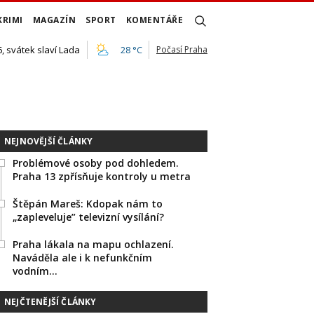
KRIMI
MAGAZÍN
SPORT
KOMENTÁŘE
, svátek slaví Lada
28 °C
Počasí Praha
NEJNOVĚJŠÍ ČLÁNKY
Problémové osoby pod dohledem.
Praha 13 zpřísňuje kontroly u metra
Štěpán Mareš: Kdopak nám to
„zapleveluje” televizní vysílání?
Praha lákala na mapu ochlazení.
Naváděla ale i k nefunkčním
vodním…
NEJČTENĚJŠÍ ČLÁNKY