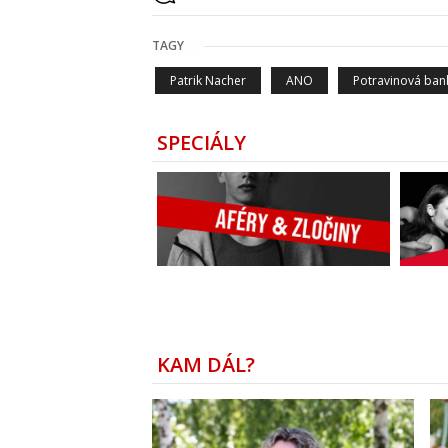
TAGY
Patrik Nacher
ANO
Potravinová ban
SPECIÁLY
KAM DÁL?