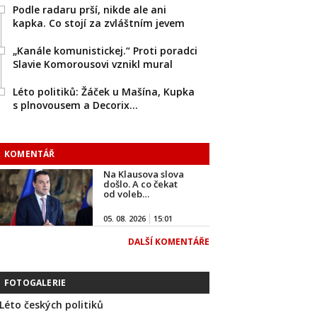
Podle radaru prší, nikde ale ani
kapka. Co stojí za zvláštním jevem
„Kanále komunistickej.“ Proti poradci
Slavie Komorousovi vznikl mural
Léto politiků: Žáček u Mašína, Kupka
s plnovousem a Decorix…
KOMENTÁŘ
Na Klausova slova
došlo. A co čekat
od voleb…
05. 08. 2026
15:01
DALŠÍ KOMENTÁŘE
FOTOGALERIE
Léto českých politiků