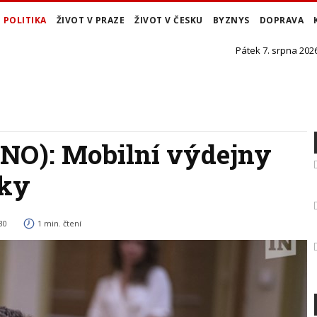
POLITIKA
ŽIVOT V PRAZE
ŽIVOT V ČESKU
BYZNYS
DOPRAVA
Pátek 7. srpna 2026
ANO): Mobilní výdejny
nky
30
1 min. čtení