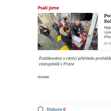
Psali jsme
Po
So
Nepř
i p
Pře
22. 0
Publikováno v rámci přehledu prohlášen
zastupitelů v Praze
Diskuse
0