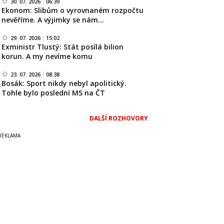
30. 07. 2026
06:39
Ekonom: Slibům o vyrovnaném rozpočtu
nevěříme. A výjimky se nám…
29. 07. 2026
15:02
Exministr Tlustý: Stát posílá bilion
korun. A my nevíme komu
23. 07. 2026
08:38
Bosák: Sport nikdy nebyl apolitický.
Tohle bylo poslední MS na ČT
DALŠÍ ROZHOVORY