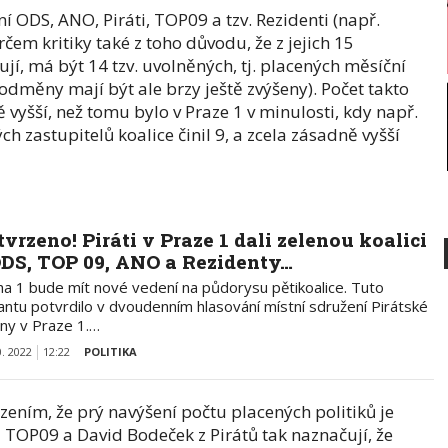
ní ODS, ANO, Piráti, TOP09 a tzv. Rezidenti (např.
rčem kritiky také z toho důvodu, že z jejich 15
rují, má být 14 tzv. uvolněných, tj. placených měsíční
odměny mají být ale brzy ještě zvýšeny). Počet takto
 vyšší, než tomu bylo v Praze 1 v minulosti, kdy např.
h zastupitelů koalice činil 9, a zcela zásadně vyšší
tvrzeno! Piráti v Praze 1 dali zelenou koalici
ODS, TOP 09, ANO a Rezidenty…
ha 1 bude mít nové vedení na půdorysu pětikoalice. Tuto
antu potvrdilo v dvoudenním hlasování místní sdružení Pirátské
any v Praze 1.…
0. 2022
12:22
POLITIKA
rzením, že prý navýšení počtu placených politiků je
 TOP09 a David Bodeček z Pirátů tak naznačují, že