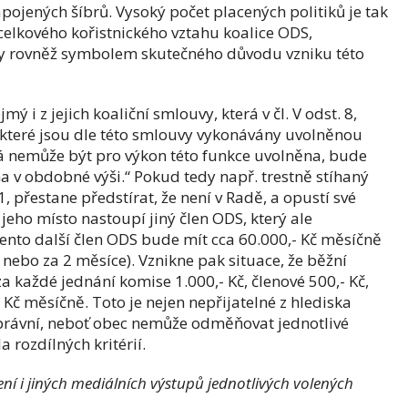
ojených šíbrů. Vysoký počet placených politiků je tak
elkového kořistnického vztahu koalice ODS,
edy rovněž symbolem skutečného důvodu vzniku této
mý i z jejich koaliční smlouvy, která v čl. V odst. 8,
, které jsou dle této smlouvy vykonávány uvolněnou
á nemůže být pro výkon této funkce uvolněna, bude
v obdobné výši.“ Pokud tedy např. trestně stíhaný
 přestane předstírat, že není v Radě, a opustí své
eho místo nastoupí jiný člen ODS, který ale
 tento další člen ODS bude mít cca 60.000,- Kč měsíčně
 nebo za 2 měsíce). Vznikne pak situace, že běžní
 každé jednání komise 1.000,- Kč, členové 500,- Kč,
 Kč měsíčně. Toto je nejen nepřijatelné z hlediska
iprávní, neboť obec nemůže odměňovat jednotlivé
a rozdílných kritérií.
í i jiných mediálních výstupů jednotlivých volených