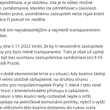
epodléhala, a je otázkou, zda je to vůbec možné.
 zaměstnance, kterého lze odměňovat v závislosti
u hodin práce, uvolněnému zastupiteli nelze nijak krátit
ce či pokud nic nedělá.
ádně tím nejnákladnějším a nejméně transparentním
bec.
ne 5.11.2022 tvrdil, že by ti neuvolnění zastupitelé
by prý bylo méně transparentní. Toto je však už úplný
být bez souhlasu zastupitelstva zaměstnáni (viz § 59
stě Praze).
 v době ekonomické krize a v situaci, kdy koalice žádný
ě velmi obtížně obhajitelné, na druhou stranu
ozbu pro rozpočet/majetek Prahy 1, která z této nové
hrozí z klientelistického přístupu k zakázkám,
skusi o této koalici tedy rozhodně nejde o nižší
 výdaje na jedničkové komunální politiky, nýbrž o vyšší
se vítězstvím této koalice dostanou do rukou zcela