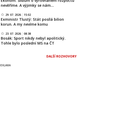
Ekonom: Slibům o vyrovnaném rozpočtu
nevěříme. A výjimky se nám…
29. 07. 2026
15:02
Exministr Tlustý: Stát posílá bilion
korun. A my nevíme komu
23. 07. 2026
08:38
Bosák: Sport nikdy nebyl apolitický.
Tohle bylo poslední MS na ČT
DALŠÍ ROZHOVORY