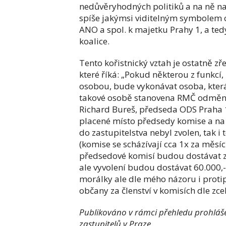
nedůvěryhodných politiků a na ně nap
spíše jakýmsi viditelným symbolem c
ANO a spol. k majetku Prahy 1, a t
koalice.
Tento kořistnický vztah je ostatně zřej
které říká: „Pokud některou z funkcí
osobou, bude vykonávat osoba, kter
takové osobě stanovena RMČ odměna 
Richard Bureš, předseda ODS Praha 1,
placené místo předsedy komise a na j
do zastupitelstva nebyl zvolen, tak i
(komise se scházívají cca 1x za měsíc
předsedové komisí budou dostávat za
ale vyvolení budou dostávat 60.000,-
morálky ale dle mého názoru i prot
občany za členství v komisích dle zcel
Publikováno v rámci přehledu prohlášen
zastupitelů v Praze