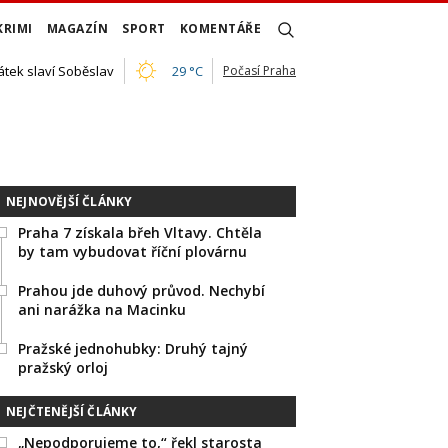
KRIMI
MAGAZÍN
SPORT
KOMENTÁŘE
átek slaví Soběslav
29 °C
Počasí Praha
NEJNOVĚJŠÍ ČLÁNKY
Praha 7 získala břeh Vltavy. Chtěla
by tam vybudovat říční plovárnu
Prahou jde duhový průvod. Nechybí
ani narážka na Macinku
Pražské jednohubky: Druhý tajný
pražský orloj
NEJČTENĚJŠÍ ČLÁNKY
„Nepodporujeme to,“ řekl starosta