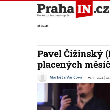
Pavel Čižinský (
placených měsíčn
Markéta Vančová
09. 11. 2022
22: