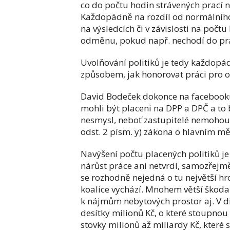
co do počtu hodin strávených prací n
Každopádně na rozdíl od normálního
na výsledcích či v závislosti na počt
odměnu, pokud např. nechodí do prá
Uvolňování politiků je tedy každop
způsobem, jak honorovat práci pro o
David Bodeček dokonce na facebooku d
mohli být placeni na DPP a DPČ a to 
nesmysl, neboť zastupitelé nemohou 
odst. 2 písm. y) zákona o hlavním mě
Navýšení počtu placených politiků je
nárůst práce ani netvrdí, samozřejm
se rozhodně nejedná o tu největší hr
koalice vychází. Mnohem větší škoda 
k nájmům nebytových prostor aj. V di
desítky milionů Kč, o které stoupnou
stovky milionů až miliardy Kč, které 