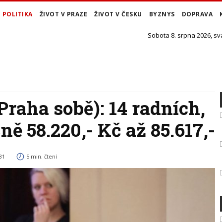
POLITIKA
ŽIVOT V PRAZE
ŽIVOT V ČESKU
BYZNYS
DOPRAVA
Sobota 8. srpna 2026, sv
Praha sobě): 14 radních,
ě 58.220,- Kč až 85.617,-
31
5 min. čtení