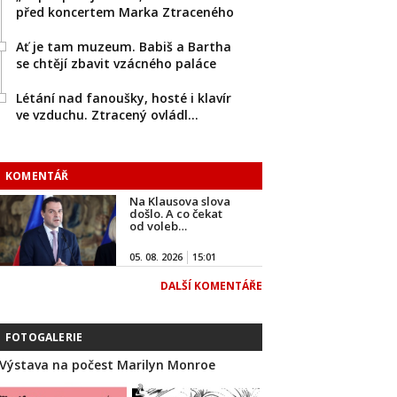
před koncertem Marka Ztraceného
Ať je tam muzeum. Babiš a Bartha
se chtějí zbavit vzácného paláce
Létání nad fanoušky, hosté i klavír
ve vzduchu. Ztracený ovládl…
KOMENTÁŘ
Na Klausova slova
došlo. A co čekat
od voleb…
05. 08. 2026
15:01
DALŠÍ KOMENTÁŘE
FOTOGALERIE
Výstava na počest Marilyn Monroe