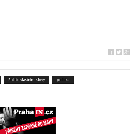
Politici vlastními slovy
politika