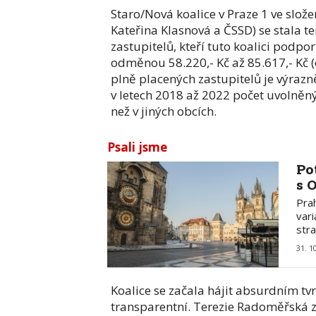
Staro/Nová koalice v Praze 1 ve slože
Kateřina Klasnová a ČSSD) se stala te
zastupitelů, kteří tuto koalici podpo
odměnou 58.220,- Kč až 85.617,- Kč (
plně placených zastupitelů je výrazně
v letech 2018 až 2022 počet uvolněnýc
než v jiných obcích.
Psali jsme
Po
s 
Pra
vari
str
31. 1
Koalice se začala hájit absurdním tv
transparentní. Terezie Radoměřská z