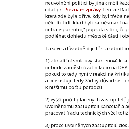
neuvolnění politici by jinak měli kaž
citát pro
Seznam zprávy
Terezie Rad
která zde byla dříve, kdy byl třeba 
několik lidí, kteří byli zaměstnaní 
netransparentní,“ popsala s tím, že 
podléhat dohledu městské části i obč
Takové zdůvodnění je třeba odmítno
1) z koaliční smlouvy staro/nové koal
nebude zaměstnávat nikoho na DPP 
pokud to tedy nyní v reakci na kritik
a neexistuje tedy žádný důvod se dom
k nižšímu počtu poradců
2) vyšší počet placených zastupitel
uvolněnému zastupiteli kancelář a as
pracovat (řadu technických věcí totiž 
3) práce uvolněných zastupitelů dos