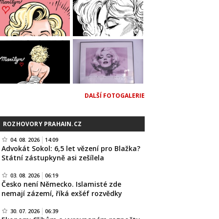
DALŠÍ FOTOGALERIE
ROZHOVORY PRAHAIN.CZ
04. 08. 2026
14:09
Advokát Sokol: 6,5 let vězení pro Blažka?
Státní zástupkyně asi zešílela
03. 08. 2026
06:19
Česko není Německo. Islamisté zde
nemají zázemí, říká exšéf rozvědky
30. 07. 2026
06:39