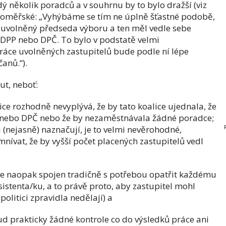
dý několik poradců a v souhrnu by to bylo dražší (viz
oměřské: „Vyhýbáme se tím ne úplně šťastné podobě,
neuvolněný předseda výboru a ten měl vedle sebe
na DPP nebo DPČ. To bylo v podstatě velmi
práce uvolněných zastupitelů bude podle ní lépe
anů.“).
ut, neboť:
ice rozhodně nevyplývá, že by tato koalice ujednala, že
nebo DPČ nebo že by nezaměstnávala žádné poradce;
u (nejasně) naznačují, je to velmi nevěrohodné,
nívat, že by vyšší počet placených zastupitelů vedl
ů je naopak spojen tradičně s potřebou opatřit každému
istenta/ku, a to právě proto, aby zastupitel mohl
politici zpravidla nedělají) a
ud prakticky žádné kontrole co do výsledků práce ani