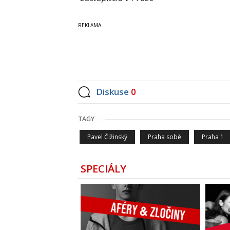
Diskuse
0
TAGY
Pavel Čižinský
Praha sobě
Praha 1
SPECIÁLY