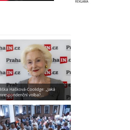
liška Hašková-Coolidge: „Jaká
orespondenční volba?…