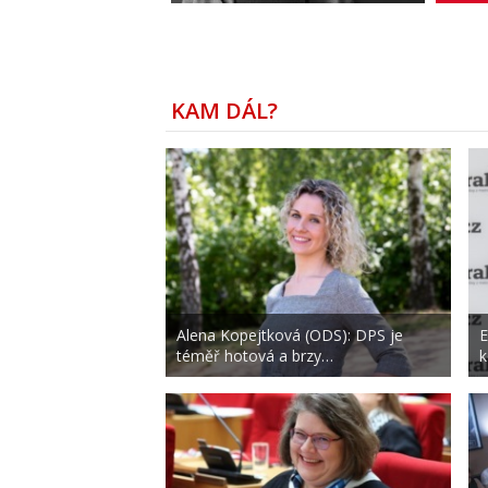
KAM DÁL?
Alena Kopejtková (ODS): DPS je
E
téměř hotová a brzy…
k