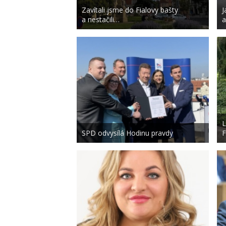
Zavítali jsme do Fialovy bašty
J
a nestačili…
a
L
SPD odvysílá Hodinu pravdy
F