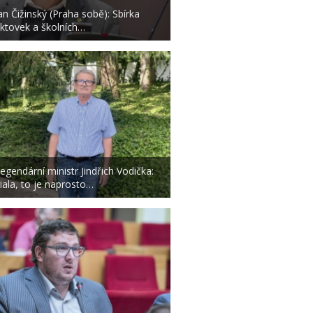
an Čižinský (Praha sobě): Sbírka
ktovek a školních…
egendární ministr Jindřich Vodička:
iala, to je naprosto…