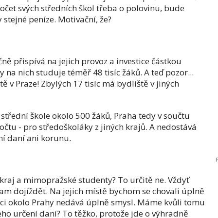
počet svých středních škol třeba o polovinu, bude
 stejné peníze. Motivační, že?
čně přispívá na jejich provoz a investice částkou
na nich studuje téměř 48 tisíc žáků. A teď pozor...
tě v Praze! Zbylých 17 tisíc má bydliště v jiných
střední škole okolo 500 žáků, Praha tedy v součtu
počtu - pro středoškoláky z jiných krajů. A nedostává
ní daní ani korunu.
 kraj a mimopražské studenty? To určitě ne. Vždyť
am dojíždět. Na jejich místě bychom se chovali úplně
tenci okolo Prahy nedává úplně smysl. Máme kvůli tomu
ho určení daní? To těžko, protože jde o výhradně