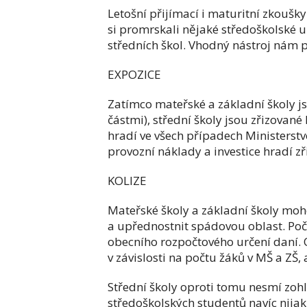
Letošní přijímací i maturitní zkoušky
si promrskali nějaké středoškolské uč
středních škol. Vhodný nástroj nám p
EXPOZICE
Zatímco mateřské a základní školy j
částmi), střední školy jsou zřizované
hradí ve všech případech Ministerstv
provozní náklady a investice hradí zři
KOLIZE
Mateřské školy a základní školy moho
a upřednostnit spádovou oblast. Poč
obecního rozpočtového určení daní. O
v závislosti na počtu žáků v MŠ a ZŠ, 
Střední školy oproti tomu nesmí zohl
středoškolských studentů navíc nija