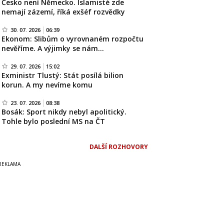
Česko není Německo. Islamisté zde
nemají zázemí, říká exšéf rozvědky
30. 07. 2026
06:39
Ekonom: Slibům o vyrovnaném rozpočtu
nevěříme. A výjimky se nám…
29. 07. 2026
15:02
Exministr Tlustý: Stát posílá bilion
korun. A my nevíme komu
23. 07. 2026
08:38
Bosák: Sport nikdy nebyl apolitický.
Tohle bylo poslední MS na ČT
DALŠÍ ROZHOVORY