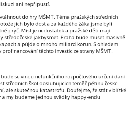
iskuzi ani nepřipustí.
táhnout do hry MŠMT. Téma pražských středních
rotože jich bylo dost a za každého žáka jsme byli
ně pryč. Míst je nedostatek a pražské děti mají
 Ty středočeské jakbysmet. Praha bude muset masivně
 kapacit a půjde o mnoho miliard korun. S ohledem
v profinancování těchto investic ze strany MŠMT.
 bude se vinou nefunkčního rozpočtového určení daní
st středních škol obsluhujících téměř pětinu české
ní, ale skutečnou katastrofu. Doufejme, že stát v blízké
hy a my budeme jednou svědky happy-endu