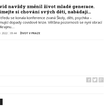
vid navždy změnil život mladé generace.
ímejte si chování svých dětí, nabádají…
tředu se konala konference zvaná Školy, děti, psychika –
mující dopady covidové krize. Většina pozornosti se nyní obrací
krajinu.…
3. 2022
09:44
ŽIVOT V PRAZE