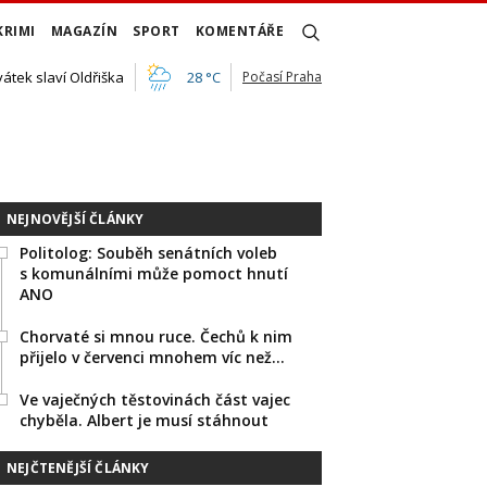
KRIMI
MAGAZÍN
SPORT
KOMENTÁŘE
vátek slaví Oldřiška
28 °C
Počasí Praha
NEJNOVĚJŠÍ ČLÁNKY
Politolog: Souběh senátních voleb
s komunálními může pomoct hnutí
ANO
Chorvaté si mnou ruce. Čechů k nim
přijelo v červenci mnohem víc než…
Ve vaječných těstovinách část vajec
chyběla. Albert je musí stáhnout
NEJČTENĚJŠÍ ČLÁNKY