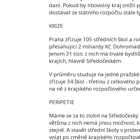
daní. Pokud by libovolný kraj snížil 
dostávat ze státního rozpočtu stále ty
KRIZE
Praha zřizuje 105 středních škol a ro
přesahující 2 miliardy Kč. Dohromady 
Jenom 31 tisíc z nich má trvalé bydliš
krajích, hlavně Středočeském.
V průměru studuje na jedné pražské 
zřizuje 34 škol - třetinu z celkového 
na ně z krajského rozpočtového urče
PERIPETIE
Máme se za to zlobit na Středočeský
většina z nich nemá jinou možnost, k
stejně. A stavět střední školy v prs
volat po změně krajského rozpočtové