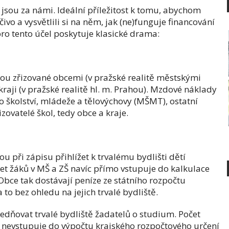
 jsou za námi. Ideální příležitost k tomu, abychom
ivo a vysvětlili si na něm, jak (ne)funguje financování
ro tento účel poskytuje klasické drama:
sou zřizované obcemi (v pražské realitě městskými
 kraji (v pražské realitě hl. m. Prahou). Mzdové náklady
o školství, mládeže a tělovýchovy (MŠMT), ostatní
zovatelé škol, tedy obce a kraje.
u při zápisu přihlížet k trvalému bydlišti dětí
et žáků v MŠ a ZŠ navíc přímo vstupuje do kalkulace
bce tak dostávají peníze ze státního rozpočtu
a to bez ohledu na jejich trvalé bydliště.
edňovat trvalé bydliště žadatelů o studium. Počet
k nevstupuje do výpočtu krajského rozpočtového určení