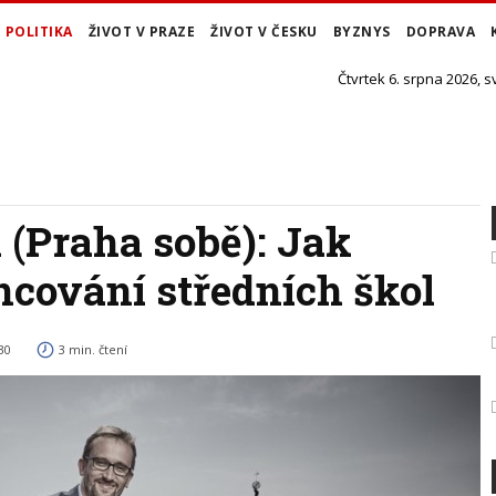
POLITIKA
ŽIVOT V PRAZE
ŽIVOT V ČESKU
BYZNYS
DOPRAVA
Čtvrtek 6. srpna 2026, s
(Praha sobě): Jak
ncování středních škol
30
3 min. čtení