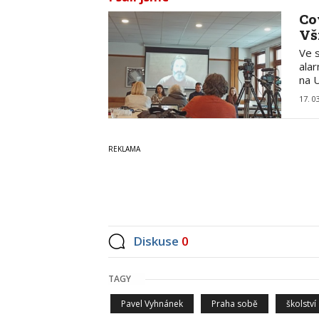
Co
Vš
Ve s
alar
na U
17. 0
Diskuse
0
TAGY
Pavel Vyhnánek
Praha sobě
školství