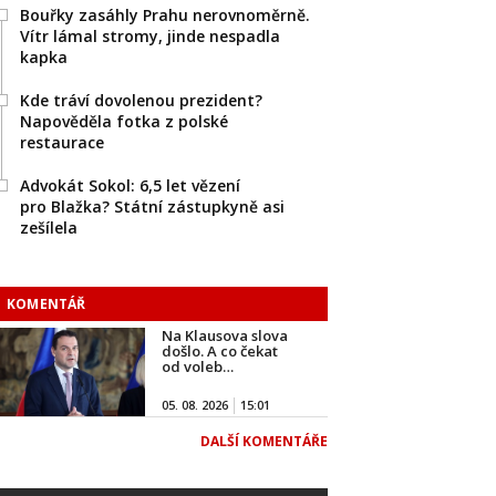
Bouřky zasáhly Prahu nerovnoměrně.
Vítr lámal stromy, jinde nespadla
kapka
Kde tráví dovolenou prezident?
Napověděla fotka z polské
restaurace
Advokát Sokol: 6,5 let vězení
pro Blažka? Státní zástupkyně asi
zešílela
KOMENTÁŘ
Na Klausova slova
došlo. A co čekat
od voleb…
05. 08. 2026
15:01
DALŠÍ KOMENTÁŘE