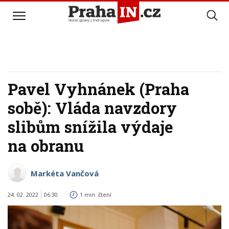
Pavel Vyhnánek (Praha
sobě): Vláda navzdory
slibům snížila výdaje
na obranu
Markéta Vančová
24. 02. 2022
06:30
1 min. čtení