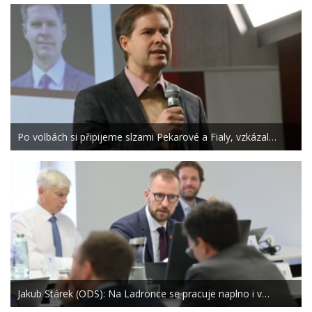
Po volbách si připijeme slzami Pekarové a Fialy, vzkázal…
Jakub Stárek (ODS): Na Ladronce se pracuje naplno i v…