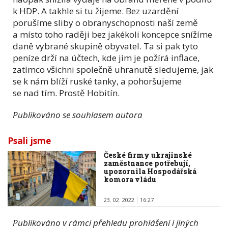
k HDP. A takhle si tu žijeme. Bez uzardění
porušíme sliby o obranyschopnosti naší země
a místo toho raději bez jakékoli koncepce snížíme
daně vybrané skupině obyvatel. Ta si pak tyto
peníze drží na účtech, kde jim je požírá inflace,
zatímco všichni společně uhranutě sledujeme, jak
se k nám blíží ruské tanky, a pohoršujeme
se nad tím. Prostě Hobitín.
Publikováno se souhlasem autora
Psali jsme
České firmy ukrajinské
zaměstnance potřebují,
upozornila Hospodářská
komora vládu
23. 02. 2022
16:27
Publikováno v rámci přehledu prohlášení i jiných