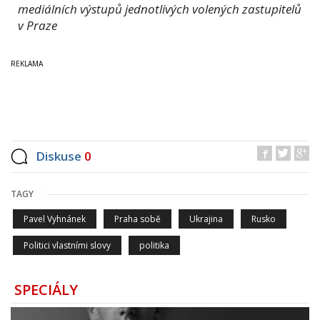
mediálních výstupů jednotlivých volených zastupitelů
v Praze
Diskuse
0
TAGY
Pavel Vyhnánek
Praha sobě
Ukrajina
Rusko
Politici vlastními slovy
politika
SPECIÁLY