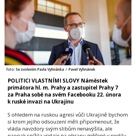
foto:
Se svolením Pavla Vyhnánka
/
Pavel Vyhnánek
POLITICI VLASTNÍMI SLOVY Náměstek
primátora hl. m. Prahy a zastupitel Prahy 7
za Praha sobě na svém Facebooku 22. února
k ruské invazi na Ukrajinu
S ohledem na ruskou agresi vůči Ukrajině bychom
si krom jejího odsouzení měli připomenout, že
vláda navzdory svým slibům nenavýšila, ale
naopak snížila výdaje na obranu měřené v podílu