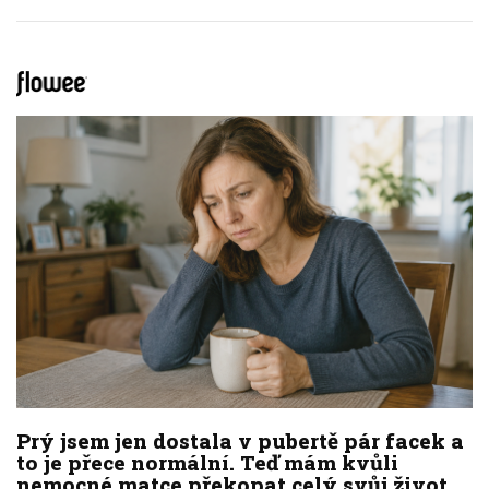
Prý jsem jen dostala v pubertě pár facek a
to je přece normální. Teď mám kvůli
nemocné matce překopat celý svůj život