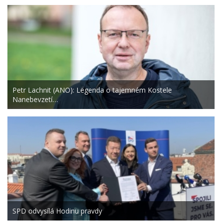
Petr Lachnit (ANO): Legenda o tajemném Kostele
Nanebevzetí…
SPD odvysílá Hodinu pravdy