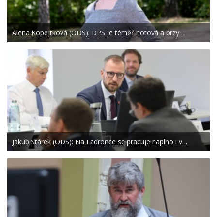
Alena Kopejtková (ODS): DPS je téměř hotová a brzy…
Jakub Stárek (ODS): Na Ladronce se pracuje naplno i v…