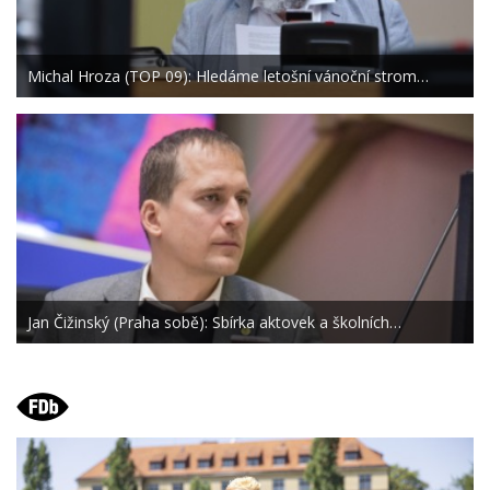
Michal Hroza (TOP 09): Hledáme letošní vánoční strom…
Jan Čižinský (Praha sobě): Sbírka aktovek a školních…