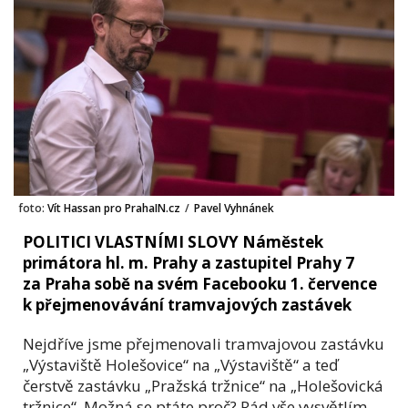
foto:
Vít Hassan pro PrahaIN.cz
/
Pavel Vyhnánek
POLITICI VLASTNÍMI SLOVY Náměstek
primátora hl. m. Prahy a zastupitel Prahy 7
za Praha sobě na svém Facebooku 1. července
k přejmenovávání tramvajových zastávek
Nejdříve jsme přejmenovali tramvajovou zastávku
„Výstaviště Holešovice“ na „Výstaviště“ a teď
čerstvě zastávku „Pražská tržnice“ na „Holešovická
tržnice“. Možná se ptáte proč? Rád vše vysvětlím.