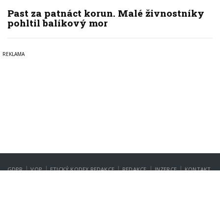
Past za patnáct korun. Malé živnostníky
pohltil balíkový mor
|
|
|
|
|
GDPR
VOP
ETICKÝ KODEX REDAKCE
REDAKCE
INZERCE
KONTAKT
NASTAVENÍ SOUKROMÍ
Copyright © 2022-2026
PrahaIN.cz