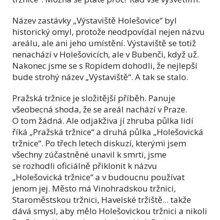
Název zastávky „Výstaviště Holešovice“ byl
historický omyl, protože neodpovídal nejen názvu
areálu, ale ani jeho umístění. Výstaviště se totiž
nenachází v Holešovicích, ale v Bubenči, když už.
Nakonec jsme se s Ropidem dohodli, že nejlepší
bude strohý název „Výstaviště“. A tak se stalo.
Pražská tržnice je složitější příběh. Panuje
všeobecná shoda, že se areál nachází v Praze.
O tom žádná. Ale odjakživa jí zhruba půlka lidí
říká „Pražská tržnice“ a druhá půlka „Holešovická
tržnice“. Po třech letech diskuzí, kterými jsem
všechny zúčastněné unavil k smrti, jsme
se rozhodli oficiálně přiklonit k názvu
„Holešovická tržnice“ a v budoucnu používat
jenom jej. Město má Vinohradskou tržnici,
Staroměstskou tržnici, Havelské tržiště... takže
dává smysl, aby mělo Holešovickou tržnici a nikoli