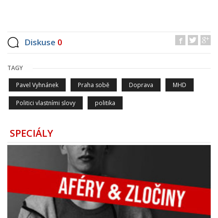
Diskuse
0
TAGY
Pavel Vyhnánek
Praha sobě
Doprava
MHD
Politici vlastními slovy
politika
SPECIÁLY