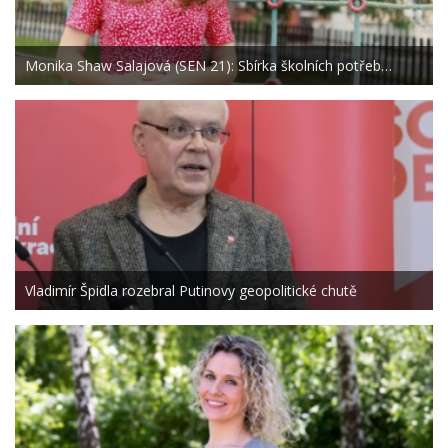
Monika Shaw Salajová (SEN 21): Sbírka školních potřeb…
Vladimír Špidla rozebral Putinovy geopolitické chutě