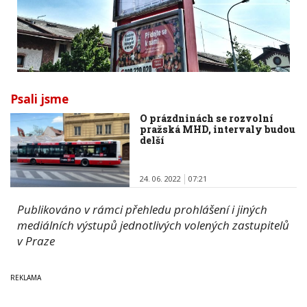
Psali jsme
O prázdninách se rozvolní
pražská MHD, intervaly budou
delší
24. 06. 2022
07:21
Publikováno v rámci přehledu prohlášení i jiných
mediálních výstupů jednotlivých volených zastupitelů
v Praze