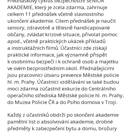
Přednáškový cyklus bezpečnostní SENIOR
AKADEMIE, který je zcela zdarma, zahrnuje
celkem 11 přednášek včetně slavnostního
ukončení akademie. Cílem přednášek je naučit
seniory, zdravotně a tělesně handicapované
občany, zvládat krizové situace, přivolat pomoc
apod., včetně praktických ukázek příkladů
a instruktážních filmů. Účastníci zde získají
praktické informace, jak významně přispět
k osobnímu bezpečí i k ochraně osob a majetku
ve svém bezprostředním okolí. Přednášejícími
jsou pracovníci útvaru prevence Městské policie
hl. m. Prahy. Účastníci vzdělávání se také budou
moci zdarma zúčastnit exkurze do Centrálního
operačního střediska Městské policie hl. m. Prahy,
do Muzea Policie ČR a do Psího domova v Troji.
Každý z účastníků obdrží po skončení akademie
pamětní list o absolvování akademie, drobné
předměty k zabezpečení bytu a domu, brožury