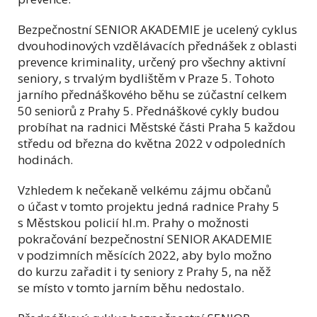
Bezpečnostní SENIOR AKADEMIE je ucelený cyklus
dvouhodinových vzdělávacích přednášek z oblasti
prevence kriminality, určený pro všechny aktivní
seniory, s trvalým bydlištěm v Praze 5. Tohoto
jarního přednáškového běhu se zúčastní celkem
50 seniorů z Prahy 5. Přednáškové cykly budou
probíhat na radnici Městské části Praha 5 každou
středu od března do května 2022 v odpoledních
hodinách.
Vzhledem k nečekaně velkému zájmu občanů
o účast v tomto projektu jedná radnice Prahy 5
s Městskou policií hl.m. Prahy o možnosti
pokračování bezpečnostní SENIOR AKADEMIE
v podzimních měsících 2022, aby bylo možno
do kurzu zařadit i ty seniory z Prahy 5, na něž
se místo v tomto jarním běhu nedostalo.