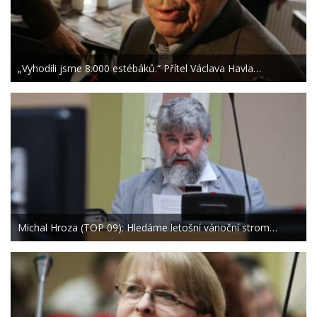
„Vyhodili jsme 8.000 estébáků.“ Přítel Václava Havla…
Michal Hroza (TOP 09): Hledáme letošní vánoční strom…