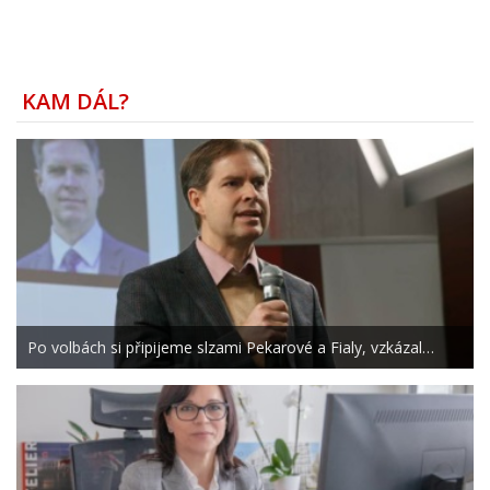
KAM DÁL?
Po volbách si připijeme slzami Pekarové a Fialy, vzkázal…