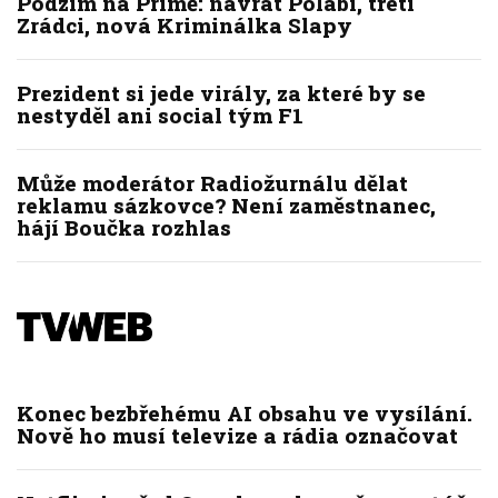
Podzim na Primě: návrat Polabí, třetí
Zrádci, nová Kriminálka Slapy
Prezident si jede virály, za které by se
nestyděl ani social tým F1
Může moderátor Radiožurnálu dělat
reklamu sázkovce? Není zaměstnanec,
hájí Boučka rozhlas
Konec bezbřehému AI obsahu ve vysílání.
Nově ho musí televize a rádia označovat