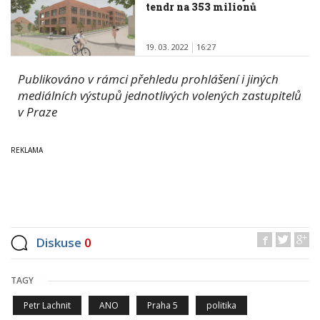
tendr na 353 milionů
19. 03. 2022
16:27
Publikováno v rámci přehledu prohlášení i jiných
mediálních výstupů jednotlivých volených zastupitelů
v Praze
Diskuse
0
TAGY
Petr Lachnit
ANO
Praha 5
politika