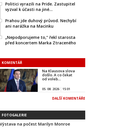
Politici vyrazili na Pride. Zastupitel
vyzval k účasti na jiné…
Prahou jde duhový průvod. Nechybí
ani narážka na Macinku
„Nepodporujeme to,“ řekl starosta
před koncertem Marka Ztraceného
KOMENTÁŘ
Na Klausova slova
došlo. A co čekat
od voleb…
05. 08. 2026
15:01
DALŠÍ KOMENTÁŘE
FOTOGALERIE
Výstava na počest Marilyn Monroe