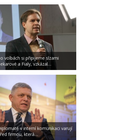
o volbách si připijeme slzami
ekarové a Fialy, vzkázal…
iplomaté v interní komunikaci varují
řed firmou, která…