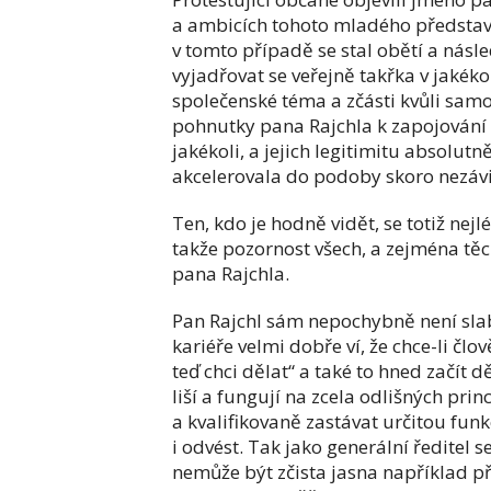
a ambicích tohoto mladého představite
v tomto případě se stal obětí a násled
vyjadřovat se veřejně takřka v jakéko
společenské téma a zčásti kvůli samo
pohnutky pana Rajchla k zapojování s
jakékoli, a jejich legitimitu absolu
akcelerovala do podoby skoro nezáv
Ten, kdo je hodně vidět, se totiž nej
takže pozornost všech, a zejména těc
pana Rajchla.
Pan Rajchl sám nepochybně není sla
kariéře velmi dobře ví, že chce-li člov
teď chci dělat“ a také to hned začít d
liší a fungují na zcela odlišných pr
a kvalifikovaně zastávat určitou fun
i odvést. Tak jako generální ředitel se
nemůže být zčista jasna například př