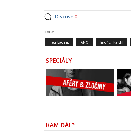
Diskuse
0
TAGY
Petr Lachnit
ANO
Jindřich Rajchl
SPECIÁLY
KAM DÁL?