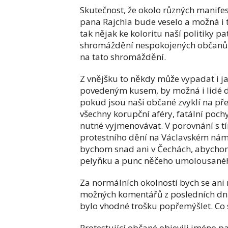
Skutečnost, že okolo různých manife
pana Rajchla bude veselo a možná i t
tak nějak ke koloritu naší politiky p
shromáždění nespokojených občanů.
na tato shromáždění.
Z vnějšku to někdy může vypadat i ja
povedeným kusem, by možná i lidé 
pokud jsou naši občané zvyklí na př
všechny korupční aféry, fatální poc
nutné vyjmenovávat. V porovnání s tí
protestního dění na Václavském ná
bychom snad ani v Čechách, abychom
pelyňku a punc něčeho umolousané
Za normálních okolností bych se ani 
možných komentářů z posledních dnů,
bylo vhodné trošku popřemýšlet. Co s
Protestující občané objevili jméno pa