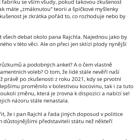
t fabriku se vším všudy, pokud takovou zkušenost
jak máte „zmáknutou“ teorii a špičkové myšlenky
zkušenost je zkrátka pořád to, co rozhoduje nebo by
st všech debat okolo pana Rajchla. Najednou jako by
ho v této věci. Ale on přeci jen sklízí plody nynější
průzkumů a podobných anket? A o čem vlastně
amentních voleb? O tom, že lidé stále nevěří naší
dyž právě po zkušenosti z roku 2021, kdy se prvotní
lepšímu proměnilo v bolestivou kocovinu, tak i za tuto
ukoli změnu, která je zrovna k dispozici a nabízí se!
jejich názoru stále nenastala.
, že i pan Rajchl a řada jiných doposud v politice
 důstojnějšími představiteli státu než někteří