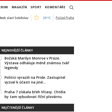
KRIMI
MAGAZÍN
SPORT
KOMENTÁŘE
átek slaví Soběslav
29 °C
Počasí Praha
NEJNOVĚJŠÍ ČLÁNKY
Božská Marilyn Monroe v Praze.
Výstava odhaluje méně známou tvář
legendy
Politici vyrazili na Pride. Zastupitel
vyzval k účasti na jiné…
Praha 7 získala břeh Vltavy. Chtěla
by tam vybudovat říční plovárnu
NEJČTENĚJŠÍ ČLÁNKY