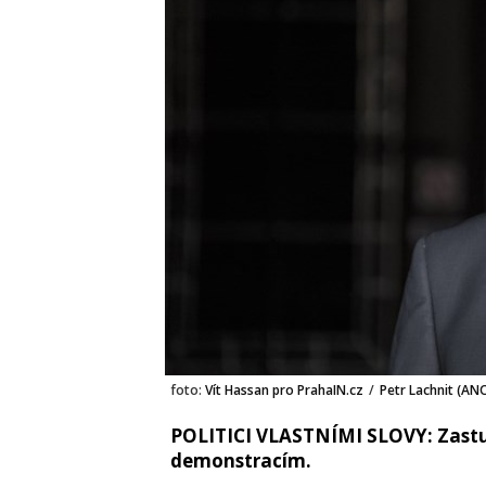
foto:
Vít Hassan pro PrahaIN.cz
/
Petr Lachnit (AN
POLITICI VLASTNÍMI SLOVY: Zastup
demonstracím.