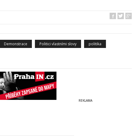
Demonstrace
Politici vlastními slovy
politika