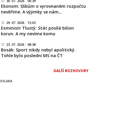
30. 07. 2026
06:39
Ekonom: Slibům o vyrovnaném rozpočtu
nevěříme. A výjimky se nám…
29. 07. 2026
15:02
Exministr Tlustý: Stát posílá bilion
korun. A my nevíme komu
23. 07. 2026
08:38
Bosák: Sport nikdy nebyl apolitický.
Tohle bylo poslední MS na ČT
DALŠÍ ROZHOVORY