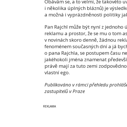
Obávám se, a to velmi, že takovéto uv
i několika úplných bláznů) je výsled
a možná i vyprázdněnosti politiky ja
Pan Rajchl může být nyní z jednoho
reklamu a prostor, že se mu o tom asi
v novinách skoro denně, žádnou rekla
fenoménem současných dní a já bych s
o pana Rajchla, se postupem času n
jakéhokoli jména znamenat předevší
právě mají za tuto zemi zodpovědnost
vlastní ego.
Publikováno v rámci přehledu prohlášen
zastupitelů v Praze