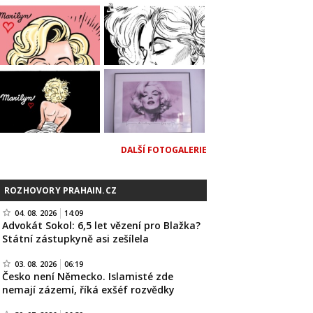
DALŠÍ FOTOGALERIE
ROZHOVORY PRAHAIN.CZ
04. 08. 2026
14:09
Advokát Sokol: 6,5 let vězení pro Blažka?
Státní zástupkyně asi zešílela
03. 08. 2026
06:19
Česko není Německo. Islamisté zde
nemají zázemí, říká exšéf rozvědky