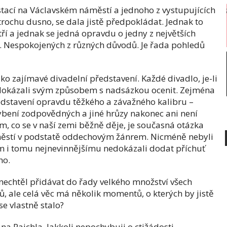
stací na Václavském náměstí a jednoho z vystupujících
rochu dusno, se dala jistě předpokládat. Jednak to
atří a jednak se jedná opravdu o jedny z největších
 Nespokojených z různých důvodů. Je řada pohledů
ko zajímavé divadelní představení. Každé divadlo, je-li
dokázali svým způsobem s nadsázkou ocenit. Zejména
edstavení opravdu těžkého a závažného kalibru –
hybení zodpovědných a jiné hrůzy nakonec ani není
m, co se v naší zemi běžně děje, je současná otázka
městí v podstatě oddechovým žánrem. Nicméně nebyli
 i tomu nejnevinnějšímu nedokázali dodat příchuť
ho.
nechtěl přidávat do řady velkého množství všech
 ale celá věc má několik momentů, o kterých by jistě
e vlastně stalo?
na Rajchla. Jakkoli nepochybuji o ctižádosti