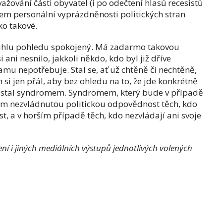
ažování části obyvatel (i po odečtení hlasů recesistů
kem personální vyprázdněnosti politických stran
ko takové.
 úhlu pohledu spokojený. Má zadarmo takovou
 ani nesnilo, jakkoli někdo, kdo byl již dříve
mu nepotřebuje. Stal se, ať už chtěně či nechtěně,
i jen přál, aby bez ohledu na to, že jde konkrétně
estal syndromem. Syndromem, který bude v případě
m nezvládnutou politickou odpovědnost těch, kdo
, a v horším případě těch, kdo nezvládají ani svoje
í i jiných mediálních výstupů jednotlivých volených