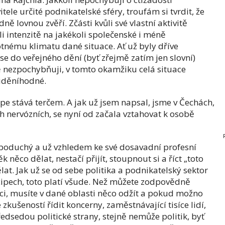
le určité podnikatelské sféry, troufám si tvrdit, že
ně lovnou zvěří. Zčásti kvůli své vlastní aktivitě
li intenzitě na jakékoli společenské i méně
tnému klimatu dané situace. Ať už byly dříve
e do veřejného dění (byť zřejmě zatím jen slovní)
tně nezpochybňuji, v tomto okamžiku celá situace
iděníhodné.
lépe stává terčem. A jak už jsem napsal, jsme v Čechách,
h nervózních, se nyní od začala vztahovat k osobě
boduchý a už vzhledem ke své dosavadní profesní
ěk něco dělat, nestačí přijít, stoupnout si a říct „toto
ělat. Jak už se od sebe politika a podnikatelský sektor
incipech, toto platí všude. Než můžete zodpovědně
kci, musíte v dané oblasti něco odžít a pokud možno
 zkušeností řídit koncerny, zaměstnávající tisíce lidí,
edsedou politické strany, stejně nemůže politik, byť