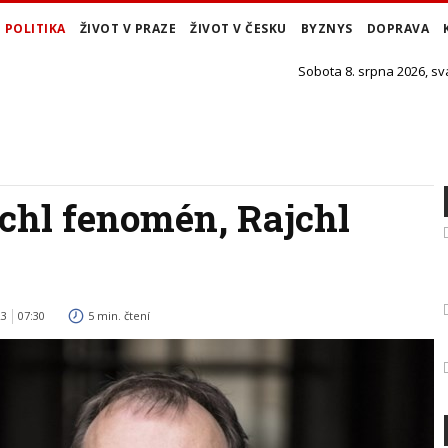
POLITIKA
ŽIVOT V PRAZE
ŽIVOT V ČESKU
BYZNYS
DOPRAVA
Sobota 8. srpna 2026, sv
jchl fenomén, Rajchl
23
07:30
5 min. čtení