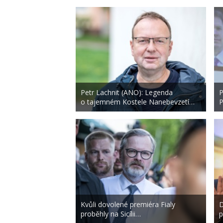
Petr Lachnit (ANO): Legenda
P
o tajemném Kostele Nanebevzetí…
P
Kvůli dovolené premiéra Fialy
D
proběhly na Sicílii…
p