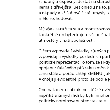
schopný a úspěšný, dostat na staros
nemá z dřívějška. Bez ohledu na to, 
a nápady a křišťálově čisté úmysly, 
mělo rozhodovat.
Mě však zaráží ta síla a monstrózno
konkrétně on byl zdrojem všeho špatné
atmosféry v naší společnosti.
O čem vypovídají výsledky různých 
vypovídají i výsledky posledních parl
politické reprezentaci, o tom, že i k
opojení z falešného přízraku změn k 
cenu stále a pořád chtějí ZMĚNU! Jako
A chtějí ji evidentně proto, že podle 
Ono nakonec není tak moc těžké uvěřit
nepříliš známých lidí by byli mnohem
politicky nominovaní představitelé.