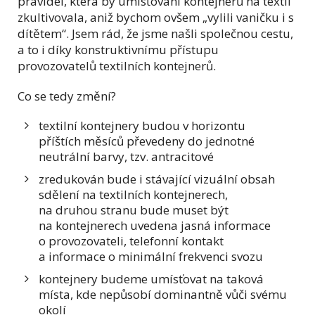
pravidel, která by umísťování kontejnerů na textil
zkultivovala, aniž bychom ovšem „vylili vaničku i s
dítětem“. Jsem rád, že jsme našli společnou cestu,
a to i díky konstruktivnímu přístupu
provozovatelů textilních kontejnerů.
Co se tedy změní?
textilní kontejnery budou v horizontu
příštích měsíců převedeny do jednotné
neutrální barvy, tzv. antracitové
zredukován bude i stávající vizuální obsah
sdělení na textilních kontejnerech,
na druhou stranu bude muset být
na kontejnerech uvedena jasná informace
o provozovateli, telefonní kontakt
a informace o minimální frekvenci svozu
kontejnery budeme umísťovat na taková
místa, kde nepůsobí dominantně vůči svému
okolí