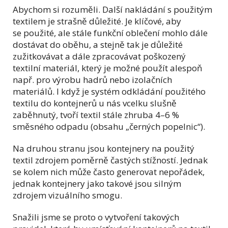
Abychom si rozuměli. Další nakládání s použitým
textilem je strašně důležité. Je klíčové, aby
se použité, ale stále funkční oblečení mohlo dále
dostávat do oběhu, a stejně tak je důležité
zužitkovávat a dále zpracovávat poškozený
textilní materiál, který je možné použít alespoň
např. pro výrobu hadrů nebo izolačních
materiálů. I když je systém odkládání použitého
textilu do kontejnerů u nás vcelku slušně
zaběhnutý, tvoří textil stále zhruba 4–6 %
směsného odpadu (obsahu „černých popelnic“).
Na druhou stranu jsou kontejnery na použitý
textil zdrojem poměrně častých stížností. Jednak
se kolem nich může často generovat nepořádek,
jednak kontejnery jako takové jsou silným
zdrojem vizuálního smogu.
Snažili jsme se proto o vytvoření takových