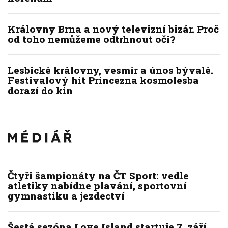
Královny Brna a nový televizní bizár. Proč
od toho nemůžeme odtrhnout oči?
Lesbické královny, vesmír a únos bývalé.
Festivalový hit Princezna kosmolesba
dorazí do kin
Čtyři šampionáty na ČT Sport: vedle
atletiky nabídne plavání, sportovní
gymnastiku a jezdectví
Šestá sezóna Love Island startuje 7. září,