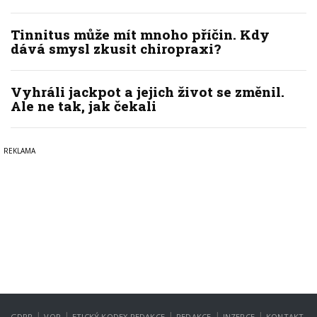
Tinnitus může mít mnoho příčin. Kdy
dává smysl zkusit chiropraxi?
Vyhráli jackpot a jejich život se změnil.
Ale ne tak, jak čekali
|
|
|
|
|
GDPR
VOP
ETICKÝ KODEX REDAKCE
REDAKCE
INZERCE
KONTAKT