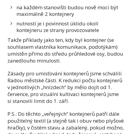
na každém stanovišti budou nově moci být
maximálně 2 kontejnery
nutností je i povinnost úklidu okolí
kontejneru ze strany provozovatele
Takže příklady jako ten, kdy byl kontejner (se
souhlasem vlastníka komunikace, podotýkám)
umístěn přímo do středu průhledové osy, budou
zanedlouho minulostí.
Zásady pro umisťování kontejnerů jsme schválili
Radou městské části. K redukci počtu kontejnerů
v jednotlivých „hnízdech“ by mělo dojít od 1.
července, pro vizuální kultivaci kontejnerů jsme
si stanovili limit do 1. září.
P.S.: Do těchto „veřejných“ kontejnerů patří dále
použitelný textil (a stejně tak i obuv nebo plyšové
hračky), v čistém stavu a zabalený, pokud možno,