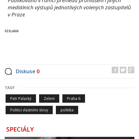
Publikováno v rámci přehledu prohlášení i jiných
mediálních výstupů jednotlivých volených zastupitelů
v Praze
Diskuse
0
TAGY
Petr Palacký
Zelení
Praha 6
Politici vlastními slovy
politika
SPECIÁLY