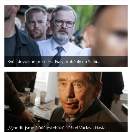
Kvůli dovolené premiéra Fialy proběhly na Sicílii…
„Vyhodili jsme 8.000 estébáků.“ Přítel Václava Havla…