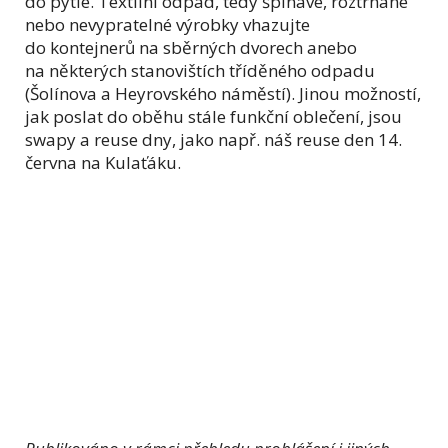
do pytle. Textilní odpad, tedy špinavé, roztrhané
nebo nevypratelné výrobky vhazujte
do kontejnerů na sběrných dvorech anebo
na některých stanovištích tříděného odpadu
(Šolínova a Heyrovského náměstí). Jinou možností,
jak poslat do oběhu stále funkční oblečení, jsou
swapy a reuse dny, jako např. náš reuse den 14.
června na Kulaťáku.