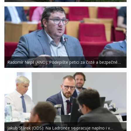
Radomír Nepil (ANO): Podepište petici za čisté a bezpečné…
Jakub Stárek (ODS): Na Ladronce se pracuje naplno i v…