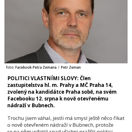
foto:
Facebook Petra Zemana
/
Petr Zeman
POLITICI VLASTNÍMI SLOVY: Člen
zastupitelstva hl. m. Prahy a MČ Praha 14,
zvolený na kandidátce Praha sobě, na svém
Facebooku 12. srpna k nově otevřenému
nádraží v Bubnech.
Trochu jsem váhal, jestli má smysl ještě něco říkat
o nově otevřeném nádraží v Bubnech, protože
se na něm vyfotili snad všichni pražští politici,