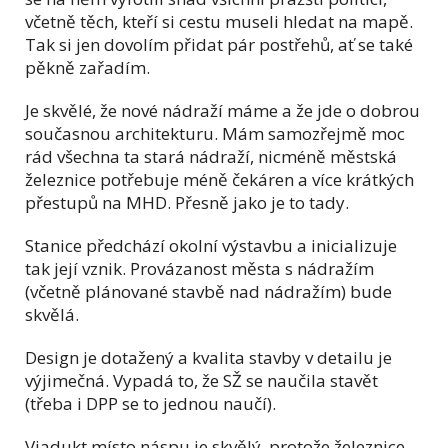
včetně těch, kteří si cestu museli hledat na mapě.
Tak si jen dovolím přidat pár postřehů, ať se také
pěkně zařadím.
Je skvělé, že nové nádraží máme a že jde o dobrou
současnou architekturu. Mám samozřejmě moc
rád všechna ta stará nádraží, nicméně městská
železnice potřebuje méně čekáren a více krátkých
přestupů na MHD. Přesně jako je to tady.
Stanice předchází okolní výstavbu a inicializuje
tak její vznik. Provázanost města s nádražím
(včetně plánované stavbě nad nádražím) bude
skvělá.
Design je dotažený a kvalita stavby v detailu je
výjimečná. Vypadá to, že SŽ se naučila stavět
(třeba i DPP se to jednou naučí).
Viadukt místo náspu je skvělý, protože železnice