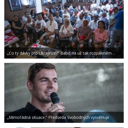
„Co ty dávky pro Ukrajince?“ Babiš na už tak rozpáleném…
„Mimořádná situace.“ Předseda Svobodných vysvětluje