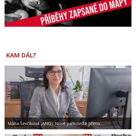
KAM DÁL?
Mária Ševčíková (ANO): Nové parkoviště přímo…