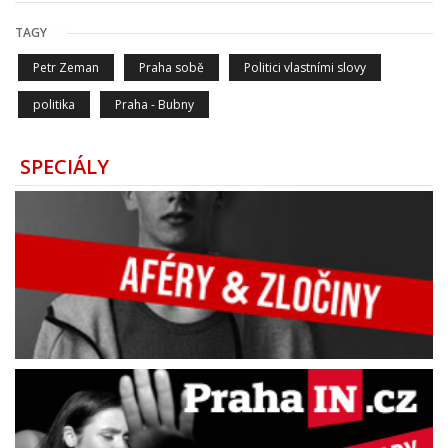
TAGY
Petr Zeman
Praha sobě
Politici vlastními slovy
politika
Praha - Bubny
SPECIÁLY