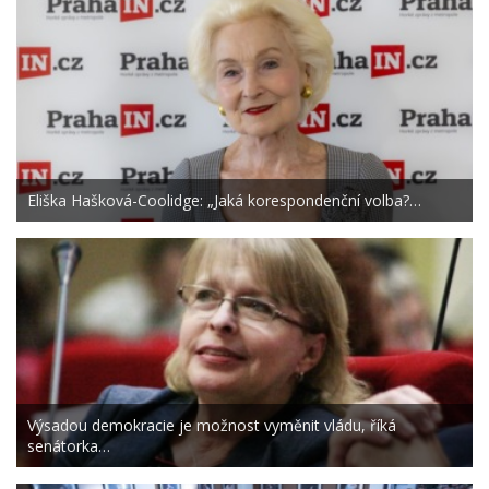
Eliška Hašková-Coolidge: „Jaká korespondenční volba?…
Výsadou demokracie je možnost vyměnit vládu, říká
senátorka…