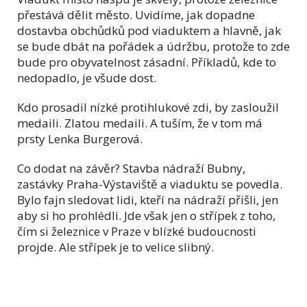
přestává dělit město. Uvidíme, jak dopadne
dostavba obchůdků pod viaduktem a hlavně, jak
se bude dbát na pořádek a údržbu, protože to zde
bude pro obyvatelnost zásadní. Příkladů, kde to
nedopadlo, je všude dost.
Kdo prosadil nízké protihlukové zdi, by zasloužil
medaili. Zlatou medaili. A tuším, že v tom má
prsty Lenka Burgerová.
Co dodat na závěr? Stavba nádraží Bubny,
zastávky Praha-Výstaviště a viaduktu se povedla.
Bylo fajn sledovat lidi, kteří na nádraží přišli, jen
aby si ho prohlédli. Jde však jen o střípek z toho,
čím si železnice v Praze v blízké budoucnosti
projde. Ale střípek je to velice slibný.