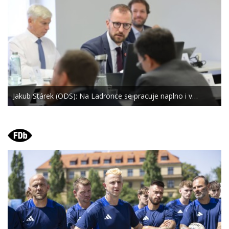
Jakub Stárek (ODS): Na Ladronce se pracuje naplno i v…