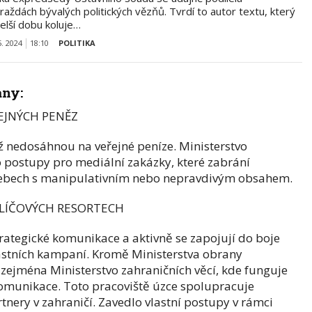
raždách bývalých politických vězňů. Tvrdí to autor textu, který
elší dobu koluje…
5. 2024
18:10
POLITIKA
any:
EJNÝCH PENĚZ
 nedosáhnou na veřejné peníze. Ministerstvo
lo postupy pro mediální zakázky, které zabrání
ebech s manipulativním nebo nepravdivým obsahem.
KLÍČOVÝCH RESORTECH
strategické komunikace a aktivně se zapojují do boje
astních kampaní. Kromě Ministerstva obrany
 zejména Ministerstvo zahraničních věcí, kde funguje
omunikace. Toto pracoviště úzce spolupracuje
artnery v zahraničí. Zavedlo vlastní postupy v rámci