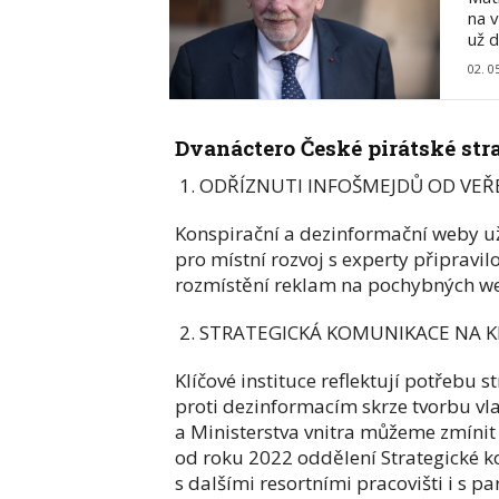
na v
už d
02. 0
Dvanáctero České pirátské str
1. ODŘÍZNUTI INFOŠMEJDŮ OD VEŘ
Konspirační a dezinformační weby už
pro místní rozvoj s experty připravi
rozmístění reklam na pochybných w
2. STRATEGICKÁ KOMUNIKACE NA 
Klíčové instituce reflektují potřebu 
proti dezinformacím skrze tvorbu vl
a Ministerstva vnitra můžeme zmínit
od roku 2022 oddělení Strategické k
s dalšími resortními pracovišti i s p