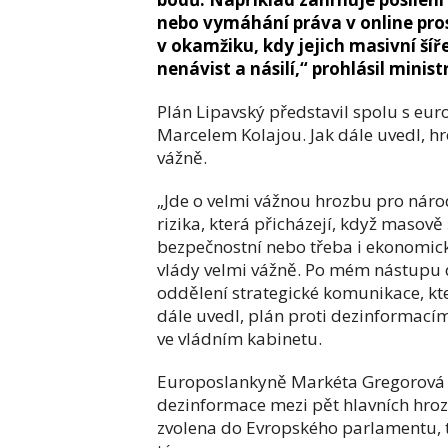
nebo vymáhání práva v online pro
v okamžiku, kdy jejich masivní šíře
nenávist a násilí,“ prohlásil minis
Plán Lipavský představil spolu s e
Marcelem Kolajou. Jak dále uvedl, h
vážně.
„Jde o velmi vážnou hrozbu pro nár
rizika, která přicházejí, když masově
bezpečnostní nebo třeba i ekonomic
vlády velmi vážně. Po mém nástupu do
oddělení strategické komunikace, kte
dále uvedl, plán proti dezinformací
ve vládním kabinetu.
Europoslankyně Markéta Gregorová 
dezinformace mezi pět hlavních hroze
zvolena do Evropského parlamentu, t