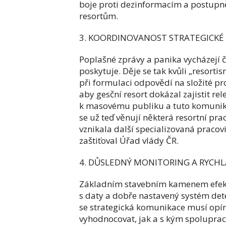
boje proti dezinformacím a postupn
resortům.
3. KOORDINOVANOST STRATEGICK
Poplašné zprávy a panika vycházejí č
poskytuje. Děje se tak kvůli „resort
při formulaci odpovědí na složité p
aby gesční resort dokázal zajistit r
k masovému publiku a tuto komunika
se už teď věnují některá resortní p
vznikala další specializovaná pracovi
zaštiťoval Úřad vlády ČR.
4. DŮSLEDNÝ MONITORING A RYCHL
Základním stavebním kamenem efekti
s daty a dobře nastavený systém de
se strategická komunikace musí opír
vyhodnocovat, jak a s kým spolupraco