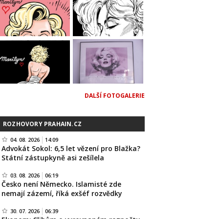
DALŠÍ FOTOGALERIE
ROZHOVORY PRAHAIN.CZ
04. 08. 2026
14:09
Advokát Sokol: 6,5 let vězení pro Blažka?
Státní zástupkyně asi zešílela
03. 08. 2026
06:19
Česko není Německo. Islamisté zde
nemají zázemí, říká exšéf rozvědky
30. 07. 2026
06:39