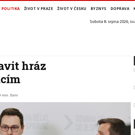
POLITIKA
ŽIVOT V PRAZE
ŽIVOT V ČESKU
BYZNYS
DOPRAVA
Sobota 8. srpna 2026, sv
tavit hráz
acím
9 min. čtení