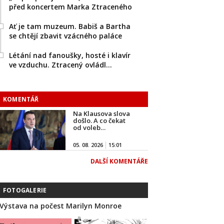
před koncertem Marka Ztraceného
Ať je tam muzeum. Babiš a Bartha
se chtějí zbavit vzácného paláce
Létání nad fanoušky, hosté i klavír
ve vzduchu. Ztracený ovládl…
KOMENTÁŘ
Na Klausova slova
došlo. A co čekat
od voleb…
05. 08. 2026
15:01
DALŠÍ KOMENTÁŘE
FOTOGALERIE
Výstava na počest Marilyn Monroe