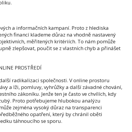
bliku.
ových a informačních kampaní. Proto z hlediska
ožených financí klademe důraz na vhodně nastavený
bjektivních, měřitených kritériích. To nám pomůže
ně zlepšovat, poučit se z vlastních chyb a přinášet
NLINE PROSTŘEDÍ
další radikalizaci společnosti. V online prostoru
rávy a lži, pomluvy, vyhrůžky a další závadné chování,
stního zákoníku. Jenže ten je často ve chvílích, kdy
ezzubý. Proto potřebujeme hlubokou analýzu
může zejména vysoký důraz na transparenci
ředběžného opatření, který by chránil oběti
ledku táhnoucího se sporu.