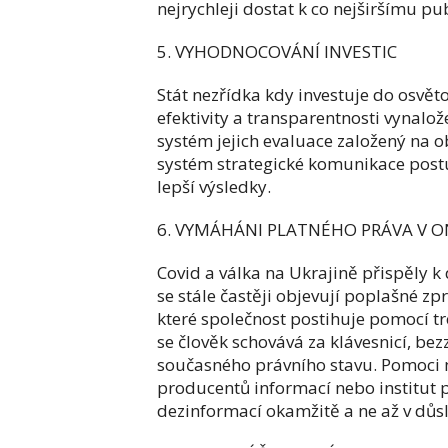
nejrychleji dostat k co nejširšímu pu
5. VYHODNOCOVÁNÍ INVESTIC
Stát nezřídka kdy investuje do osvět
efektivity a transparentnosti vynal
systém jejich evaluace založený na o
systém strategické komunikace postup
lepší výsledky.
6. VYMÁHÁNI PLATNÉHO PRÁVA V O
Covid a válka na Ukrajině přispěly k 
se stále častěji objevují poplašné zp
které společnost postihuje pomocí tre
se člověk schovává za klávesnicí, b
současného právního stavu. Pomoci 
producentů informací nebo institut p
dezinformací okamžitě a ne až v důs