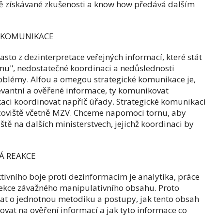
ě získávané zkušenosti a know how předává dalším
É KOMUNIKACE
asto z dezinterpretace veřejných informací, které stát
ismu", nedostatečné koordinaci a nedůslednosti
roblémy. Alfou a omegou strategické komunikace je,
elevantní a ověřené informace, ty komunikovat
ci koordinovat napříč úřady. Strategické komunikaci
racoviště včetně MZV. Chceme napomoci tornu, aby
ště na dalších ministerstvech, jejichž koordinaci by
Á REAKCE
vního boje proti dezinformacím je analytika, práce
tekce závažného manipulativního obsahu. Proto
at o jednotnou metodiku a postupy, jak tento obsah
vat na ověření informací a jak tyto informace co