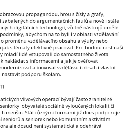
brazovou propagandou, hrou s čísly a grafy,
zabalených do argumentačních faulů a nově i stále
ných digitálních technologií, včetně nástrojů umělé
vé podmínky, abychom na to byli i v oblasti vzdělávání
jde o proměnu vzdělávacího obsahu a výuky nebo
 jak s tématy efektivně pracovat. Pro budoucnost naší
aby mladí lidé vstupovali do samostatného života
k nakládat s informacemi a jak je ověřovat
modernizovat a inovovat vzdělávací obsah i vlastní
a nastavit podporu školám.
TI
ických vlivových operací bývají často zranitelné
 seniorky, obyvatelé sociálně vyloučených lokalit či
ních menšin. Stát různými formami již dnes podporuje
ání seniorů a seniorek nebo komunitním aktivitám
pora ale dosud není systematická a odehrává