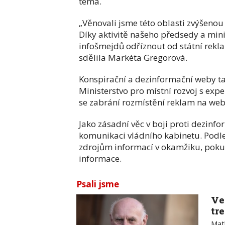
téma.
„Věnovali jsme této oblasti zvýšeno
Díky aktivitě našeho předsedy a mini
infošmejdů odříznout od státní rekla
sdělila Markéta Gregorová.
Konspirační a dezinformační weby ta
Ministerstvo pro místní rozvoj s exp
se zabrání rozmístění reklam na w
Jako zásadní věc v boji proti dezin
komunikaci vládního kabinetu. Podle
zdrojům informací v okamžiku, poku
informace.
Psali jsme
Ve
tr
Mat