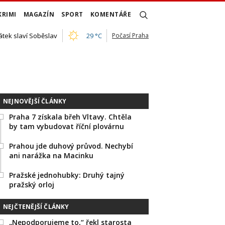
KRIMI
MAGAZÍN
SPORT
KOMENTÁŘE
átek slaví Soběslav
29 °C
Počasí Praha
NEJNOVĚJŠÍ ČLÁNKY
Praha 7 získala břeh Vltavy. Chtěla
by tam vybudovat říční plovárnu
Prahou jde duhový průvod. Nechybí
ani narážka na Macinku
Pražské jednohubky: Druhý tajný
pražský orloj
NEJČTENĚJŠÍ ČLÁNKY
„Nepodporujeme to,“ řekl starosta