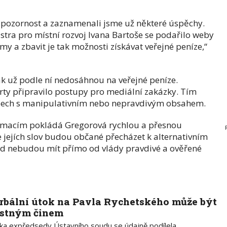
u pozornost a zaznamenali jsme už některé úspěchy.
stra pro místní rozvoj Ivana Bartoše se podařilo weby
my a zbavit je tak možnosti získávat veřejné peníze,“
k už podle ní nedosáhnou na veřejné peníze.
erty připravilo postupy pro mediální zakázky. Tím
ebech s manipulativním nebo nepravdivým obsahem.
formacím pokládá Gregorová rychlou a přesnou
 jejích slov budou občané přecházet k alternativním
d nebudou mít přímo od vlády pravdivé a ověřené
rbální útok na Pavla Rychetského může být
estným činem
ka expředsedy Ústavního soudu se údajně podílela