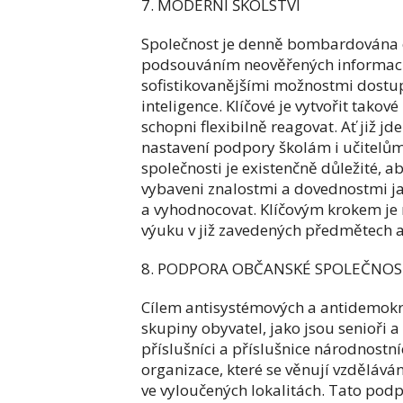
7. MODERNÍ ŠKOLSTVÍ
Společnost je denně bombardována o
podsouváním neověřených informací 
sofistikovanějšími možnostmi dostup
inteligence. Klíčové je vytvořit tako
schopni flexibilně reagovat. Ať již 
nastavení podpory školám i učitelům
společnosti je existenčně důležité, 
vybaveni znalostmi a dovednostmi ja
a vyhodnocovat. Klíčovým krokem je 
výuku v již zavedených předmětech 
8. PODPORA OBČANSKÉ SPOLEČNOS
Cílem antisystémových a antidemokrat
skupiny obyvatel, jako jsou senioři a
příslušníci a příslušnice národnost
organizace, které se věnují vzděláv
ve vyloučených lokalitách. Tato pod