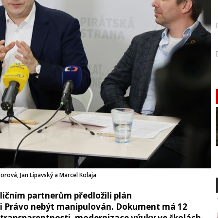
rová, Jan Lipavský a Marcel Kolaja
čním partnerům předložili plán
ali Právo nebýt manipulován. Dokument má 12
 transparentnosti, modernizace výuky ve školách