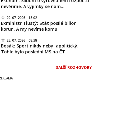
Ekonom: Slibům o vyrovnaném rozpočtu
nevěříme. A výjimky se nám…
29. 07. 2026
15:02
Exministr Tlustý: Stát posílá bilion
korun. A my nevíme komu
23. 07. 2026
08:38
Bosák: Sport nikdy nebyl apolitický.
Tohle bylo poslední MS na ČT
DALŠÍ ROZHOVORY