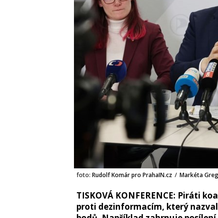
foto:
Rudolf Komár pro PrahaIN.cz
/
Markéta Grego
TISKOVÁ KONFERENCE: Piráti koali
proti dezinformacím, který nazv
bodů. Například zahrnuje posílení