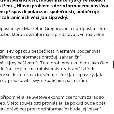
středí. „Hlavní problém s dezinformacemi nastává
ní přispívá k polarizaci společnosti, podněcuje
tr zahraničních věcí Jan Lipavský.
uroposlankyní Markétou Gregorovou a europoslancem
rozbu, kterou dezinformace představují, vnímá velmi
odní i evropskou bezpečnost. Nesmíme podceňovat
 šířené dezinformace ohrožují zahraniční,
ké zájmy naší země. Tuto problematiku beru jako člen
 funkce jsme na ministerstvu zahraničí zřídili
ré se dezinformacím věnuje,“ řekl Jan Lipavský. Jak
m už představili i svým koaličním partnerům
připomněla, že Světové ekonomické fórum zařadilo
b. V této souvislosti prohlásila, že pokud bude opět
ak právě boj proti dezinformacím bude její hlavní