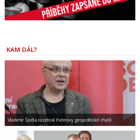
KAM DÁL?
Vladimír Špidla rozebral Putinovy geopolitické chutě