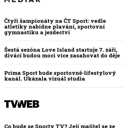
Čtyři šampionáty na ČT Sport: vedle
atletiky nabídne plavání, sportovní
gymnastiku a jezdectví
Šestá sezóna Love Island startuje 7. září,
diváci budou moci více zasahovat do děje
Prima Sport bude sportovně-lifestylový
kanál. Ukázala vizuál studia
Co bude se Sporty TV? Její majitel se ze