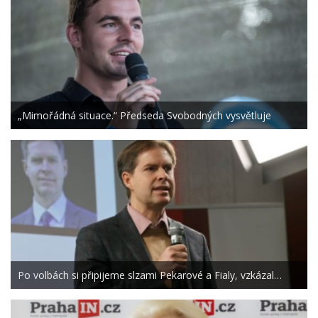
„Mimořádná situace.“ Předseda Svobodných vysvětluje
Po volbách si připijeme slzami Pekarové a Fialy, vzkázal…