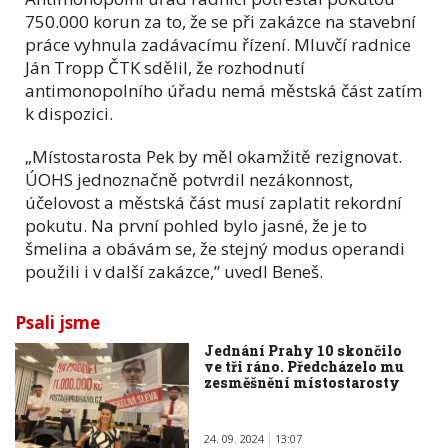
750.000 korun za to, že se při zakázce na stavební
práce vyhnula zadávacímu řízení. Mluvčí radnice
Ján Tropp ČTK sdělil, že rozhodnutí
antimonopolního úřadu nemá městská část zatím
k dispozici.
„Místostarosta Pek by měl okamžitě rezignovat.
ÚOHS jednoznačně potvrdil nezákonnost,
účelovost a městská část musí zaplatit rekordní
pokutu. Na první pohled bylo jasné, že je to
šmelina a obávám se, že stejný modus operandi
použili i v další zakázce,” uvedl Beneš.
Psali jsme
Jednání Prahy 10 skončilo
ve tři ráno. Předcházelo mu
zesměšnění místostarosty
24. 09. 2024
13:07