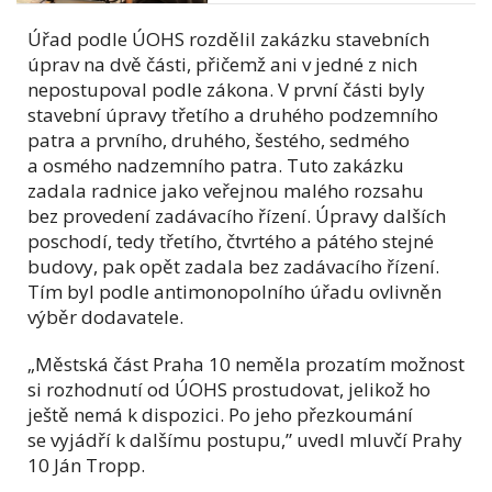
Úřad podle ÚOHS rozdělil zakázku stavebních
úprav na dvě části, přičemž ani v jedné z nich
nepostupoval podle zákona. V první části byly
stavební úpravy třetího a druhého podzemního
patra a prvního, druhého, šestého, sedmého
a osmého nadzemního patra. Tuto zakázku
zadala radnice jako veřejnou malého rozsahu
bez provedení zadávacího řízení. Úpravy dalších
poschodí, tedy třetího, čtvrtého a pátého stejné
budovy, pak opět zadala bez zadávacího řízení.
Tím byl podle antimonopolního úřadu ovlivněn
výběr dodavatele.
„Městská část Praha 10 neměla prozatím možnost
si rozhodnutí od ÚOHS prostudovat, jelikož ho
ještě nemá k dispozici. Po jeho přezkoumání
se vyjádří k dalšímu postupu,” uvedl mluvčí Prahy
10 Ján Tropp.