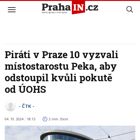
Piráti v Praze 10 vyzvali
místostarostu Peka, aby
odstoupil kvůli pokutě
od ÚOHS
- ČTK -
04. 10. 2024
18:15
2 min. čtení