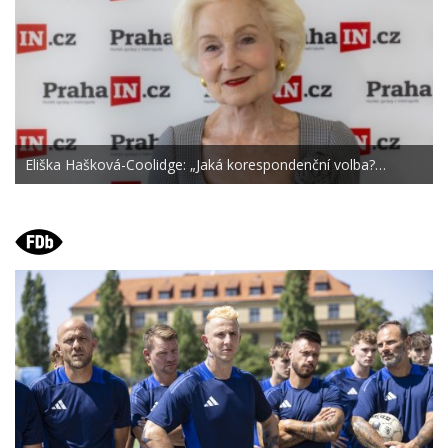
Eliška Hašková-Coolidge: „Jaká korespondenční volba?…