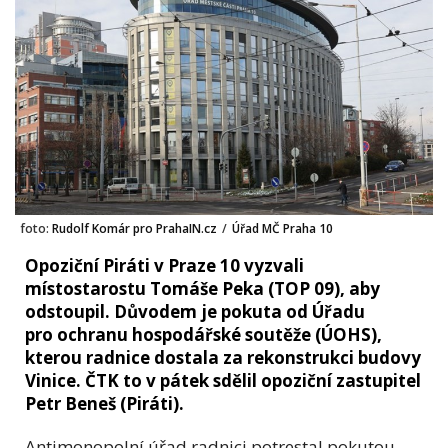
foto:
Rudolf Komár pro PrahaIN.cz
/
Úřad MČ Praha 10
Opoziční Piráti v Praze 10 vyzvali
místostarostu Tomáše Peka (TOP 09), aby
odstoupil. Důvodem je pokuta od Úřadu
pro ochranu hospodářské soutěže (ÚOHS),
kterou radnice dostala za rekonstrukci budovy
Vinice. ČTK to v pátek sdělil opoziční zastupitel
Petr Beneš (Piráti).
Antimonopolní úřad radnici potrestal pokutou