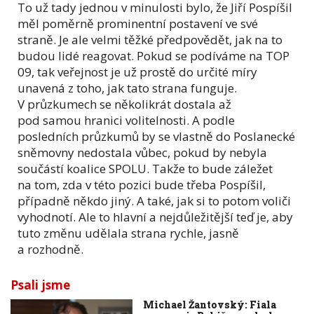
To už tady jednou v minulosti bylo, že Jiří Pospíšil
měl poměrně prominentní postavení ve své
straně. Je ale velmi těžké předpovědět, jak na to
budou lidé reagovat. Pokud se podíváme na TOP
09, tak veřejnost je už prostě do určité míry
unavená z toho, jak tato strana funguje.
V průzkumech se několikrát dostala až
pod samou hranici volitelnosti. A podle
posledních průzkumů by se vlastně do Poslanecké
sněmovny nedostala vůbec, pokud by nebyla
součástí koalice SPOLU. Takže to bude záležet
na tom, zda v této pozici bude třeba Pospíšil,
případně někdo jiný. A také, jak si to potom voliči
vyhodnotí. Ale to hlavní a nejdůležitější teď je, aby
tuto změnu udělala strana rychle, jasně
a rozhodně.
Psali jsme
Michael Žantovský: Fiala