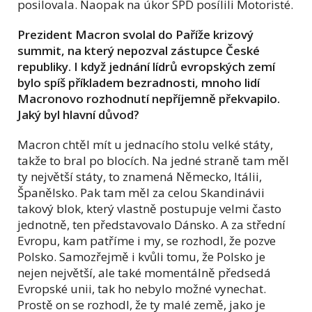
posilovala. Naopak na úkor SPD posílili Motoristé.
Prezident Macron svolal do Paříže krizový
summit, na který nepozval zástupce České
republiky. I když jednání lídrů evropských zemí
bylo spíš příkladem bezradnosti, mnoho lidí
Macronovo rozhodnutí nepříjemně překvapilo.
Jaký byl hlavní důvod?
Macron chtěl mít u jednacího stolu velké státy,
takže to bral po blocích. Na jedné straně tam měl
ty největší státy, to znamená Německo, Itálii,
Španělsko. Pak tam měl za celou Skandinávii
takový blok, který vlastně postupuje velmi často
jednotně, ten představovalo Dánsko. A za střední
Evropu, kam patříme i my, se rozhodl, že pozve
Polsko. Samozřejmě i kvůli tomu, že Polsko je
nejen největší, ale také momentálně předsedá
Evropské unii, tak ho nebylo možné vynechat.
Prostě on se rozhodl, že ty malé země, jako je