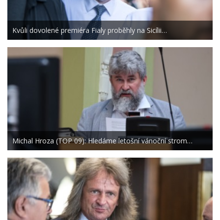
Kvůli dovolené premiéra Fialy proběhly na Sicílii…
Michal Hroza (TOP 09): Hledáme letošní vánoční strom…