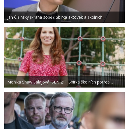
Jan Čižinský (Praha sobě): Sbírka aktovek a školních…
Monika Shaw Salajová (SEN 21): Sbírka školních potřeb…