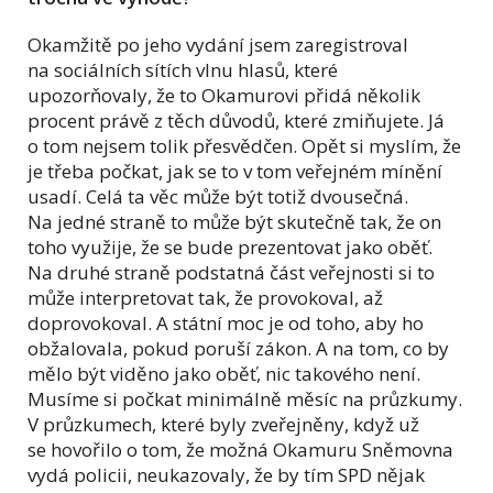
Okamžitě po jeho vydání jsem zaregistroval
na sociálních sítích vlnu hlasů, které
upozorňovaly, že to Okamurovi přidá několik
procent právě z těch důvodů, které zmiňujete. Já
o tom nejsem tolik přesvědčen. Opět si myslím, že
je třeba počkat, jak se to v tom veřejném mínění
usadí. Celá ta věc může být totiž dvousečná.
Na jedné straně to může být skutečně tak, že on
toho využije, že se bude prezentovat jako oběť.
Na druhé straně podstatná část veřejnosti si to
může interpretovat tak, že provokoval, až
doprovokoval. A státní moc je od toho, aby ho
obžalovala, pokud poruší zákon. A na tom, co by
mělo být viděno jako oběť, nic takového není.
Musíme si počkat minimálně měsíc na průzkumy.
V průzkumech, které byly zveřejněny, když už
se hovořilo o tom, že možná Okamuru Sněmovna
vydá policii, neukazovaly, že by tím SPD nějak