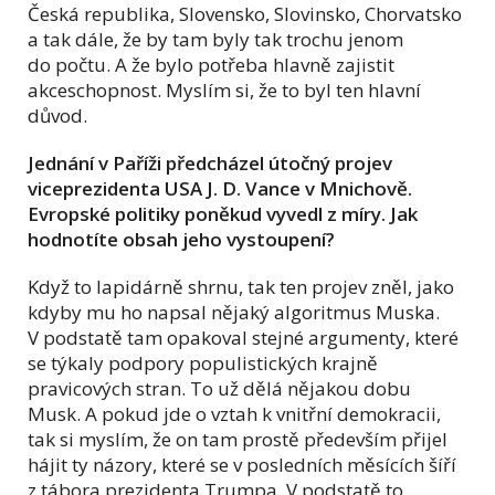
Česká republika, Slovensko, Slovinsko, Chorvatsko
a tak dále, že by tam byly tak trochu jenom
do počtu. A že bylo potřeba hlavně zajistit
akceschopnost. Myslím si, že to byl ten hlavní
důvod.
Jednání v Paříži předcházel útočný projev
viceprezidenta USA J. D. Vance v Mnichově.
Evropské politiky poněkud vyvedl z míry. Jak
hodnotíte obsah jeho vystoupení?
Když to lapidárně shrnu, tak ten projev zněl, jako
kdyby mu ho napsal nějaký algoritmus Muska.
V podstatě tam opakoval stejné argumenty, které
se týkaly podpory populistických krajně
pravicových stran. To už dělá nějakou dobu
Musk. A pokud jde o vztah k vnitřní demokracii,
tak si myslím, že on tam prostě především přijel
hájit ty názory, které se v posledních měsících šíří
z tábora prezidenta Trumpa. V podstatě to