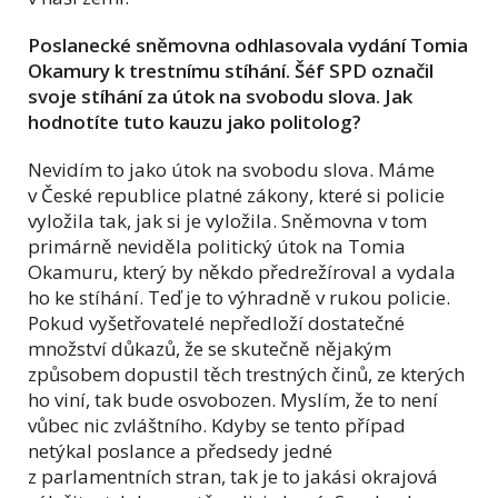
Poslanecké sněmovna odhlasovala vydání Tomia
Okamury k trestnímu stíhání. Šéf SPD označil
svoje stíhání za útok na svobodu slova. Jak
hodnotíte tuto kauzu jako politolog?
Nevidím to jako útok na svobodu slova. Máme
v České republice platné zákony, které si policie
vyložila tak, jak si je vyložila. Sněmovna v tom
primárně neviděla politický útok na Tomia
Okamuru, který by někdo předrežíroval a vydala
ho ke stíhání. Teď je to výhradně v rukou policie.
Pokud vyšetřovatelé nepředloží dostatečné
množství důkazů, že se skutečně nějakým
způsobem dopustil těch trestných činů, ze kterých
ho viní, tak bude osvobozen. Myslím, že to není
vůbec nic zvláštního. Kdyby se tento případ
netýkal poslance a předsedy jedné
z parlamentních stran, tak je to jakási okrajová