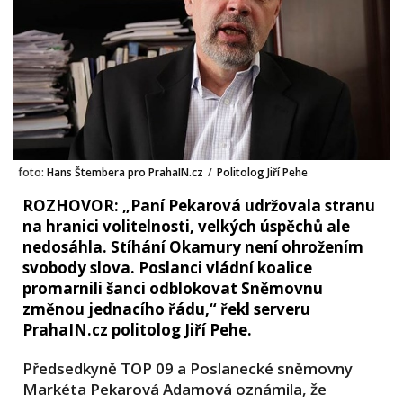
foto:
Hans Štembera pro PrahaIN.cz
/
Politolog Jiří Pehe
ROZHOVOR: „Paní Pekarová udržovala stranu
na hranici volitelnosti, velkých úspěchů ale
nedosáhla. Stíhání Okamury není ohrožením
svobody slova. Poslanci vládní koalice
promarnili šanci odblokovat Sněmovnu
změnou jednacího řádu,“ řekl serveru
PrahaIN.cz politolog Jiří Pehe.
Předsedkyně TOP 09 a Poslanecké sněmovny
Markéta Pekarová Adamová oznámila, že