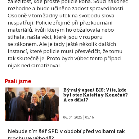
záležitost, kde prostě policie koná. Soud nakonec
rozhodne a bude učiněno zadost spravedlnosti.
Osobně v tom žádný útok na svobodu slova
nespatřuji. Policie zřejmě při přezkoumání
materiálů, kvůli kterým ho obžalovala nebo
stíhala, našla věci, které jsou v rozporu
se zákonem. Ale je tady ještě několik dalších
instancí, které policie musí přesvědčit, že tomu
tak skutečně je. Proto bych vůbec tento případ
nijak nedramatizoval.
Psali jsme
Bývalý agent BIS: Víte, kdo
byl otec Kateřiny Konečné?
A co dělal?
06. 01. 2025
05:16
Nebude tím šéf SPD v období před volbami tak
trochu ve výhodě?