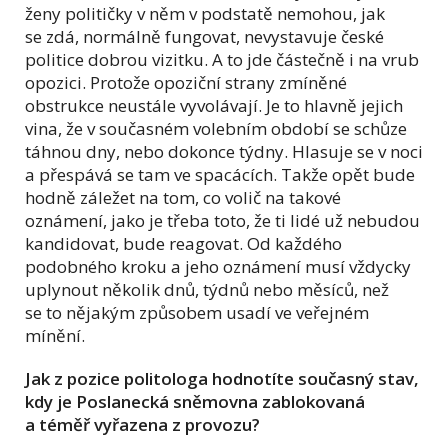
ženy političky v něm v podstatě nemohou, jak
se zdá, normálně fungovat, nevystavuje české
politice dobrou vizitku. A to jde částečně i na vrub
opozici. Protože opoziční strany zmíněné
obstrukce neustále vyvolávají. Je to hlavně jejich
vina, že v současném volebním období se schůze
táhnou dny, nebo dokonce týdny. Hlasuje se v noci
a přespává se tam ve spacácích. Takže opět bude
hodně záležet na tom, co volič na takové
oznámení, jako je třeba toto, že ti lidé už nebudou
kandidovat, bude reagovat. Od každého
podobného kroku a jeho oznámení musí vždycky
uplynout několik dnů, týdnů nebo měsíců, než
se to nějakým způsobem usadí ve veřejném
mínění.
Jak z pozice politologa hodnotíte současný stav,
kdy je Poslanecká sněmovna zablokovaná
a téměř vyřazena z provozu?