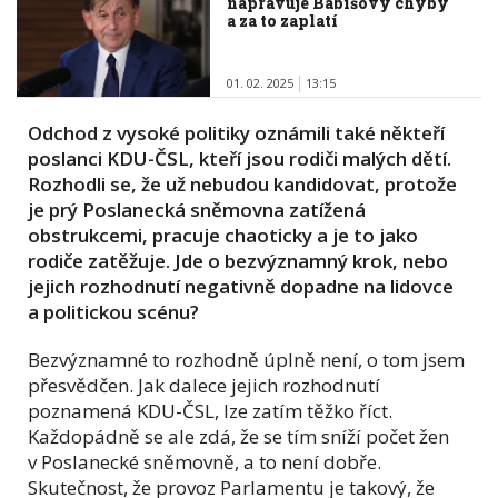
napravuje Babišovy chyby
a za to zaplatí
01. 02. 2025
13:15
Odchod z vysoké politiky oznámili také někteří
poslanci KDU-ČSL, kteří jsou rodiči malých dětí.
Rozhodli se, že už nebudou kandidovat, protože
je prý Poslanecká sněmovna zatížená
obstrukcemi, pracuje chaoticky a je to jako
rodiče zatěžuje. Jde o bezvýznamný krok, nebo
jejich rozhodnutí negativně dopadne na lidovce
a politickou scénu?
Bezvýznamné to rozhodně úplně není, o tom jsem
přesvědčen. Jak dalece jejich rozhodnutí
poznamená KDU-ČSL, lze zatím těžko říct.
Každopádně se ale zdá, že se tím sníží počet žen
v Poslanecké sněmovně, a to není dobře.
Skutečnost, že provoz Parlamentu je takový, že