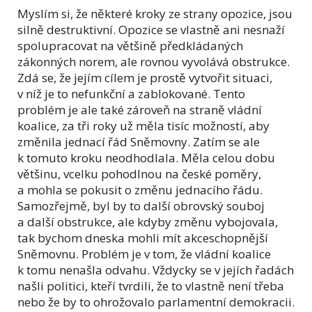
Myslím si, že některé kroky ze strany opozice, jsou
silně destruktivní. Opozice se vlastně ani nesnaží
spolupracovat na většině předkládaných
zákonných norem, ale rovnou vyvolává obstrukce.
Zdá se, že jejím cílem je prostě vytvořit situaci,
v níž je to nefunkční a zablokované. Tento
problém je ale také zároveň na straně vládní
koalice, za tři roky už měla tisíc možností, aby
změnila jednací řád Sněmovny. Zatím se ale
k tomuto kroku neodhodlala. Měla celou dobu
většinu, vcelku pohodlnou na české poměry,
a mohla se pokusit o změnu jednacího řádu.
Samozřejmě, byl by to další obrovský souboj
a další obstrukce, ale kdyby změnu vybojovala,
tak bychom dneska mohli mít akceschopnější
Sněmovnu. Problém je v tom, že vládní koalice
k tomu nenašla odvahu. Vždycky se v jejích řadách
našli politici, kteří tvrdili, že to vlastně není třeba
nebo že by to ohrožovalo parlamentní demokracii.