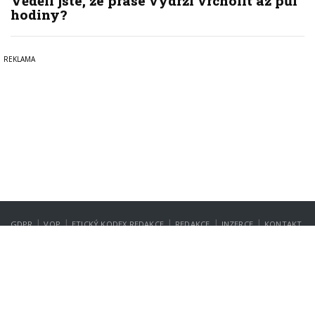
Věděli jste, že prase vydrží vrcholit až půl
hodiny?
|
|
|
|
|
GDPR
VOP
ETICKÝ KODEX REDAKCE
REDAKCE
INZERCE
KONTAKT
NASTAVENÍ SOUKROMÍ
Copyright © 2022-2026
PrahaIN.cz