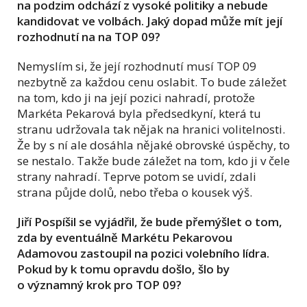
na podzim odchází z vysoké politiky a nebude
kandidovat ve volbách. Jaký dopad může mít její
rozhodnutí na na TOP 09?
Nemyslím si, že její rozhodnutí musí TOP 09
nezbytně za každou cenu oslabit. To bude záležet
na tom, kdo ji na její pozici nahradí, protože
Markéta Pekarová byla předsedkyní, která tu
stranu udržovala tak nějak na hranici volitelnosti.
Že by s ní ale dosáhla nějaké obrovské úspěchy, to
se nestalo. Takže bude záležet na tom, kdo ji v čele
strany nahradí. Teprve potom se uvidí, zdali
strana půjde dolů, nebo třeba o kousek výš.
Jiří Pospíšil se vyjádřil, že bude přemýšlet o tom,
zda by eventuálně Markétu Pekarovou
Adamovou zastoupil na pozici volebního lídra.
Pokud by k tomu opravdu došlo, šlo by
o významný krok pro TOP 09?