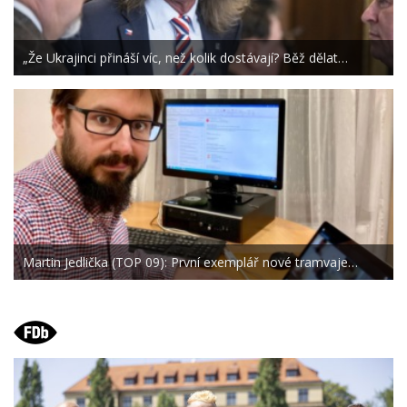
„Že Ukrajinci přináší víc, než kolik dostávají? Běž dělat…
Martin Jedlička (TOP 09): První exemplář nové tramvaje…