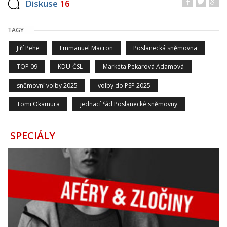
Diskuse
16
TAGY
Jiří Pehe
Emmanuel Macron
Poslanecká sněmovna
TOP 09
KDU-ČSL
Markéta Pekarová Adamová
sněmovní volby 2025
volby do PSP 2025
Tomi Okamura
jednací řád Poslanecké sněmovny
SPECIÁLY