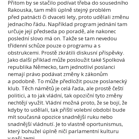
Přitom by se stačilo podívat třeba do sousedního
Rakouska, tam měli úplně stejný problém
před patnácti či dvaceti lety, proto udělali změnu
jednacího řádu. Například program jednání tam
určuje její předseda po poradě, ale nakonec
poslední slovo má on. Takže se tam nevedou
třídenní schůze pouze o programu a s
obstrukcemi. Prostě zkrátili diskusní příspěvky.
Jako další příklad může posloužit také Spolková
republika Německo, tam jednotliví poslanci
nemají právo podávat změny k zákonům
a podobně. To může předložit pouze poslanecký
klub. Těch námětů je celá řada, ale prostě čeští
politici, a to jak vládní, tak opoziční tyto změny
nechtějí využít. Vládní možná proto, že se bojí, že
kdyby to udělali, tak příští volební období bude
mít současná opozice snadnější ruku nebo
snadnější vládnutí. Je to vlastně oportunismus,
který bohužel úplně ničí parlamentní kulturu
v naší zemi.