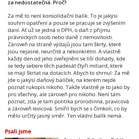
za nedostatečná. Proč?
Za mě to není konsolidační balík. To je jakýsi
souhrn opatření a pouze se pracuje se zvýšením
daní. Ať už se jedná o DPH, o daň z přijmu
právnických osob nebo daně z nemovitosti.
Zároveň na straně výdajů jsou tam škrty, které
jsou nejasné, neurčité a nekonkrétní. A vlastně
každý den od jeho zveřejnění se liší dohady, kde
se tedy sebere těch padesát čtyři miliard, které
se mají škrtat na dotacích. Abych to shrnul: Za mě
jde o jakýsi daňový balíček, na kterém nejde
poznat rukopis nikoho. Takže vlastně je to jako by
pro všechny, ale zároveň pro nikoho. Není tam
poznat, zda je tam politika prorodinná, pravicová
a zároveň levicová. Smířil bych se s čímkoli, co by
mělo určitý jasný směr. Ten vládní balík nemá.
Psali jsme