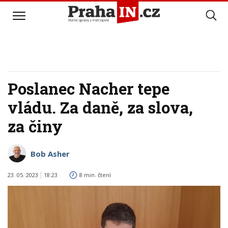
Poslanec Nacher tepe
vládu. Za daně, za slova,
za činy
Bob Asher
23. 05. 2023
18:23
8 min. čtení