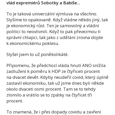
vlád expremiérů Sobotky a Babiše...
To je taková univerzální výmluva na všechno.
Slyšíme to opakovaně. Když vládne někdo jiný, tak
je ekonomický růst. Ten je samovolný a vládní
politici to neovlivnili. Když to pak převezmou ti
správní chlapci, tak jako z udělání zrovna dojde
k ekonomickému poklesu.
Slyšel jsem to už poněkolikáté.
Připomenu, že předchozí vláda hnutí ANO snížila
zadlužení k poměru k HDP ze čtyřiceti procent
na dvacet devět. Kdyby neudeřil covid, který úplně
zastavil ekonomiku, tak už jsme dnes byli někde
okolo dvaceti osmi procent. Tam se to tehdy
zlomilo a vrátilo se to zpátky na čtyřicet tři
procent.
To znamená, že i přes dopady covidu a zavření