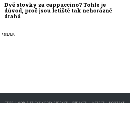
Dvě stovky za cappuccino? Tohle je
důvod, proč jsou letiště tak nehorázně
drahá
|
|
|
|
|
GDPR
VOP
ETICKÝ KODEX REDAKCE
REDAKCE
INZERCE
KONTAKT
NASTAVENÍ SOUKROMÍ
Copyright © 2022-2026
PrahaIN.cz