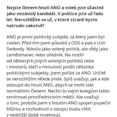
Nejste členem hnutí ANO a voleb jste účastnil
jako nezávislý kandidát. V politice jste už řadu
let. Nerozhlížíte se už, v které straně byste
natrvalo zakotvil?
ANO je první politický subjekt, za který jsem byl
zvolen. Před tím jsem působil v ODS a pak v Unii
Svobody. Nikoliv jako volený politik, ale vždy jako
zaměstnanec nebo úředník. Na rozdíl
od některých jiných volených politiků nebo
i ministrů, kteří v minulosti prošli několika
politickými subjekty, jsem pořád za ANO. Určitě
se nerozhlížím někde jinde. Spíš uvažuji, jak a kde
vstoupit do hnutí ANO, abych se mohl stát
normálním členem. Nechci to svým kolegům takto
servírovat prostřednictvím médií. Ale uvažuji
o tom, protože jsem s hnutím ANO spojen pupeční
šňůrou a rozhodnutí o vstupu budu chtít
v nejbližší době rozetnout.