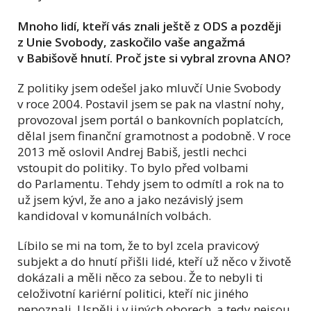
Mnoho lidí, kteří vás znali ještě z ODS a později
z Unie Svobody, zaskočilo vaše angažmá
v Babišově hnutí. Proč jste si vybral zrovna ANO?
Z politiky jsem odešel jako mluvčí Unie Svobody
v roce 2004. Postavil jsem se pak na vlastní nohy,
provozoval jsem portál o bankovních poplatcích,
dělal jsem finanční gramotnost a podobně. V roce
2013 mě oslovil Andrej Babiš, jestli nechci
vstoupit do politiky. To bylo před volbami
do Parlamentu. Tehdy jsem to odmítl a rok na to
už jsem kývl, že ano a jako nezávislý jsem
kandidoval v komunálních volbách.
Líbilo se mi na tom, že to byl zcela pravicový
subjekt a do hnutí přišli lidé, kteří už něco v životě
dokázali a měli něco za sebou. Že to nebyli ti
celoživotní kariérní politici, kteří nic jiného
nepoznali. Uspěli i v jiných oborech, a tedy nejsou