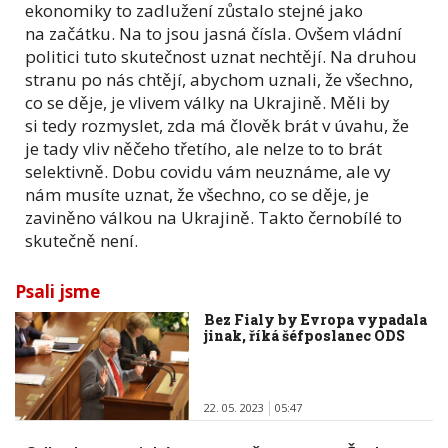
ekonomiky to zadlužení zůstalo stejné jako
na začátku. Na to jsou jasná čísla. Ovšem vládní
politici tuto skutečnost uznat nechtějí. Na druhou
stranu po nás chtějí, abychom uznali, že všechno,
co se děje, je vlivem války na Ukrajině. Měli by
si tedy rozmyslet, zda má člověk brát v úvahu, že
je tady vliv něčeho třetího, ale nelze to to brát
selektivně. Dobu covidu vám neuznáme, ale vy
nám musíte uznat, že všechno, co se děje, je
zaviněno válkou na Ukrajině. Takto černobílé to
skutečně není.
Psali jsme
Bez Fialy by Evropa vypadala
jinak, říká šéfposlanec ODS
22. 05. 2023
05:47