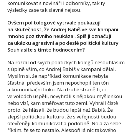
komunikovat s novináři i odborníky, tak ty
výsledky zase tak slavné nejsou.
Ovšem politologové vytrvale poukazují
na skutečnost, že Andrej Babiš ve své kampani
mnoho pozitivního neukázal. Spíš ji označují
za ukázku agresivní a pokleslé politické kultury.
Souhlasíte s tímto hodnocením?
Na rozdíl od svých politických kolegů nesouhlasím
s úplně vším, co Andrej Babiš v kampani dělal.
Myslím si, že například komunikace nebyla
šťastná, především jsem nepochopil ten tón
a komunikační linku. Na druhé straně ti, co
ve volbách uspěli, nevyhráli s nějakou myšlenkou
nebo vizí, kam směřovat tuto zemi. Vyhráli čistě
proto, že hlásali, že budou lepší než Babiš. Že
zlepší politickou kulturu, že s veřejností budou
otevřeněji komunikovat a podobně. No a za sebe
říkám, že se to nestalo. Alespoň já nic takového