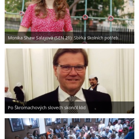
Monika Shaw Salajová (SEN 21): Sbírka školních potřeb…
Po Škromachových slovech skončil klid