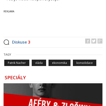
Diskuse
3
TAGY
Patrik Nacher
vláda
ekonomika
konsolidace
SPECIÁLY