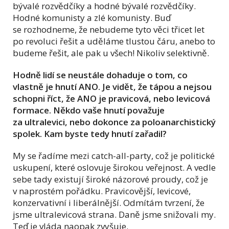
bývalé rozvědčíky a hodné bývalé rozvědčíky.
Hodné komunisty a zlé komunisty. Buď
se rozhodneme, že nebudeme tyto věci třicet let
po revoluci řešit a uděláme tlustou čáru, anebo to
budeme řešit, ale pak u všech! Nikoliv selektivně.
Hodně lidí se neustále dohaduje o tom, co
vlastně je hnutí ANO. Je vidět, že tápou a nejsou
schopni říct, že ANO je pravicová, nebo levicová
formace. Někdo vaše hnutí považuje
za ultralevici, nebo dokonce za poloanarchistický
spolek. Kam byste tedy hnutí zařadil?
My se řadíme mezi catch-all-party, což je politické
uskupení, které oslovuje širokou veřejnost. A vedle
sebe tady existují široké názorové proudy, což je
v naprostém pořádku. Pravicovější, levicové,
konzervativní i liberálnější. Odmítám tvrzení, že
jsme ultralevicová strana. Daně jsme snižovali my.
Teď je vláda naopak zvyšuje.