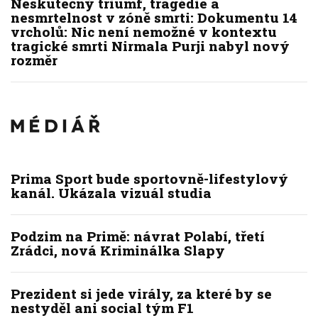
Neskutečný triumf, tragédie a
nesmrtelnost v zóně smrti: Dokumentu 14
vrcholů: Nic není nemožné v kontextu
tragické smrti Nirmala Purji nabyl nový
rozměr
Prima Sport bude sportovně-lifestylový
kanál. Ukázala vizuál studia
Podzim na Primě: návrat Polabí, třetí
Zrádci, nová Kriminálka Slapy
Prezident si jede virály, za které by se
nestyděl ani social tým F1