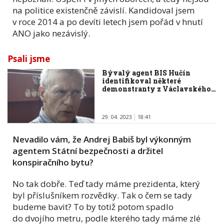
na politice existenčně závislí. Kandidoval jsem
v roce 2014 a po devíti letech jsem pořád v hnutí
ANO jako nezávislý.
Psali jsme
Bývalý agent BIS Hučín
identifikoval některé
demonstranty z Václavského…
29. 04. 2023
18:41
Nevadilo vám, že Andrej Babiš byl výkonným
agentem Státní bezpečnosti a držitel
konspiračního bytu?
No tak dobře. Teď tady máme prezidenta, který
byl příslušníkem rozvědky. Tak o čem se tady
budeme bavit? To by totiž potom spadlo
do dvojího metru, podle kterého tady máme zlé