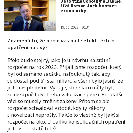
Je to vina Sobotky a Babiše,
říká Roman Joch ke stavu
ekonomiky
19. 05. 2023
20:31
Znamená to, že podle vás bude efekt těchto
opatření nulový?
Efekt bude stejný, jako je u návrhu na státní
rozpočet na rok 2023. Přijali jsme rozpočet, který
byl od samého začátku nafouknutý tak, aby
se dostal pod tři sta miliard a všem bylo jasné, že
je to nesplnitelné. Výdaje, které tam měly být,
se nezapočítaly. Třeba valorizace penzí. Pro další
věci se musely změnit zákony. Přitom se ale
rozpočet schvaloval v době, kdy ty zákony
s novelizací neprošly. Takže to vlastně byl jakýsi
rozpočet na oko. U balíku konsolidačních opatření
je to v podstatě totéž.