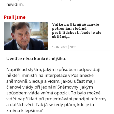
nevidím.
Psali jsme
Válku na Ukrajině uzavře
potrestání zločinů
proti lidskosti, bude to ale
obtížné,…
15. 02. 2023
10:01
Uveďte něco konkrétnějšího.
Například slyším, jakým způsobem odpovídají
někteří ministři na interpelace v Poslanecké
sněmovně. Sleduji a vidím, jakou účast mají
členové vlády při jednání Sněmovny, jakým
způsobem vláda vnímá opozici. To bylo možné
vidět například při projednávání penzijní reformy
a dalších věcí. Tak já se tedy ptám, kde je ta
změna k lepšímu?