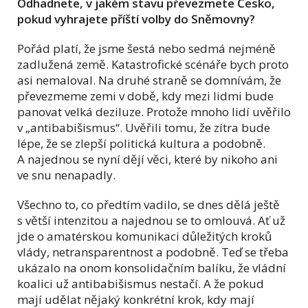
Odhadnete, v jakém stavu převezmete Česko,
pokud vyhrajete příští volby do Sněmovny?
Pořád platí, že jsme šestá nebo sedmá nejméně
zadlužená země. Katastrofické scénáře bych proto
asi nemaloval. Na druhé straně se domnívám, že
převezmeme zemi v době, kdy mezi lidmi bude
panovat velká deziluze. Protože mnoho lidí uvěřilo
v „antibabišismus“. Uvěřili tomu, že zítra bude
lépe, že se zlepší politická kultura a podobně.
A najednou se nyní dějí věci, které by nikoho ani
ve snu nenapadly.
Všechno to, co předtím vadilo, se dnes dělá ještě
s větší intenzitou a najednou se to omlouvá. Ať už
jde o amatérskou komunikaci důležitých kroků
vlády, netransparentnost a podobně. Teď se třeba
ukázalo na onom konsolidačním balíku, že vládní
koalici už antibabišismus nestačí. A že pokud
mají udělat nějaký konkrétní krok, kdy mají