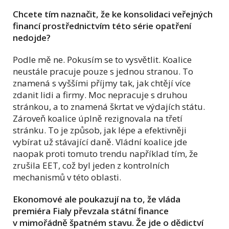
Chcete tím naznačit, že ke konsolidaci veřejných
financí prostřednictvím této série opatření
nedojde?
Podle mě ne. Pokusím se to vysvětlit. Koalice
neustále pracuje pouze s jednou stranou. To
znamená s vyššími příjmy tak, jak chtějí více
zdanit lidi a firmy. Moc nepracuje s druhou
stránkou, a to znamená škrtat ve výdajích státu.
Zároveň koalice úplně rezignovala na třetí
stránku. To je způsob, jak lépe a efektivněji
vybírat už stávající daně. Vládní koalice jde
naopak proti tomuto trendu například tím, že
zrušila EET, což byl jeden z kontrolních
mechanismů v této oblasti.
Ekonomové ale poukazují na to, že vláda
premiéra Fialy převzala státní finance
v mimořádně špatném stavu. Že jde o dědictví