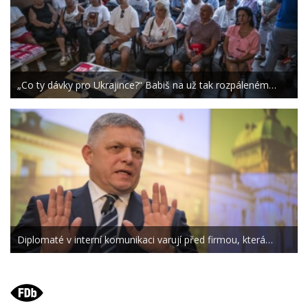
„Co ty dávky pro Ukrajince?“ Babiš na už tak rozpáleném…
Diplomaté v interní komunikaci varují před firmou, která…