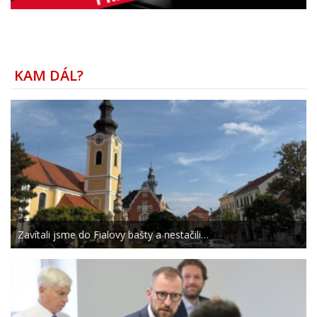
KAM DÁL?
Zavítali jsme do Fialovy bašty a nestačili…