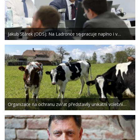
Jakub Stárek (ODS): Na Ladronce se pracuje naplno i v…
Organizace na ochranu zvířat představily unikátní volební…