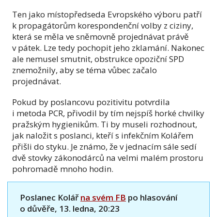
Ten jako místopředseda Evropského výboru patří
k propagátorům korespondenční volby z ciziny,
která se měla ve sněmovně projednávat právě
v pátek. Lze tedy pochopit jeho zklamání. Nakonec
ale nemusel smutnit, obstrukce opoziční SPD
znemožnily, aby se téma vůbec začalo
projednávat.
Pokud by poslancovu pozitivitu potvrdila
i metoda PCR, přivodil by tím nejspíš horké chvilky
pražským hygienikům. Ti by museli rozhodnout,
jak naložit s poslanci, kteří s infekčním Kolářem
přišli do styku. Je známo, že v jednacím sále sedí
dvě stovky zákonodárců na velmi malém prostoru
pohromadě mnoho hodin.
Poslanec Kolář
na svém FB
po hlasování
o důvěře, 13. ledna, 20:23