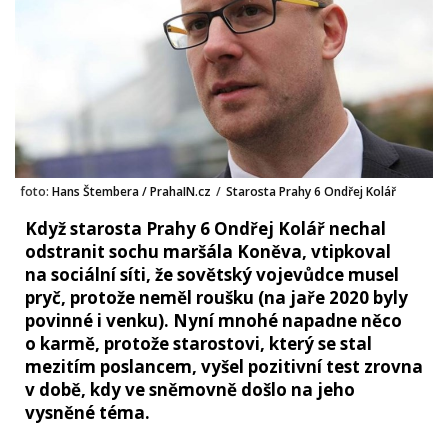
foto:
Hans Štembera / PrahaIN.cz
/
Starosta Prahy 6 Ondřej Kolář
Když starosta Prahy 6 Ondřej Kolář nechal
odstranit sochu maršála Koněva, vtipkoval
na sociální síti, že sovětský vojevůdce musel
pryč, protože neměl roušku (na jaře 2020 byly
povinné i venku). Nyní mnohé napadne něco
o karmě, protože starostovi, který se stal
mezitím poslancem, vyšel pozitivní test zrovna
v době, kdy ve sněmovně došlo na jeho
vysněné téma.