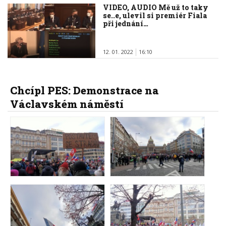
VIDEO, AUDIO Mě už to taky
se..e, ulevil si premiér Fiala
při jednání…
12. 01. 2022
16:10
Chcípl PES: Demonstrace na
Václavském náměstí