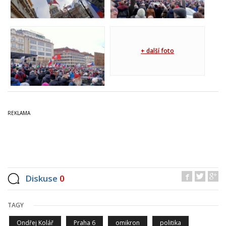
+ další foto
Diskuse
0
TAGY
Ondřej Kolář
Praha 6
omikron
politika