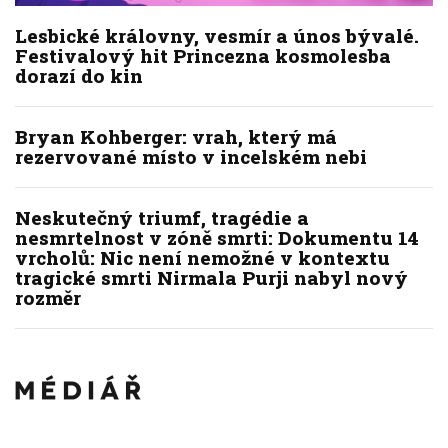
Lesbické královny, vesmír a únos bývalé.
Festivalový hit Princezna kosmolesba
dorazí do kin
Bryan Kohberger: vrah, který má
rezervované místo v incelském nebi
Neskutečný triumf, tragédie a
nesmrtelnost v zóně smrti: Dokumentu 14
vrcholů: Nic není nemožné v kontextu
tragické smrti Nirmala Purji nabyl nový
rozměr