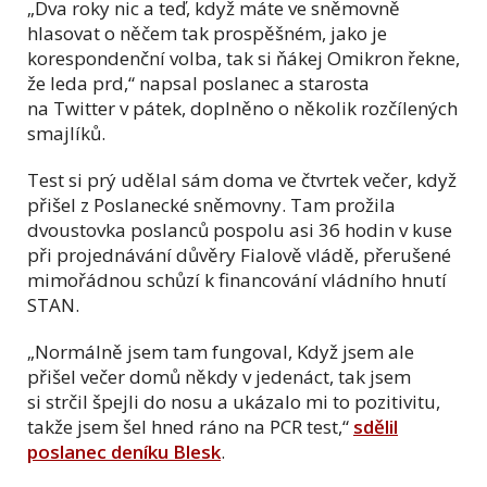
„Dva roky nic a teď, když máte ve sněmovně
hlasovat o něčem tak prospěšném, jako je
korespondenční volba, tak si ňákej Omikron řekne,
že leda prd,“ napsal poslanec a starosta
na Twitter v pátek, doplněno o několik rozčílených
smajlíků.
Test si prý udělal sám doma ve čtvrtek večer, když
přišel z Poslanecké sněmovny. Tam prožila
dvoustovka poslanců pospolu asi 36 hodin v kuse
při projednávání důvěry Fialově vládě, přerušené
mimořádnou schůzí k financování vládního hnutí
STAN.
„Normálně jsem tam fungoval, Když jsem ale
přišel večer domů někdy v jedenáct, tak jsem
si strčil špejli do nosu a ukázalo mi to pozitivitu,
takže jsem šel hned ráno na PCR test,“
sdělil
poslanec deníku Blesk
.