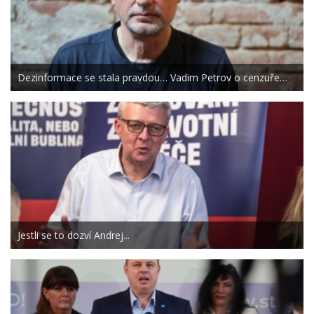
Dezinformace se stala pravdou… Vadim Petrov o cenzuře…
Jestli se to dozví Andrej...