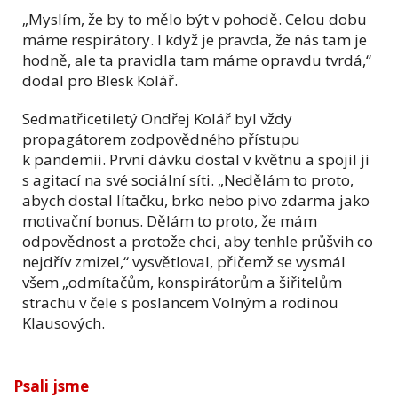
„Myslím, že by to mělo být v pohodě. Celou dobu
máme respirátory. I když je pravda, že nás tam je
hodně, ale ta pravidla tam máme opravdu tvrdá,“
dodal pro Blesk Kolář.
Sedmatřicetiletý Ondřej Kolář byl vždy
propagátorem zodpovědného přístupu
k pandemii. První dávku dostal v květnu a spojil ji
s agitací na své sociální síti. „Nedělám to proto,
abych dostal lítačku, brko nebo pivo zdarma jako
motivační bonus. Dělám to proto, že mám
odpovědnost a protože chci, aby tenhle průšvih co
nejdřív zmizel,“ vysvětloval, přičemž se vysmál
všem „odmítačům, konspirátorům a šiřitelům
strachu v čele s poslancem Volným a rodinou
Klausových.
Psali jsme