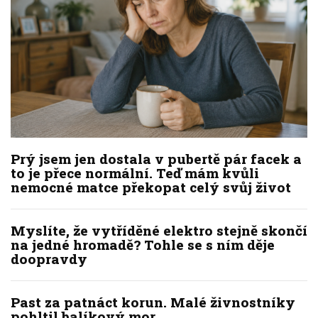
Prý jsem jen dostala v pubertě pár facek a
to je přece normální. Teď mám kvůli
nemocné matce překopat celý svůj život
Myslíte, že vytříděné elektro stejně skončí
na jedné hromadě? Tohle se s ním děje
doopravdy
Past za patnáct korun. Malé živnostníky
pohltil balíkový mor