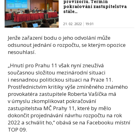
provizoriu. Termín
pokračování zastupitelstva
stále…
21. 02. 2022
19:01
Jenže zařazení bodu o jeho odvolání může
odsunout jednání o rozpočtu, se kterým opozice
nesouhlasí.
„Hnutí pro Prahu 11 však nyní zneužívá
současnou složitou mezinárodní situaci
i nesnadnou politickou situaci na Praze 11.
Prostřednictvím kritiky výše zmíněného známého
provokatéra zastupitele Roberta Vašíčka má
v úmyslu zkomplikovat pokračování
zastupitelstva MČ Prahy 11, které by mělo
dokončit projednávání návrhu rozpočtu na rok
2022 a schválit ho,“ obává se na Facebooku místní
TOP 09.