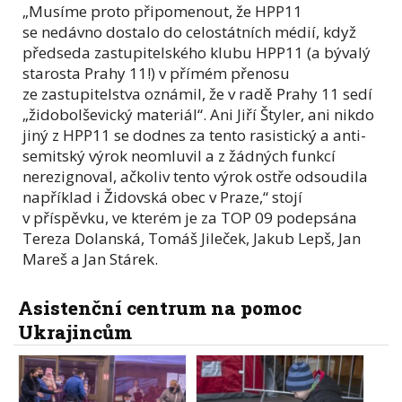
„Musíme proto připomenout, že HPP11
se nedávno dostalo do celostátních médií, když
předseda zastupitelského klubu HPP11 (a bývalý
starosta Prahy 11!) v přímém přenosu
ze zastupitelstva oznámil, že v radě Prahy 11 sedí
„židobolševický materiál“. Ani Jiří Štyler, ani nikdo
jiný z HPP11 se dodnes za tento rasistický a anti-
semitský výrok neomluvil a z žádných funkcí
nerezignoval, ačkoliv tento výrok ostře odsoudila
například i Židovská obec v Praze,“ stojí
v příspěvku, ve kterém je za TOP 09 podepsána
Tereza Dolanská, Tomáš Jileček, Jakub Lepš, Jan
Mareš a Jan Stárek.
Asistenční centrum na pomoc
Ukrajincům