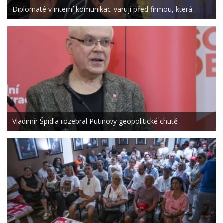
Diplomaté v interní komunikaci varují před firmou, která…
Vladimír Špidla rozebral Putinovy geopolitické chutě