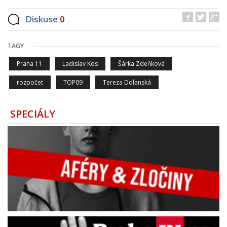
Diskuse
0
TAGY
Praha 11
Ladislav Kos
Šárka Zdeňková
rozpočet
TOP09
Tereza Dolanská
SPECIÁLY