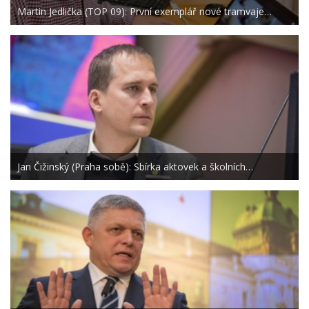
Martin Jedlička (TOP 09): První exemplář nové tramvaje…
Jan Čižinský (Praha sobě): Sbírka aktovek a školních…