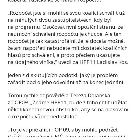
„Rozpočet jste si mohli se svou koalici schválit už
na minulých dvou zastupitelstvech, kdy byl
na programu. Osočovat nyní opoziční stranu, že
neumožní schválení rozpočtu je chucpe. Ale ten
rozpočet je tak katastrofální, že je docela možné,
že ani napotřetí nebudete mít dostatek koaličních
hlasů pro schválení, a proto předem ukazujete
na údajného viníka,“ uvedl za HPP11 Ladislav Kos.
Jeden z diskutujících podotkl, jaký je problém
zařadit bod o jeho odvolání až na konec jednání.
Tomu rychle odpověděla
Tereza Dolanská
z TOP09.
„Známe HPP11, bude z toho chtít udělat
několikahodinovou obstrukci, aby se na hlasování
o rozpočtu vůbec nedostalo.“
„To je vtipné alibi TOP 09, aby mohlo podržet
Vašíčka v orgánech MČ, kam jste ho sami navolili.