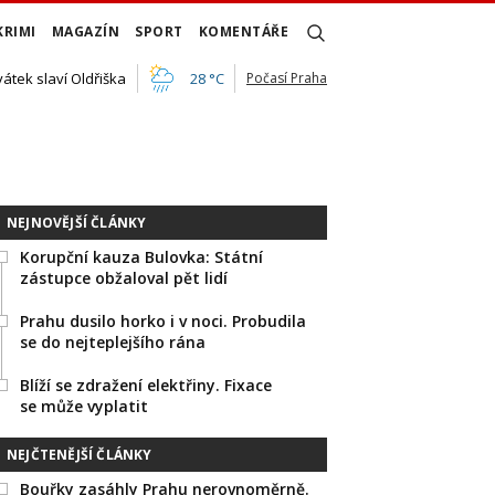
KRIMI
MAGAZÍN
SPORT
KOMENTÁŘE
vátek slaví Oldřiška
28 °C
Počasí Praha
NEJNOVĚJŠÍ ČLÁNKY
Korupční kauza Bulovka: Státní
zástupce obžaloval pět lidí
Prahu dusilo horko i v noci. Probudila
se do nejteplejšího rána
Blíží se zdražení elektřiny. Fixace
se může vyplatit
NEJČTENĚJŠÍ ČLÁNKY
Bouřky zasáhly Prahu nerovnoměrně.