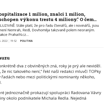
ospitalizace 1 milion, znalci 1 milion,
schopen výkonu trestu 4 miliony." O čem…
UZIVNĚ: Stále platí, že pro řadu čtenářů, ale i novinářů, jsou
jmení Nemrah, Redl, Dovhomilja takzvaně polem neoraným.
akce PrahaIN.cz…
6. 2022
19:52
POLITIKA
kauzu
onkrétně dva z obviněných zná, roky je prý ale neviděl.
že nic takového není,“ řekl naší redakci mluvčí TOPky
v řadách nebo mezi politickými nominanty někoho,
.
eré jednoznačně prokazují spolupráci Radovana Vávry
piny okolo podnikatele Michala Redla. Nejedná