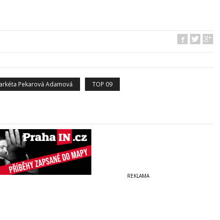
arkéta Pekarová Adamová
TOP 09