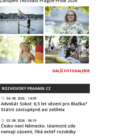
Zahájení festivalu Prague Pride 2026
DALŠÍ FOTOGALERIE
ROZHOVORY PRAHAIN.CZ
04. 08. 2026
14:09
Advokát Sokol: 6,5 let vězení pro Blažka?
Státní zástupkyně asi zešílela
03. 08. 2026
06:19
Česko není Německo. Islamisté zde
nemají zázemí, říká exšéf rozvědky