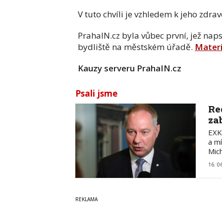
V tuto chvíli je vzhledem k jeho zd
PrahaIN.cz byla vůbec první, jež nap
bydliště na městském úřadě.
Materi
Kauzy serveru PrahaIN.cz
Psali jsme
Re
za
EXK
a m
Mic
16. 0