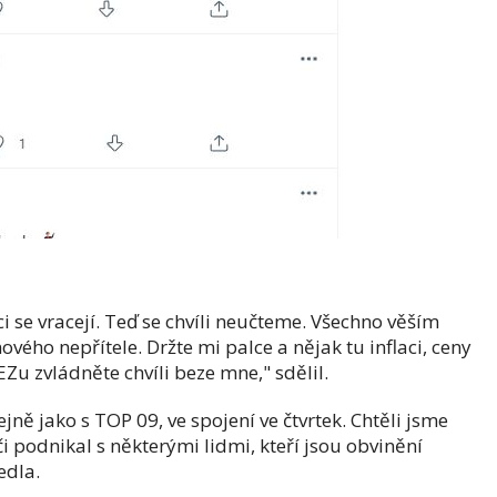
i se vracejí. Teď se chvíli neučteme. Všechno věším
vého nepřítele. Držte mi palce a nějak tu inflaci, ceny
EZu zvládněte chvíli beze mne," sdělil.
jně jako s TOP 09, ve spojení ve čtvrtek. Chtěli jsme
i podnikal s některými lidmi, kteří jsou obvinění
edla.