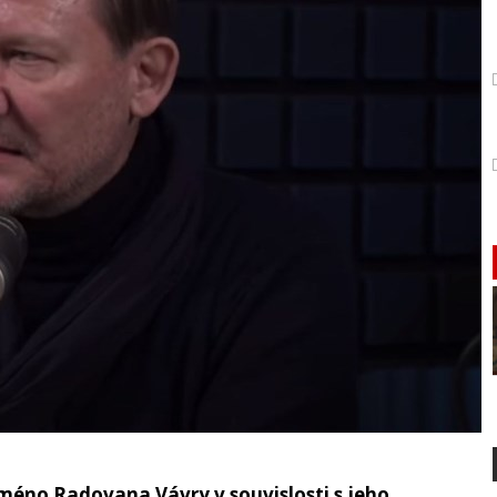
méno Radovana Vávry v souvislosti s jeho