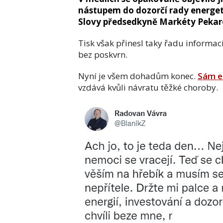
nástupem do dozorčí rady energe
Slovy předsedkyně Markéty Pekaro
Tisk však přinesl taky řadu informac
bez poskvrn.
Nyní je všem dohadům konec.
Sám e
vzdává kvůli návratu těžké choroby.