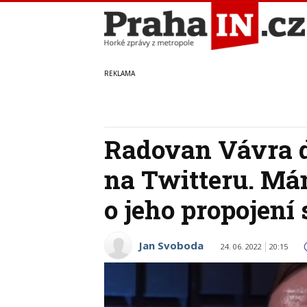
Radovan Vávra d
na Twitteru. M
o jeho propojení
Jan Svoboda
24. 06. 2022
20:15