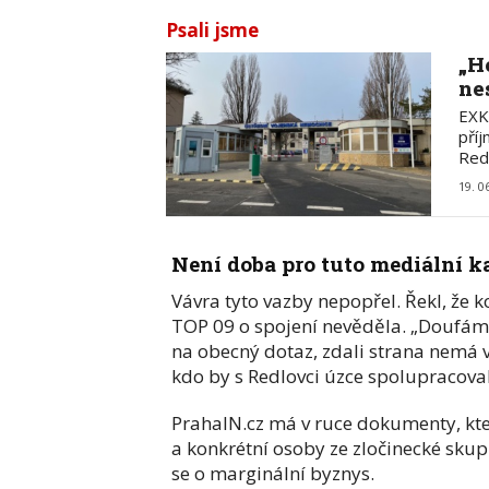
Psali jsme
„H
ne
EXKL
pří
Red
19. 0
Není doba pro tuto mediální 
Vávra tyto vazby nepopřel. Řekl, že k
TOP 09 o spojení nevěděla. „Doufám, 
na obecný dotaz, zdali strana nemá 
kdo by s Redlovci úzce spolupracoval
PrahaIN.cz má v ruce dokumenty, kt
a konkrétní osoby ze zločinecké sku
se o marginální byznys.