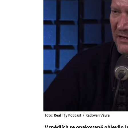
foto:
Real I Ty Podcast
/
Radovan Vávra
V médiích se opakovaně objevilo j