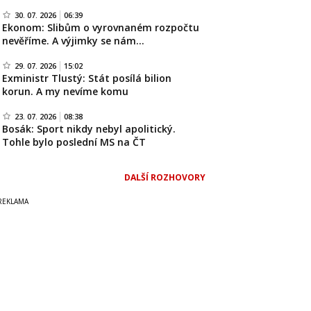
30. 07. 2026
06:39
Ekonom: Slibům o vyrovnaném rozpočtu
nevěříme. A výjimky se nám…
29. 07. 2026
15:02
Exministr Tlustý: Stát posílá bilion
korun. A my nevíme komu
23. 07. 2026
08:38
Bosák: Sport nikdy nebyl apolitický.
Tohle bylo poslední MS na ČT
DALŠÍ ROZHOVORY