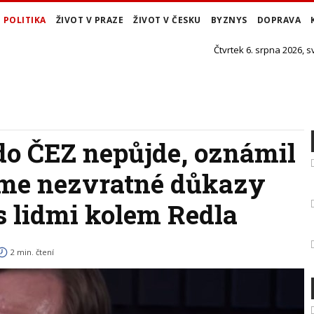
POLITIKA
ŽIVOT V PRAZE
ŽIVOT V ČESKU
BYZNYS
DOPRAVA
Čtvrtek 6. srpna 2026, s
o ČEZ nepůjde, oznámil
áme nezvratné důkazy
 s lidmi kolem Redla
2 min. čtení