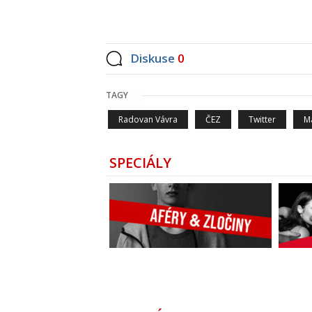
Diskuse
0
TAGY
Radovan Vávra
ČEZ
Twitter
M
SPECIÁLY