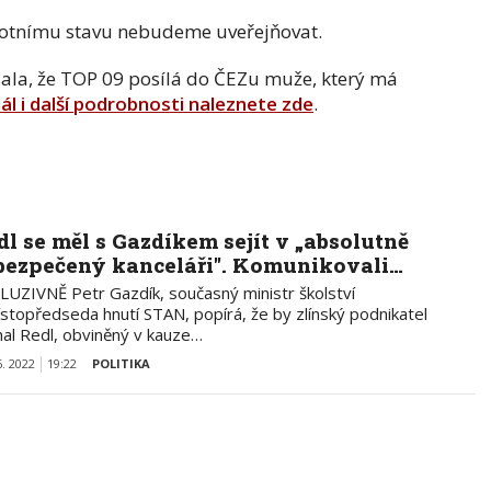
ravotnímu stavu nebudeme uveřejňovat.
sala, že TOP 09 posílá do ČEZu muže, který má
ál i další podrobnosti naleznete zde
.
dl se měl s Gazdíkem sejít v „absolutně
bezpečený kanceláři". Komunikovali…
LUZIVNĚ Petr Gazdík, současný ministr školství
ístopředseda hnutí STAN, popírá, že by zlínský podnikatel
hal Redl, obviněný v kauze…
6. 2022
19:22
POLITIKA