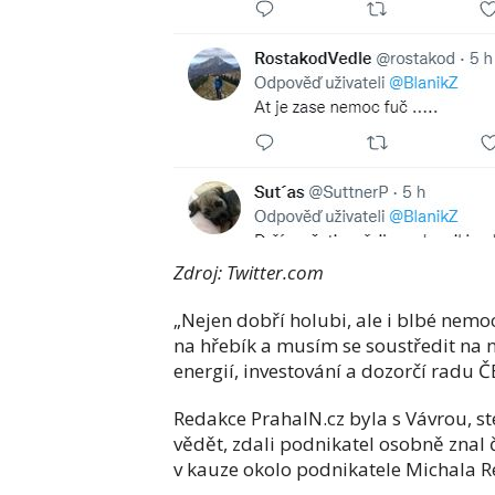
Zdroj: Twitter.com
„Nejen dobří holubi, ale i blbé nemoc
na hřebík a musím se soustředit na no
energií, investování a dozorčí radu Č
Redakce PrahaIN.cz byla s Vávrou, ste
vědět, zdali podnikatel osobně znal č
v kauze okolo podnikatele Michala R