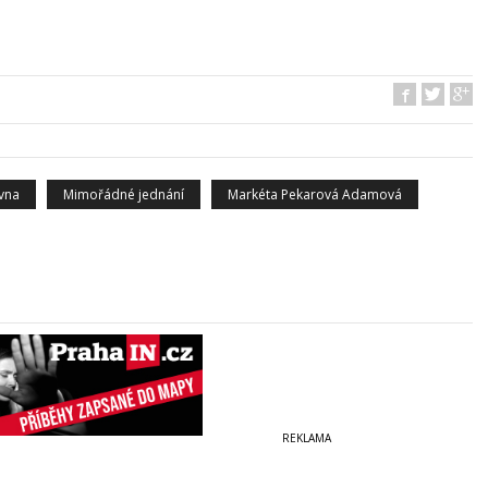
vna
Mimořádné jednání
Markéta Pekarová Adamová