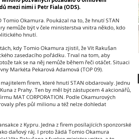
ů mezi nimi i Petr Fiala (ODS).
PD Tomio Okamura. Poukázal na to, že hnutí STAN
ry nemůže být v čele ministerstva vnitra někdo, kdo
litického hnutí.
tách, kdy Tomio Okamura zjistil, že Vít Rakušan
ckého zasedacího pořádku. Trval na tom, aby
rotože tak se na něj nemůže během řeči otáčet. Situaci
vny Markéta Pekarová Adamová (TOP 09).
 majitelem firem, které hnutí STAN obdarovaly. Jednu
 Kuna z Prahy. Ten by měl být zástupcem 4 akcionářů,
il i firmu MAT CORPORATION. Podle Okamurových
rovaly přes půl milionu a též nelze dohledat
nsakce z Kypru. Jedna z firem posílajících sponzorské
 jako daňový ráj. I proto žádá Tomio Okamura
al Víta Rakušana z funkce ministra vnitra, a to