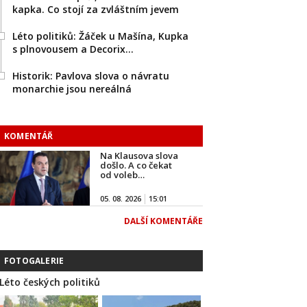
kapka. Co stojí za zvláštním jevem
Léto politiků: Žáček u Mašína, Kupka
s plnovousem a Decorix…
Historik: Pavlova slova o návratu
monarchie jsou nereálná
KOMENTÁŘ
Na Klausova slova
došlo. A co čekat
od voleb…
05. 08. 2026
15:01
DALŠÍ KOMENTÁŘE
FOTOGALERIE
Léto českých politiků