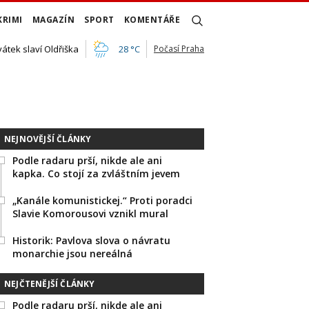
KRIMI
MAGAZÍN
SPORT
KOMENTÁŘE
vátek slaví Oldřiška
28 °C
Počasí Praha
NEJNOVĚJŠÍ ČLÁNKY
Podle radaru prší, nikde ale ani
kapka. Co stojí za zvláštním jevem
„Kanále komunistickej.“ Proti poradci
Slavie Komorousovi vznikl mural
Historik: Pavlova slova o návratu
monarchie jsou nereálná
NEJČTENĚJŠÍ ČLÁNKY
Podle radaru prší, nikde ale ani