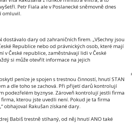
 vyšetří. Petr Fiala ale v Poslanecké sněmovně dnes
í omluvil.
N dostávalo dary od zahraničních firem. „Všechny jsou
eské Republice nebo od právnických osob, které mají
aní v České republice, zaměstnávají lidi v České
aždý si může otevřít informace na jejich
skytl peníze je spojen s trestnou činností, hnutí STAN
m a dle toho se zachová. Při přijetí darů kontrolují
m podezřelém byznyse. Zároveň kontrolují jestli firma
firma, kterou jste uvedli není. Pokud je ta firma
e,“ obhajoval Rakušan získané dary.
drej Babiš trestně stíhaný, od něj hnutí ANO také