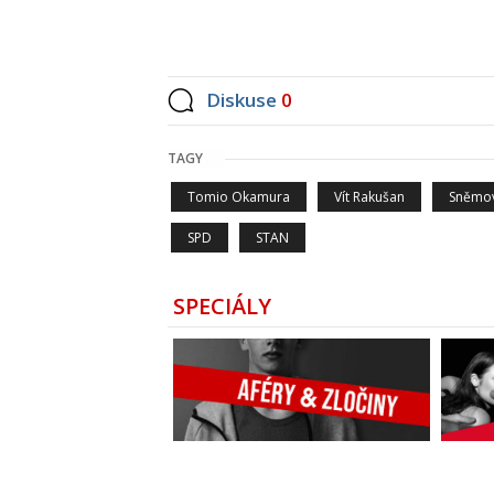
Diskuse
0
TAGY
Tomio Okamura
Vít Rakušan
Sněmo
SPD
STAN
SPECIÁLY