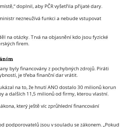
místě,“ doplnil, aby PČR vyšetřila přijaté dary.
 ministr nezneužívá funkci a nebude vstupovat
 na otázky. Trvá na objasnění kdo jsou fyzické
erských firem.
váním
rany byly financovány z pochybných zdrojů. Piráti
bností, je třeba finanční dar vrátit.
ukázal na to, že hnutí ANO dostalo 30 milionů korun
 a dalších 11,5 milionů od firmy, kterou vlastní.
ákona, který ještě víc zprůhlední financování
y od podporovatelů jsou v souladu se zákonem. „Pokud