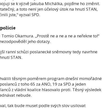
pojuji se k výzvě Jakuba Michálka, pojďme ho změnit.
atečný, a toto není jen účelový útok na hnutí STAN,
nili jste,“ vyzval SPD.
policie
l Tomio Okamura. „Prostě ne a ne a ne a neřekne to!“
 nezodpověděl jeho dotazy.
řejší ranní schůzi poslanecké sněmovny tedy navrhne
 hnutí STAN.
schválili těsným poměrem program dnešní mimořádné
 poslanců z toho 65 za ANO, 19 za SPD a jeden
anců z vládní koalice hlasovalo proti. Těsný výsledek
jednávat nebude.
al, tak bude muset podle svých slov usilovat