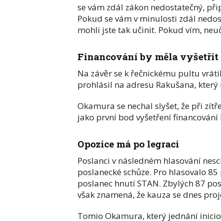
se vám zdál zákon nedostatečný, při
Pokud se vám v minulosti zdál nedost
mohli jste tak učinit. Pokud vím, neuči
Financování by měla vyšetřit 
Na závěr se k řečnickému pultu vráti
prohlásil na adresu Rakušana, který
Okamura se nechal slyšet, že při zít
jako první bod vyšetření financování
Opozice má po legraci
Poslanci v následném hlasování ne
poslanecké schůze. Pro hlasovalo 85
poslanec hnutí STAN. Zbylých 87 posl
však znamená, že kauza se dnes pro
Tomio Okamura, který jednání iniciov