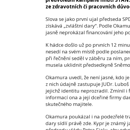
ze zdravotních či pracovních důvod
Slova se jako první ujal předseda S
získává „zvláštní dary“. Podle Okamu
jasně neprokázal financování jeho po
K hádce došlo už po prvních 12 minu
nesedí na svém místě podle poslane
při řečnění seděl v záběru za ním, p
musela uklidnit předsedkyně Sněmo
Okamura uvedl, že není jasné, kdo je
z nich údajně zastupuje JUDr. Luboš
jejichž identitu neprozradil. Zmín
informací ona a její dceřiné firmy da
skutečného majitele.
Okamura poukázal i na podezřelé tra
dary sídlí právě zde. Kypr je známý
předsedu vlády Petra Fialu, aby odvol