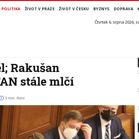
POLITIKA
ŽIVOT V PRAZE
ŽIVOT V ČESKU
BYZNYS
DOPRAVA
Čtvrtek 6. srpna 2026, s
l; Rakušan
AN stále mlčí
5 min. čtení