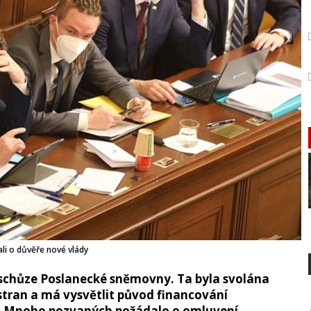
ali o důvěře nové vlády
schůze Poslanecké sněmovny. Ta byla svolána
stran a má vysvětlit původ financování
. Mnoho pozvaných požádalo o omluvení