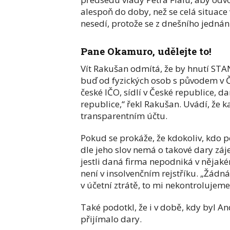
alespoň do doby, než se celá situace
nesedí, protože se z dnešního jednán
Pane Okamuro, udělejte to!
Vít Rakušan odmítá, že by hnutí STA
buď od fyzických osob s původem v Č
české IČO, sídlí v České republice, d
republice,“ řekl Rakušan. Uvádí, že k
transparentním účtu.
Pokud se prokáže, že kdokoliv, kdo po
dle jeho slov nemá o takové dary záje
jestli daná firma nepodniká v nějaké
není v insolvenčním rejstříku. „Žádná 
v účetní ztrátě, to mi nekontrolujem
Také podotkl, že i v době, kdy byl An
přijímalo dary.