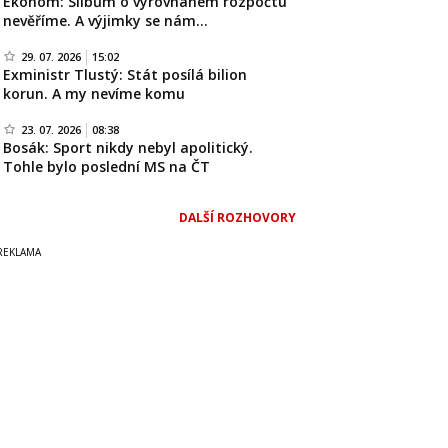
Ekonom: Slibům o vyrovnaném rozpočtu
nevěříme. A výjimky se nám…
29. 07. 2026
15:02
Exministr Tlustý: Stát posílá bilion
korun. A my nevíme komu
23. 07. 2026
08:38
Bosák: Sport nikdy nebyl apolitický.
Tohle bylo poslední MS na ČT
DALŠÍ ROZHOVORY