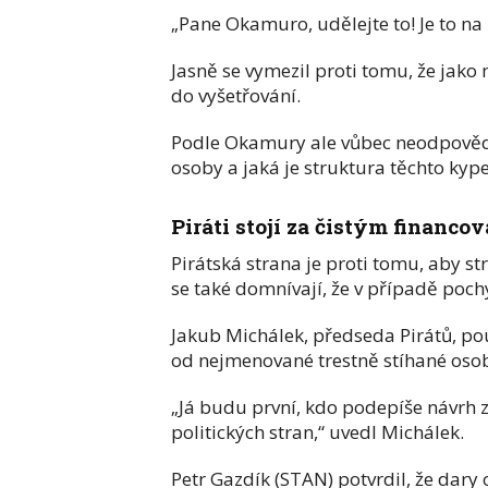
„Pane Okamuro, udělejte to! Je to na 
Jasně se vymezil proti tomu, že jako
do vyšetřování.
Podle Okamury ale vůbec neodpověděl
osoby a jaká je struktura těchto kyp
Piráti stojí za čistým financo
Pirátská strana je proti tomu, aby st
se také domnívají, že v případě pochy
Jakub Michálek, předseda Pirátů, po
od nejmenované trestně stíhané osoby
„Já budu první, kdo podepíše návrh z
politických stran,“ uvedl Michálek.
Petr Gazdík (STAN) potvrdil, že dar