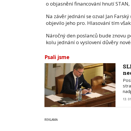
o objasnění financování hnutí STAN, 
Na závěr jednání se ozval Jan Farský
objevilo jeho pro. Hlasování tím vš
Náročný den poslanců bude znovu po
kolu jednání o vyslovení důvěry no
Psali jsme
SL
ne
Posl
str
nad
13. 0