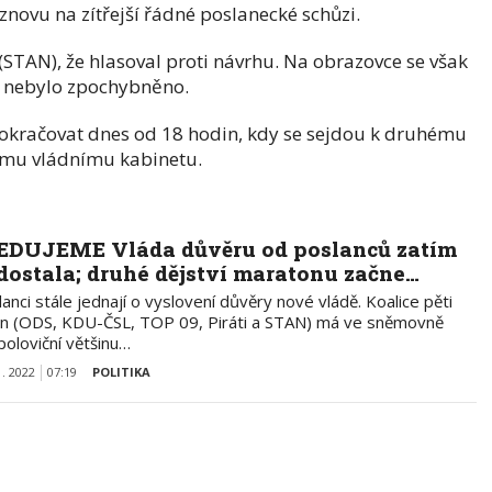
znovu na zítřejší řádné poslanecké schůzi.
 (STAN), že hlasoval proti návrhu. Na obrazovce se však
ak nebylo zpochybněno.
kračovat dnes od 18 hodin, kdy se sejdou k druhému
vému vládnímu kabinetu.
EDUJEME Vláda důvěru od poslanců zatím
dostala; druhé dějství maratonu začne…
anci stále jednají o vyslovení důvěry nové vládě. Koalice pěti
an (ODS, KDU-ČSL, TOP 09, Piráti a STAN) má ve sněmovně
poloviční většinu…
1. 2022
07:19
POLITIKA