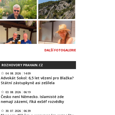
DALŠÍ FOTOGALERIE
ROZHOVORY PRAHAIN.CZ
04. 08. 2026
14:09
Advokát Sokol: 6,5 let vězení pro Blažka?
Státní zástupkyně asi zešílela
03. 08. 2026
06:19
Česko není Německo. Islamisté zde
nemají zázemí, říká exšéf rozvědky
30. 07. 2026
06:39