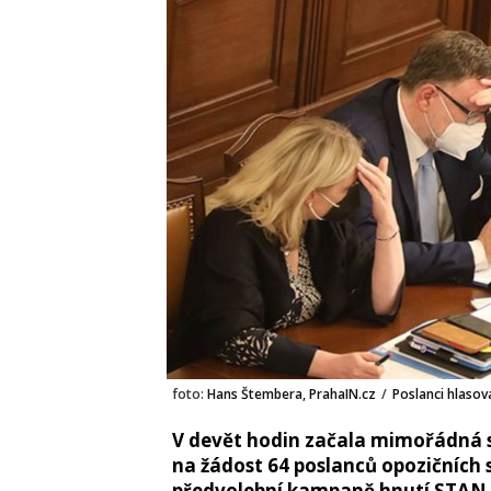
foto:
Hans Štembera, PrahaIN.cz
/
Poslanci hlasov
V devět hodin začala mimořádná 
na žádost 64 poslanců opozičních 
předvolební kampaně hnutí STAN