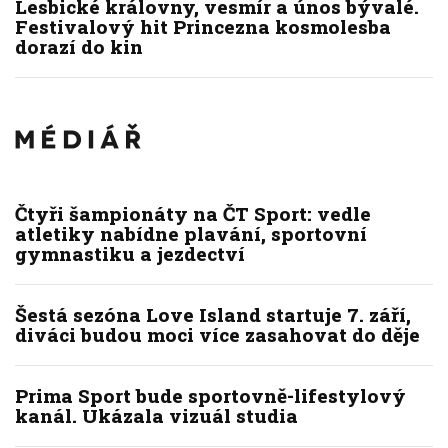
Lesbické královny, vesmír a únos bývalé.
Festivalový hit Princezna kosmolesba
dorazí do kin
Čtyři šampionáty na ČT Sport: vedle
atletiky nabídne plavání, sportovní
gymnastiku a jezdectví
Šestá sezóna Love Island startuje 7. září,
diváci budou moci více zasahovat do děje
Prima Sport bude sportovně-lifestylový
kanál. Ukázala vizuál studia