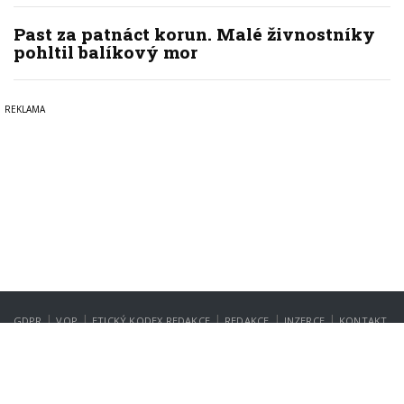
Past za patnáct korun. Malé živnostníky
pohltil balíkový mor
|
|
|
|
|
GDPR
VOP
ETICKÝ KODEX REDAKCE
REDAKCE
INZERCE
KONTAKT
NASTAVENÍ SOUKROMÍ
Copyright © 2022-2026
PrahaIN.cz