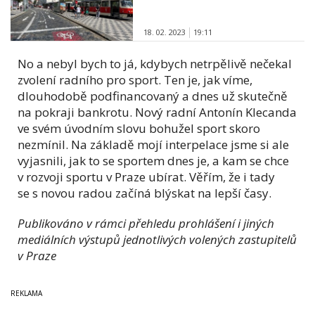
18. 02. 2023
19:11
No a nebyl bych to já, kdybych netrpělivě nečekal
zvolení radního pro sport. Ten je, jak víme,
dlouhodobě podfinancovaný a dnes už skutečně
na pokraji bankrotu. Nový radní Antonín Klecanda
ve svém úvodním slovu bohužel sport skoro
nezmínil. Na základě mojí interpelace jsme si ale
vyjasnili, jak to se sportem dnes je, a kam se chce
v rozvoji sportu v Praze ubírat. Věřím, že i tady
se s novou radou začíná blýskat na lepší časy.
Publikováno v rámci přehledu prohlášení i jiných
mediálních výstupů jednotlivých volených zastupitelů
v Praze