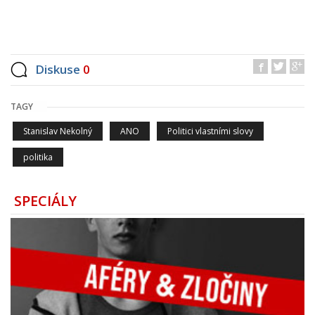
Diskuse
0
TAGY
Stanislav Nekolný
ANO
Politici vlastními slovy
politika
SPECIÁLY