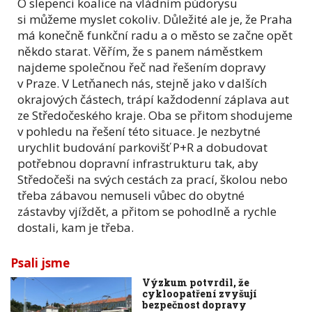
O slepenci koalice na vládním půdorysu
si můžeme myslet cokoliv. Důležité ale je, že Praha
má konečně funkční radu a o město se začne opět
někdo starat. Věřím, že s panem náměstkem
najdeme společnou řeč nad řešením dopravy
v Praze. V Letňanech nás, stejně jako v dalších
okrajových částech, trápí každodenní záplava aut
ze Středočeského kraje. Oba se přitom shodujeme
v pohledu na řešení této situace. Je nezbytné
urychlit budování parkovišť P+R a dobudovat
potřebnou dopravní infrastrukturu tak, aby
Středočeši na svých cestách za prací, školou nebo
třeba zábavou nemuseli vůbec do obytné
zástavby vjíždět, a přitom se pohodlně a rychle
dostali, kam je třeba.
Psali jsme
Výzkum potvrdil, že
cykloopatření zvyšují
bezpečnost dopravy