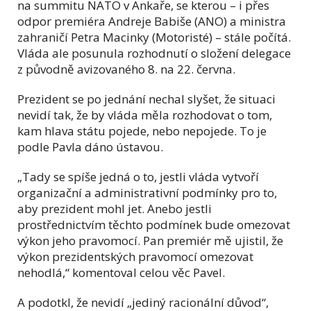
na summitu NATO v Ankaře, se kterou – i přes
odpor premiéra Andreje Babiše (ANO) a ministra
zahraničí Petra Macinky (Motoristé) – stále počítá.
Vláda ale posunula rozhodnutí o složení delegace
z původně avizovaného 8. na 22. června.
Prezident se po jednání nechal slyšet, že situaci
nevidí tak, že by vláda měla rozhodovat o tom,
kam hlava státu pojede, nebo nepojede. To je
podle Pavla dáno ústavou.
„Tady se spíše jedná o to, jestli vláda vytvoří
organizační a administrativní podmínky pro to,
aby prezident mohl jet. Anebo jestli
prostřednictvím těchto podmínek bude omezovat
výkon jeho pravomocí. Pan premiér mě ujistil, že
výkon prezidentských pravomocí omezovat
nehodlá,“ komentoval celou věc Pavel.
A podotkl, že nevidí „jediný racionální důvod“,