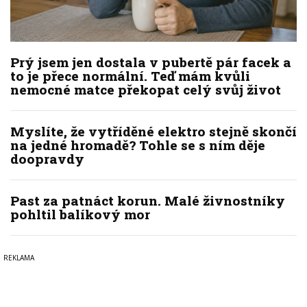
Prý jsem jen dostala v pubertě pár facek a
to je přece normální. Teď mám kvůli
nemocné matce překopat celý svůj život
Myslíte, že vytříděné elektro stejně skončí
na jedné hromadě? Tohle se s ním děje
doopravdy
Past za patnáct korun. Malé živnostníky
pohltil balíkový mor