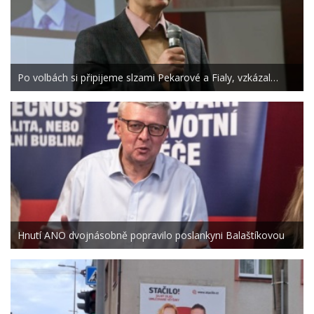
Po volbách si připijeme slzami Pekarové a Fialy, vzkázal…
Hnutí ANO dvojnásobně popravilo poslankyni Balaštíkovou