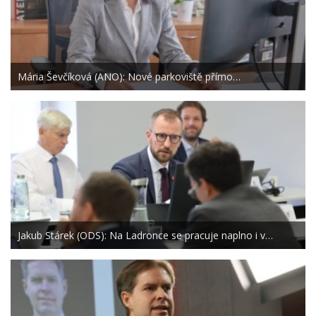
Mária Ševčíková (ANO): Nové parkoviště přímo…
Jakub Stárek (ODS): Na Ladronce se pracuje naplno i v…