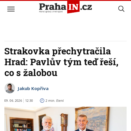
Strakovka přechytračila
Hrad: Pavlův tým teď řeší,
co s žalobou
Jakub Kopřiva
09. 06. 2026
12:30
2 min. čtení