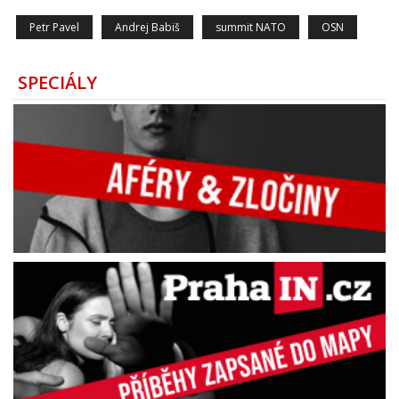
Petr Pavel
Andrej Babiš
summit NATO
OSN
SPECIÁLY