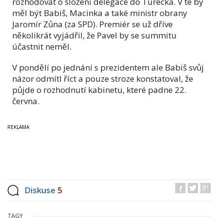
rozhodovat o složení delegace do Turecka. V té by
měl být Babiš, Macinka a také ministr obrany
Jaromír Zůna (za SPD). Premiér se už dříve
několikrát vyjádřil, že Pavel by se summitu
účastnit neměl.
V pondělí po jednání s prezidentem ale Babiš svůj
názor odmítl říct a pouze stroze konstatoval, že
půjde o rozhodnutí kabinetu, které padne 22.
června.
Diskuse
5
TAGY