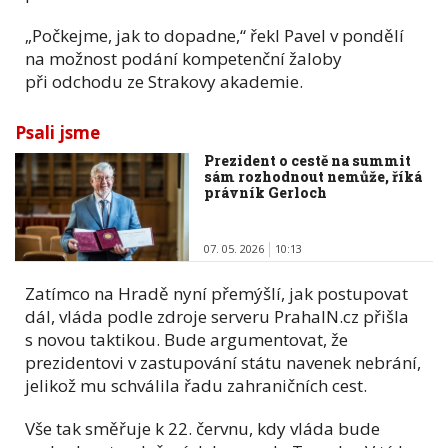
„Počkejme, jak to dopadne,“ řekl Pavel v pondělí
na možnost podání kompetenční žaloby
při odchodu ze Strakovy akademie.
Psali jsme
Prezident o cestě na summit
sám rozhodnout nemůže, říká
právník Gerloch
07. 05. 2026
10:13
Zatímco na Hradě nyní přemýšlí, jak postupovat
dál, vláda podle zdroje serveru PrahaIN.cz přišla
s novou taktikou. Bude argumentovat, že
prezidentovi v zastupování státu navenek nebrání,
jelikož mu schválila řadu zahraničních cest.
Vše tak směřuje k 22. červnu, kdy vláda bude