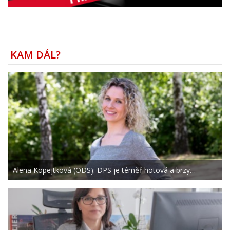
KAM DÁL?
Alena Kopejtková (ODS): DPS je téměř hotová a brzy…