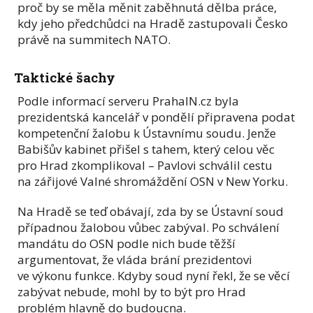
proč by se měla měnit zaběhnutá dělba práce,
kdy jeho předchůdci na Hradě zastupovali Česko
právě na summitech NATO.
Taktické šachy
Podle informací serveru PrahaIN.cz byla
prezidentská kancelář v pondělí připravena podat
kompetenční žalobu k Ústavnímu soudu. Jenže
Babišův kabinet přišel s tahem, který celou věc
pro Hrad zkomplikoval – Pavlovi schválil cestu
na zářijové Valné shromáždění OSN v New Yorku.
Na Hradě se teď obávají, zda by se Ústavní soud
případnou žalobou vůbec zabýval. Po schválení
mandátu do OSN podle nich bude těžší
argumentovat, že vláda brání prezidentovi
ve výkonu funkce. Kdyby soud nyní řekl, že se věcí
zabývat
nebude
, mohl by to být pro Hrad
problém hlavně do budoucna.