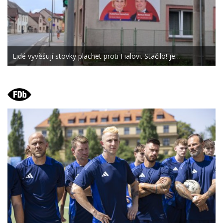
Lidé vyvěšují stovky plachet proti Fialovi. Stačilo! je…