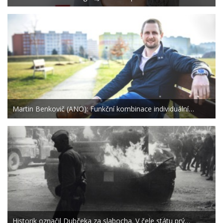
Martin Benkovič (ANO): Funkční kombinace individuální…
Historik označil Dubčeka za slabocha. V čele státu prý…