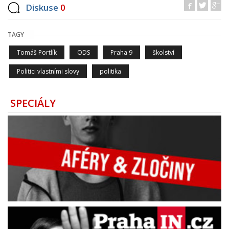
Diskuse
0
TAGY
Tomáš Portlík
ODS
Praha 9
školství
Politici vlastními slovy
politika
SPECIÁLY