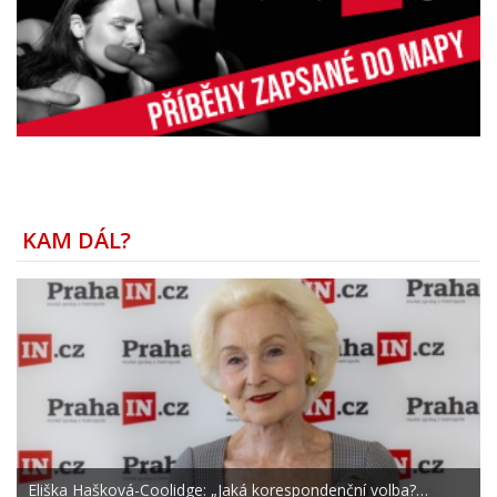
KAM DÁL?
Eliška Hašková-Coolidge: „Jaká korespondenční volba?…