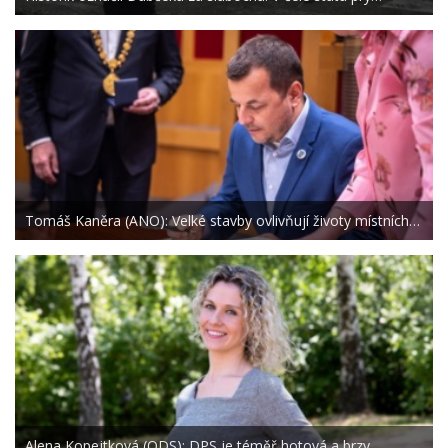
Tomáš Kaněra (ANO): Velké stavby ovlivňují životy místních…
Alena Kopejtková (ODS): DPS je téměř hotová a brzy…