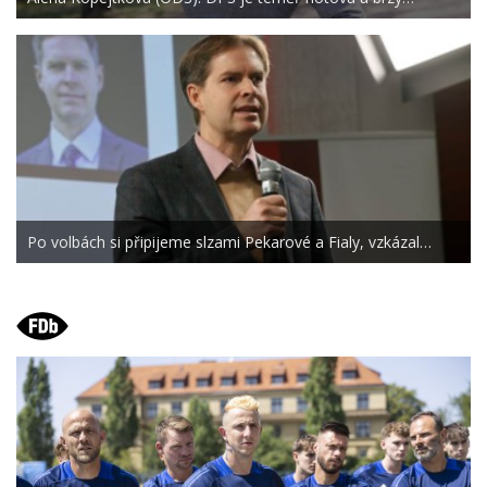
Po volbách si připijeme slzami Pekarové a Fialy, vzkázal…