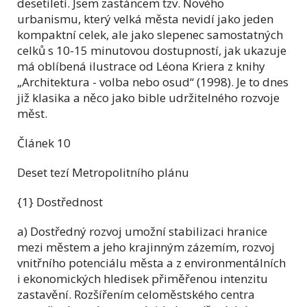
desetiletí. Jsem zastáncem tzv. Nového
urbanismu, který velká města nevidí jako jeden
kompaktní celek, ale jako slepenec samostatných
celků s 10-15 minutovou dostupností, jak ukazuje
má oblíbená ilustrace od Léona Kriera z knihy
„Architektura - volba nebo osud“ (1998). Je to dnes
již klasika a něco jako bible udržitelného rozvoje
měst.
Článek 10
Deset tezí Metropolitního plánu
{1} Dostřednost
a) Dostředný rozvoj umožní stabilizaci hranice
mezi městem a jeho krajinným zázemím, rozvoj
vnitřního potenciálu města a z environmentálních
i ekonomických hledisek přiměřenou intenzitu
zastavění. Rozšířením celoměstského centra