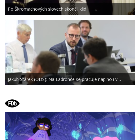
Po Škromachových slovech skončil klid
Jakub Stárek (ODS): Na Ladronce se pracuje naplno i v…