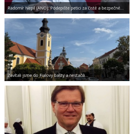
Radomír Nepil (ANO): Podepište petici za čisté a bezpečné…
Zavítali jsme do Fialovy bašty a nestačili…