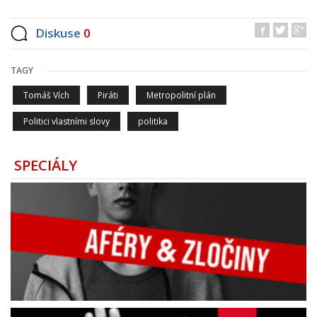
Diskuse
0
TAGY
Tomáš Vích
Piráti
Metropolitní plán
Politici vlastními slovy
politika
SPECIÁLY