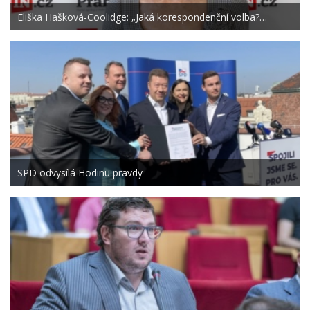
Eliška Hašková-Coolidge: „Jaká korespondenční volba?…
SPD odvysílá Hodinu pravdy