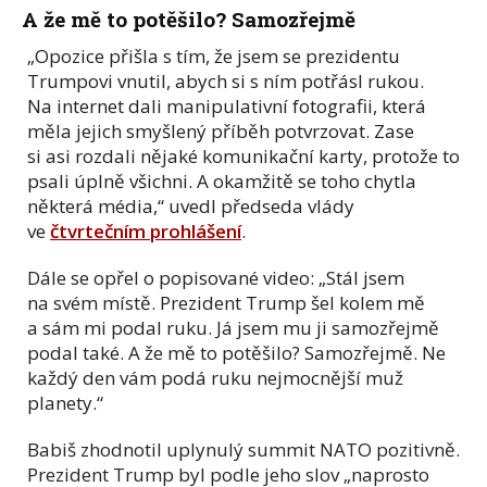
A že mě to potěšilo? Samozřejmě
„Opozice přišla s tím, že jsem se prezidentu
Trumpovi vnutil, abych si s ním potřásl rukou.
Na internet dali manipulativní fotografii, která
měla jejich smyšlený příběh potvrzovat. Zase
si asi rozdali nějaké komunikační karty, protože to
psali úplně všichni. A okamžitě se toho chytla
některá média,“ uvedl předseda vlády
ve
čtvrtečním prohlášení
.
Dále se opřel o popisované video: „Stál jsem
na svém místě. Prezident Trump šel kolem mě
a sám mi podal ruku. Já jsem mu ji samozřejmě
podal také. A že mě to potěšilo? Samozřejmě. Ne
každý den vám podá ruku nejmocnější muž
planety.“
Babiš zhodnotil uplynulý summit NATO pozitivně.
Prezident Trump byl podle jeho slov „naprosto