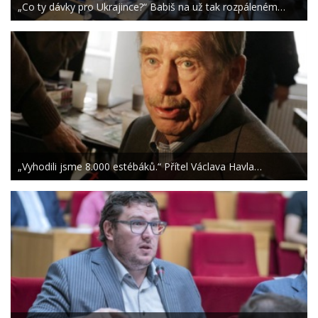
„Co ty dávky pro Ukrajince?“ Babiš na už tak rozpáleném…
„Vyhodili jsme 8.000 estébáků.“ Přítel Václava Havla…