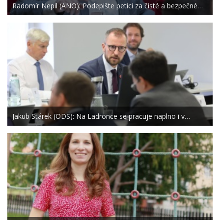
Radomír Nepil (ANO): Podepište petici za čisté a bezpečné…
Jakub Stárek (ODS): Na Ladronce se pracuje naplno i v…