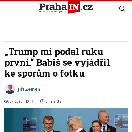
„Trump mi podal ruku
první.“ Babiš se vyjádřil
ke sporům o fotku
Jiří Zemen
09. 07. 2026
10:49
3 min. čtení