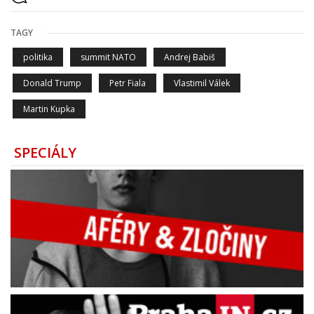
TAGY
politika
summit NATO
Andrej Babiš
Donald Trump
Petr Fiala
Vlastimil Válek
Martin Kupka
SPECIÁLY