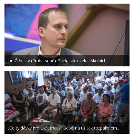
Jan Čižinský (Praha sobě): Sbírka aktovek a školních…
„Co ty dávky pro Ukrajince?“ Babiš na už tak rozpáleném…