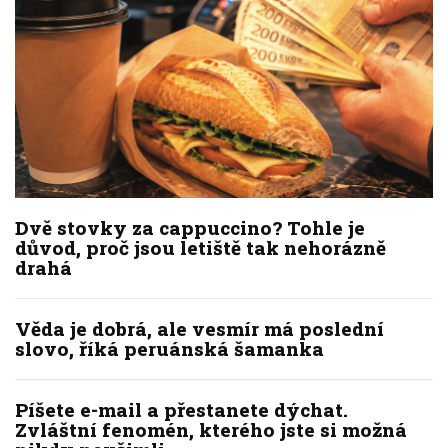
Dvě stovky za cappuccino? Tohle je
důvod, proč jsou letiště tak nehorázně
drahá
Věda je dobrá, ale vesmír má poslední
slovo, říká peruánská šamanka
Píšete e-mail a přestanete dýchat.
Zvláštní fenomén, kterého jste si možná