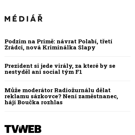
Podzim na Primě: návrat Polabí, třetí
Zrádci, nová Kriminálka Slapy
Prezident si jede virály, za které by se
nestyděl ani social tým F1
Může moderátor Radiožurnálu dělat
reklamu sázkovce? Není zaměstnanec,
hájí Boučka rozhlas