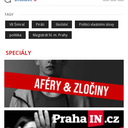
TAGY
Vít Šimral
Piráti
školství
Politici vlastními slovy
politika
Magistrát hl. m. Prahy
SPECIÁLY