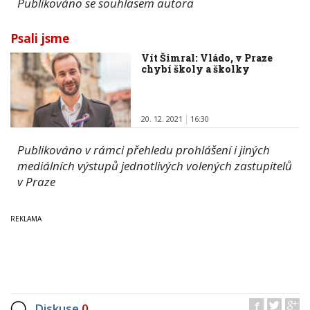
Publikováno se souhlasem autora
Psali jsme
Vít Šimral: Vládo, v Praze
chybí školy a školky
20. 12. 2021
16:30
Publikováno v rámci přehledu prohlášení i jiných
mediálních výstupů jednotlivých volených zastupitelů
v Praze
Diskuse
0