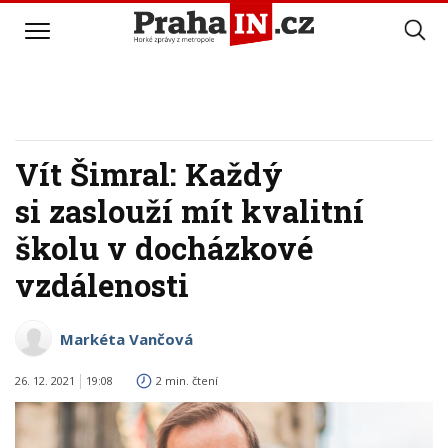
Vít Šimral: Každý
si zaslouží mít kvalitní
školu v docházkové
vzdálenosti
Markéta Vančová
26. 12. 2021
19:08
2 min. čtení