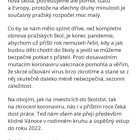
nová škola, potřebujeme ale pomoc státu
a Evropy, protože na všechny dluhy minulosti je
současný pražský rozpočet moc malý.
Co by se nám mělo splnit dříve, než kompletní
obnova pražských škol, je konec pandemie,
abychom už příští rok nemuseli řešit, kdy a jak
budou děti chodit do školy a jestli se můžeme
bezpečné potkat s přáteli. Proti dosavadním
mutacím koronaviru vakcinace pomohla a věřím,
že skrze očkování virus brzo zkrotíme a stane se z
něj skutečně daleko méně nebezpečná, sezonní
záležitost.
Na obojím, jak na investicích do školství, tak
na zkrocení koronaviru, nás i v příštím roce čeká
dost práce. Teď nám všem ale přeji především
klidné Vánoce v rodinném kruhu a úspěšný vstup
do roku 2022.