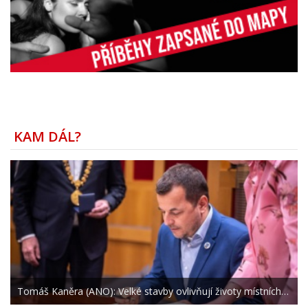
KAM DÁL?
Tomáš Kaněra (ANO): Velké stavby ovlivňují životy místních…