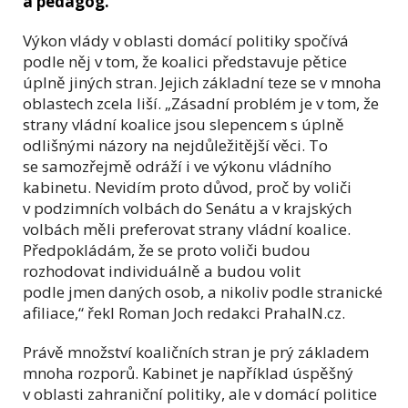
a pedagog.
Výkon vlády v oblasti domácí politiky spočívá
podle něj v tom, že koalici představuje pětice
úplně jiných stran. Jejich základní teze se v mnoha
oblastech zcela liší. „Zásadní problém je v tom, že
strany vládní koalice jsou slepencem s úplně
odlišnými názory na nejdůležitější věci. To
se samozřejmě odráží i ve výkonu vládního
kabinetu. Nevidím proto důvod, proč by voliči
v podzimních volbách do Senátu a v krajských
volbách měli preferovat strany vládní koalice.
Předpokládám, že se proto voliči budou
rozhodovat individuálně a budou volit
podle jmen daných osob, a nikoliv podle stranické
afiliace,
“
řekl Roman Joch redakci PrahaIN.cz.
Právě množství koaličních stran je prý základem
mnoha rozporů. Kabinet je například úspěšný
v oblasti zahraniční politiky, ale v domácí politice