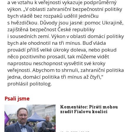
a ve vztahu k veřejnosti vykazuje podprůměrný
výkon. „V oblasti zahraniční bezpečnostní politiky
bych vládě bez rozpaků udělil jedničku
s hvězdičkou. Důvody jsou jasné: pomoc Ukrajině,
zajištěná bezpečnost České republiky
i sousedních zemí. Výkon v oblasti domácí politiky
bych ale ohodnotil na tři mínus. Buď vláda
provádí příliš velké úkroky doleva, nebo pokud
něco pozitivního prosadí, tak můžeme vidět
naprostou neschopnost vysvětlit své kroky
veřejnosti. Abychom to shrnuli, zahraniční politika
jedna, domácí politika tři mínus až čtyři,“
prohlásil politolog.
Psali jsme
Komentátor: Piráti mohou
zradit Fialovu koalici