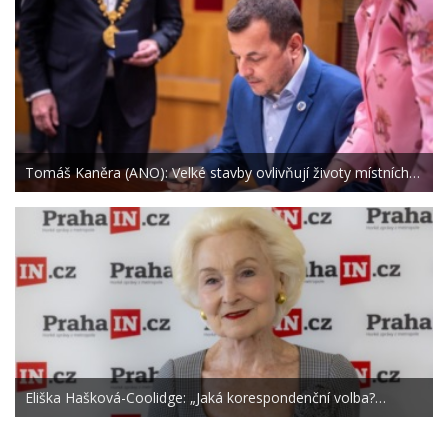
Tomáš Kaněra (ANO): Velké stavby ovlivňují životy místních…
Eliška Hašková-Coolidge: „Jaká korespondenční volba?…