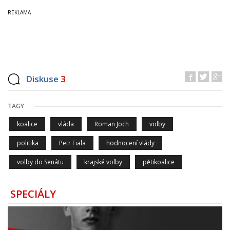
Diskuse
3
TAGY
koalice
vláda
Roman Joch
volby
politika
Petr Fiala
hodnocení vlády
volby do Senátu
krajské volby
pětikoalice
SPECIÁLY