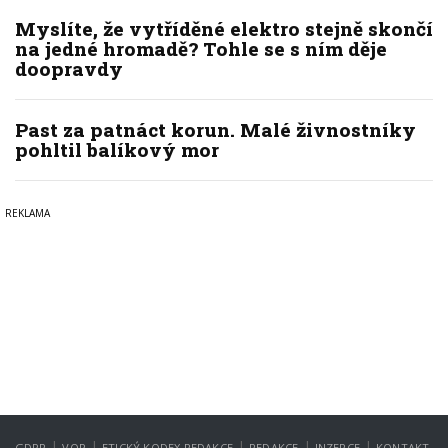
Myslíte, že vytříděné elektro stejně skončí
na jedné hromadě? Tohle se s ním děje
doopravdy
Past za patnáct korun. Malé živnostníky
pohltil balíkový mor
|
|
|
|
|
GDPR
VOP
ETICKÝ KODEX REDAKCE
REDAKCE
INZERCE
KONTAKT