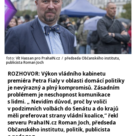
foto:
Vít Hassan pro PrahaIN.cz
/
předseda Občanského institutu,
publicista Roman Joch
ROZHOVOR: Výkon vládního kabinetu
premiéra Petra Fialy v oblasti domácí politiky
je nevýrazný a plný kompromisů. Zásadním
problémem je neschopnost komunikace
s lidmi. „ Nevidím důvod, proč by voliči
v podzimních volbách do Senátu a do krajů
měli preferovat strany vládní koalice,“ řekl
serveru PrahaIN.cz Roman Joch, předseda
Občanského institutu, politik, publicista