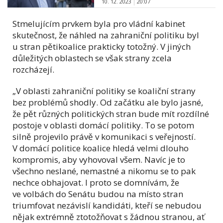
10. 12. 2023
20:07
Stmelujícím prvkem byla pro vládní kabinet
skutečnost, že náhled na zahraniční politiku byl
u stran pětikoalice prakticky totožný. V jiných
důležitých oblastech se však strany zcela
rozcházejí.
„
V oblasti zahraniční politiky se koaliční strany
bez problémů shodly. Od začátku ale bylo jasné,
že pět různých politických stran bude mít rozdílné
postoje v oblasti domácí politiky. To se potom
silně projevilo právě v komunikaci s veřejností.
V domácí politice koalice hledá velmi dlouho
kompromis, aby vyhovoval všem. Navíc je to
všechno neslané, nemastné a nikomu se to pak
nechce obhajovat. I proto se domnívám, že
ve volbách do Senátu budou na místo stran
triumfovat nezávislí kandidáti, kteří se nebudou
nějak extrémně ztotožňovat s žádnou stranou, ať