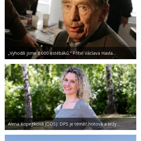
„Vyhodili jsme 8.000 estébáků.“ Přítel Václava Havla…
Alena Kopejtková (ODS): DPS je téměř hotová a brzy…