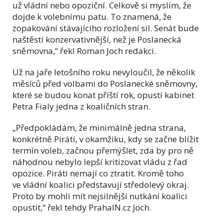
už vládní nebo opoziční. Celkově si myslím, že
dojde k volebnímu patu. To znamená, že
zopakování stávajícího rozložení sil. Senát bude
naštěstí konzervativnější, než je Poslanecká
sněmovna,“ řekl Roman Joch redakci.
Už na jaře letošního roku nevyloučil, že několik
měsíců před volbami do Poslanecké sněmovny,
které se budou konat příští rok, opustí kabinet
Petra Fialy jedna z koaličních stran.
„Předpokládám, že minimálně jedna strana,
konkrétně Piráti, v okamžiku, kdy se začne blížit
termín voleb, začnou přemýšlet, zda by pro ně
náhodnou nebylo lepší kritizovat vládu z řad
opozice. Piráti nemají co ztratit. Kromě toho
ve vládní koalici představují středolevý okraj.
Proto by mohli mít nejsilnější nutkání koalici
opustit,“ řekl tehdy PrahaIN.cz Joch.