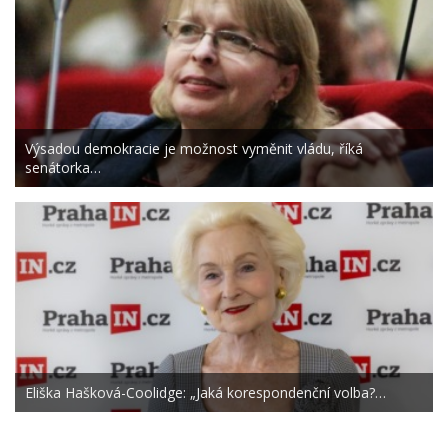
Výsadou demokracie je možnost vyměnit vládu, říká
senátorka…
Eliška Hašková-Coolidge: „Jaká korespondenční volba?…