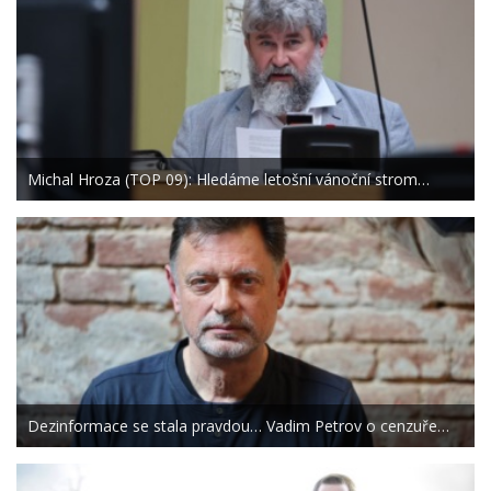
Michal Hroza (TOP 09): Hledáme letošní vánoční strom…
Dezinformace se stala pravdou… Vadim Petrov o cenzuře…