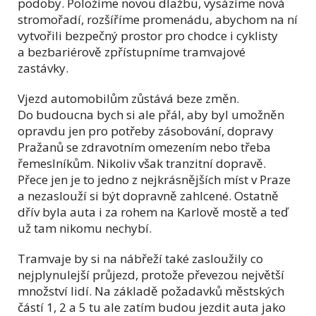
podoby. Položíme novou dlažbu, vysázíme nová
stromořadí, rozšíříme promenádu, abychom na ní
vytvořili bezpečný prostor pro chodce i cyklisty
a bezbariérově zpřístupníme tramvajové
zastávky.
Vjezd automobilům zůstává beze změn.
Do budoucna bych si ale přál, aby byl umožněn
opravdu jen pro potřeby zásobování, dopravy
Pražanů se zdravotním omezením nebo třeba
řemeslníkům. Nikoliv však tranzitní dopravě.
Přece jen je to jedno z nejkrásnějších míst v Praze
a nezaslouží si být dopravně zahlcené. Ostatně
dřív byla auta i za rohem na Karlově mostě a teď
už tam nikomu nechybí.
Tramvaje by si na nábřeží také zasloužily co
nejplynulejší průjezd, protože převezou největší
množství lidí. Na základě požadavků městských
částí 1, 2 a 5 tu ale zatím budou jezdit auta jako