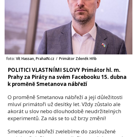
foto:
Vít Hassan, PrahaIN.cz
/
Primátor Zdeněk Hřib
POLITICI VLASTNÍMI SLOVY Primátor hl. m.
Prahy za Piráty na svém Facebooku 15. dubna
k proměně Smetanova nábřeží
O proměně Smetanova nábřeží a její důležitosti
mluví primátoři už desítky let. Vždy zůstalo ale
akorát u slov nebo dlouhodobě neudržitelných
experimentů. Za nás se to už brzy změní!
Smetanovo nábřeží zvelebíme do zasloužené