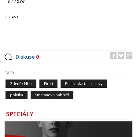
v Praze
Diskuse
0
TAGY
Zdeněk Hřib
Piráti
Politici vlastními slovy
politika
Smetanovo nábřeží
SPECIÁLY