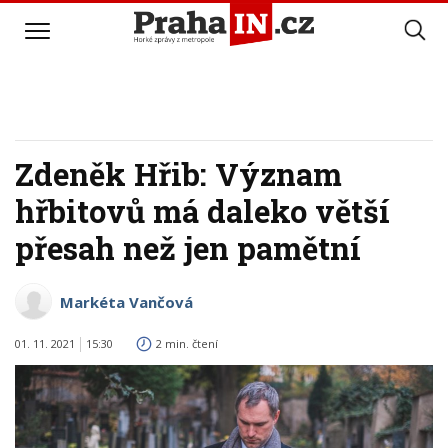
Zdeněk Hřib: Význam
hřbitovů má daleko větší
přesah než jen pamětní
Markéta Vančová
01. 11. 2021
15:30
2 min. čtení