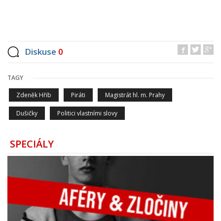
Diskuse
0
TAGY
Zdeněk Hřib
Piráti
Magistrát hl. m. Prahy
Dušičky
Politici vlastními slovy
SPECIÁLY