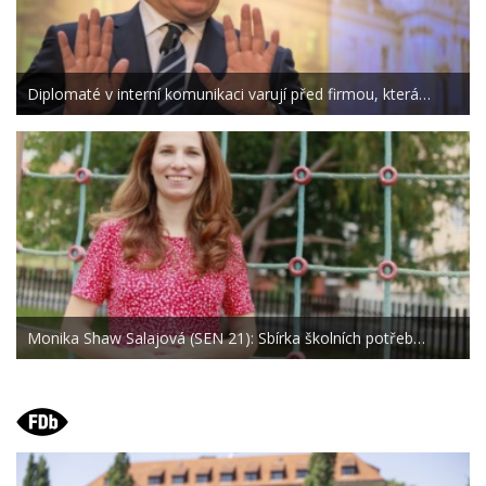
Diplomaté v interní komunikaci varují před firmou, která…
Monika Shaw Salajová (SEN 21): Sbírka školních potřeb…