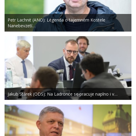
Petr Lachnit (ANO): Legenda o tajemném Kostele
Nanebevzetí…
Jakub Stárek (ODS): Na Ladronce se pracuje naplno i v…