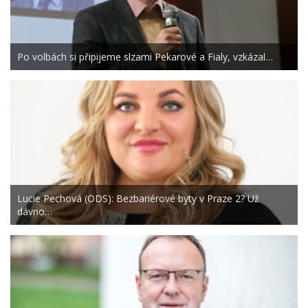
Po volbách si připijeme slzami Pekarové a Fialy, vzkázal…
Lucie Pechová (ODS): Bezbariérové byty v Praze 2? Už
dávno…