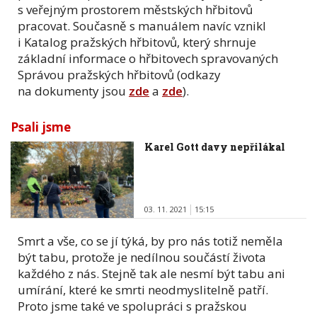
s veřejným prostorem městských hřbitovů
pracovat. Současně s manuálem navíc vznikl
i Katalog pražských hřbitovů, který shrnuje
základní informace o hřbitovech spravovaných
Správou pražských hřbitovů (odkazy
na dokumenty jsou
zde
a
zde
).
Psali jsme
Karel Gott davy nepřilákal
03. 11. 2021
15:15
Smrt a vše, co se jí týká, by pro nás totiž neměla
být tabu, protože je nedílnou součástí života
každého z nás. Stejně tak ale nesmí být tabu ani
umírání, které ke smrti neodmyslitelně patří.
Proto jsme také ve spolupráci s pražskou