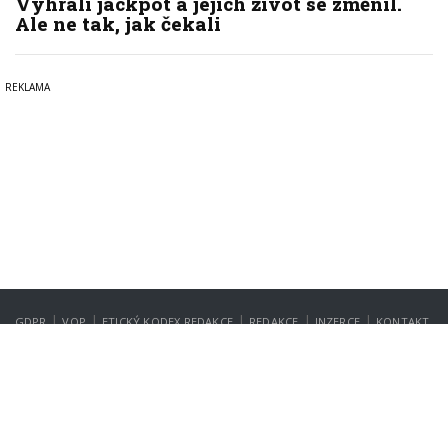
Vyhráli jackpot a jejich život se změnil.
Ale ne tak, jak čekali
|
|
|
|
|
GDPR
VOP
ETICKÝ KODEX REDAKCE
REDAKCE
INZERCE
KONTAKT
NASTAVENÍ SOUKROMÍ
Copyright © 2022-2026
PrahaIN.cz