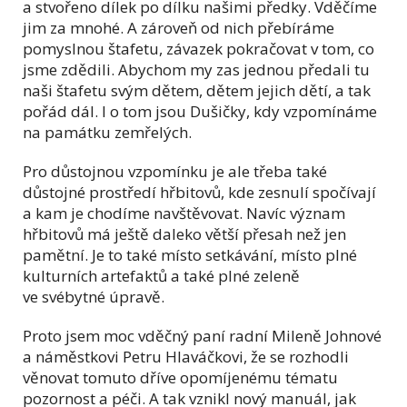
a stvořeno dílek po dílku našimi předky. Vděčíme
jim za mnohé. A zároveň od nich přebíráme
pomyslnou štafetu, závazek pokračovat v tom, co
jsme zdědili. Abychom my zas jednou předali tu
naši štafetu svým dětem, dětem jejich dětí, a tak
pořád dál. I o tom jsou Dušičky, kdy vzpomínáme
na památku zemřelých.
Pro důstojnou vzpomínku je ale třeba také
důstojné prostředí hřbitovů, kde zesnulí spočívají
a kam je chodíme navštěvovat. Navíc význam
hřbitovů má ještě daleko větší přesah než jen
pamětní. Je to také místo setkávání, místo plné
kulturních artefaktů a také plné zeleně
ve svébytné úpravě.
Proto jsem moc vděčný paní radní Mileně Johnové
a náměstkovi Petru Hlaváčkovi, že se rozhodli
věnovat tomuto dříve opomíjenému tématu
pozornost a péči. A tak vznikl nový manuál, jak