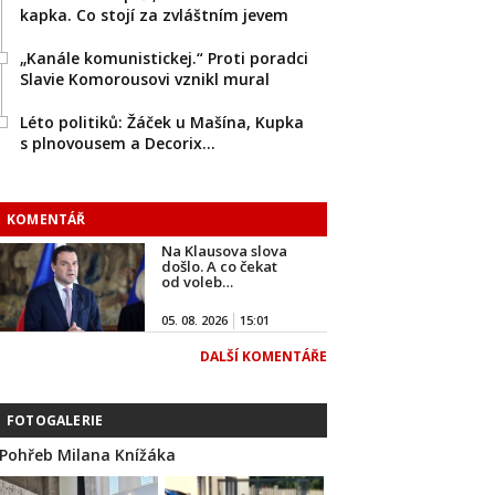
kapka. Co stojí za zvláštním jevem
„Kanále komunistickej.“ Proti poradci
Slavie Komorousovi vznikl mural
Léto politiků: Žáček u Mašína, Kupka
s plnovousem a Decorix…
KOMENTÁŘ
Na Klausova slova
došlo. A co čekat
od voleb…
05. 08. 2026
15:01
DALŠÍ KOMENTÁŘE
FOTOGALERIE
Pohřeb Milana Knížáka