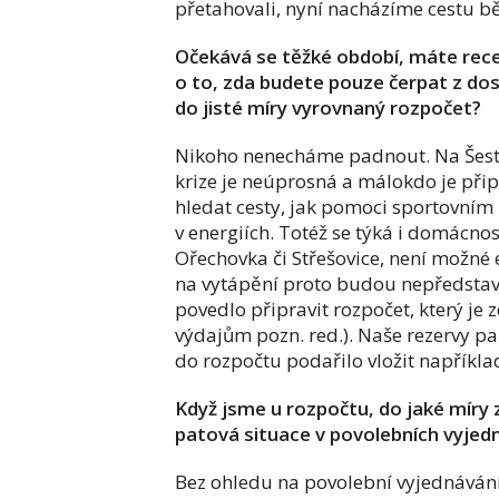
přetahovali, nyní nacházíme cestu 
Očekává se těžké období, máte recep
o to, zda budete pouze čerpat z dosa
do jisté míry vyrovnaný rozpočet?
Nikoho nenecháme padnout. Na Šestce
krize je neúprosná a málokdo je při
hledat cesty, jak pomoci sportovním 
v energiích. Totéž se týká i domácno
Ořechovka či Střešovice, není možné 
na vytápění proto budou nepředstavi
povedlo připravit rozpočet, který je
výdajům pozn. red.). Naše rezervy p
do rozpočtu podařilo vložit napříkl
Když jsme u rozpočtu, do jaké míry
patová situace v povolebních vyjed
Bez ohledu na povolební vyjednávání