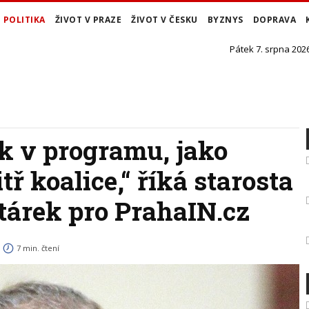
POLITIKA
ŽIVOT V PRAZE
ŽIVOT V ČESKU
BYZNYS
DOPRAVA
Pátek 7. srpna 2026
k v programu, jako
ř koalice,“ říká starosta
tárek pro PrahaIN.cz
7 min. čtení