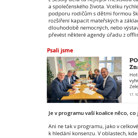
a společenského života. Vcelku rychle
podporu rodičům s dětmi formou ško
rozšíření kapacit mateřských a zákla
dlouhodobě nemocných, nebo výstavb
převést některé agendy úřadu z offlin
Psali jsme
PO
Zn
Hot
vyh
Zel
17. 1
Je v programu vaší koalice něco, co
Ani ne tak v programu, jako v celkové
k hledání konsenzu. V oblastech, kd