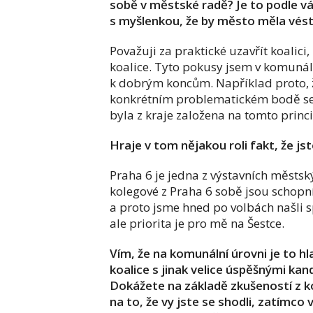
sobě v městské radě? Je to podle vá
s myšlenkou, že by město měla vést 
Považuji za praktické uzavřít koalici,
koalice. Tyto pokusy jsem v komunál
k dobrým koncům. Například proto, že
konkrétním problematickém bodě se mů
byla z kraje založena na tomto princ
Hraje v tom nějakou roli fakt, že jst
Praha 6 je jedna z výstavních městskýc
kolegové z Praha 6 sobě jsou schopní
a proto jsme hned po volbách našli s
ale priorita je pro mě na Šestce.
Vím, že na komunální úrovni je to hla
koalice s jinak velice úspěšnými ka
Dokážete na základě zkušeností z kom
na to, že vy jste se shodli, zatímco