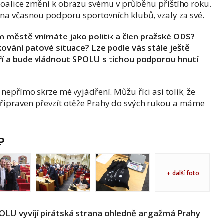
 koalice změní k obrazu svému v průběhu příštího roku.
 na včasnou podporu sportovních klubů, vzaly za své.
ím městě vnímáte jako politik a člen pražské ODS?
ování patové situace? Lze podle vás stále ještě
daří a bude vládnout SPOLU s tichou podporou hnutí
nepřímo skrze mé vyjádření. Můžu říci asi tolik, že
řipraven převzít otěže Prahy do svých rukou a máme
P
+ další foto
 SPOLU vyvíjí pirátská strana ohledně angažmá Prahy