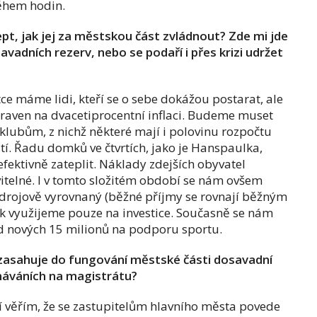
během hodin.
t, jak jej za městskou část zvládnout? Zde mi jde
vadních rezerv, nebo se podaří i přes krizi udržet
 máme lidi, kteří se o sebe dokážou postarat, ale
praven na dvacetiprocentní inflaci. Budeme muset
klubům, z nichž některé mají i polovinu rozpočtu
stí. Řadu domků ve čtvrtích, jako je Hanspaulka,
efektivně zateplit. Náklady zdejších obyvatel
telné. I v tomto složitém období se nám ovšem
 zdrojově vyrovnaný (běžné příjmy se rovnají běžným
ak využijeme pouze na investice. Současně se nám
ad nových 15 milionů na podporu sportu.
 zasahuje do fungování městské části dosavadní
náváních na magistrátu?
 věřím, že se zastupitelům hlavního města povede