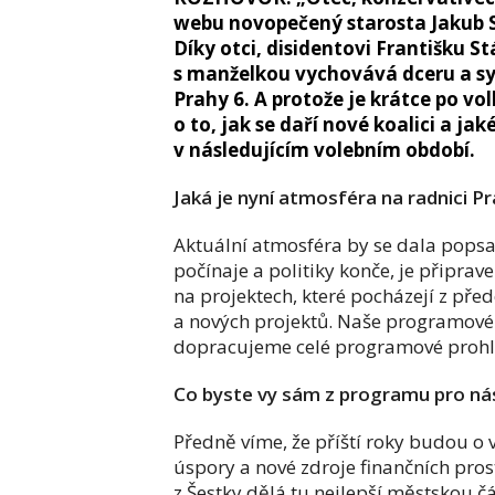
webu novopečený starosta Jakub S
Díky otci, disidentovi Františku St
s manželkou vychovává dceru a syn
Prahy 6. A protože je krátce po v
o to, jak se daří nové koalici a j
v následujícím volebním období.
Jaká je nyní atmosféra na radnici 
Aktuální atmosféra by se dala popsat
počínaje a politiky konče, je připrav
na projektech, které pocházejí z pře
a nových projektů. Naše programové 
dopracujeme celé programové prohlá
Co byste vy sám z programu pro násle
Předně víme, že příští roky budou o 
úspory a nové zdroje finančních pro
z Šestky dělá tu nejlepší městskou č