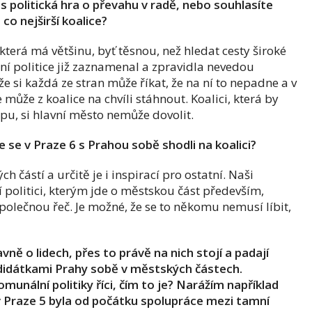
s politická hra o převahu v radě, nebo souhlasíte
co nejširší koalice?
 která má většinu, byť těsnou, než hledat cesty široké
ní politice již zaznamenal a zpravidla nevedou
 si každá ze stran může říkat, že na ní to nepadne a v
že z koalice na chvíli stáhnout. Koalici, která by
ipu, si hlavní město nemůže dovolit.
e se v Praze 6 s Prahou sobě shodli na koalici?
h částí a určitě je i inspirací pro ostatní. Naši
 politici, kterým jde o městskou část především,
polečnou řeč. Je možné, že se to někomu nemusí líbit,
vně o lidech, přes to právě na nich stojí a padají
ndidátkami Prahy sobě v městských částech.
unální politiky říci, čím to je? Narážím například
 v Praze 5 byla od počátku spolupráce mezi tamní