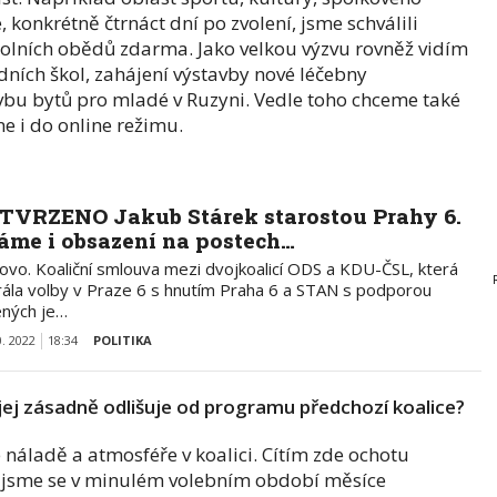
, konkrétně čtrnáct dní po zvolení, jsme schválili
lních obědů zdarma. Jako velkou výzvu rovněž vidím
dních škol, zahájení výstavby nové léčebny
u bytů pro mladé v Ruzyni. Vedle toho chceme také
e i do online režimu.
TVRZENO Jakub Stárek starostou Prahy 6.
áme i obsazení na postech…
ovo. Koaliční smlouva mezi dvojkoalicí ODS a KDU-ČSL, která
rála volby v Praze 6 s hnutím Praha 6 a STAN s podporou
ených je…
0. 2022
18:34
POLITIKA
 jej zásadně odlišuje od programu předchozí koalice?
 náladě a atmosféře v koalici. Cítím zde ochotu
e jsme se v minulém volebním období měsíce