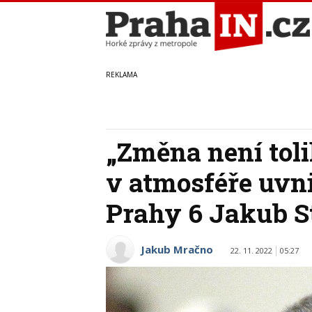
„Změna není toli
v atmosféře uvnit
Prahy 6 Jakub S
Jakub Mračno
22. 11. 2022
05:27