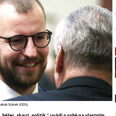
Jakub Stárek (ODS).
ěžec, skaut, politik,“ uvádí o sobě na vlastním