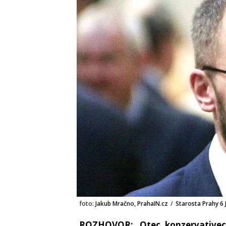
foto:
Jakub Mračno, PrahaIN.cz
/
Starosta Prahy 6 
ROZHOVOR: „Otec, konzervativec, b