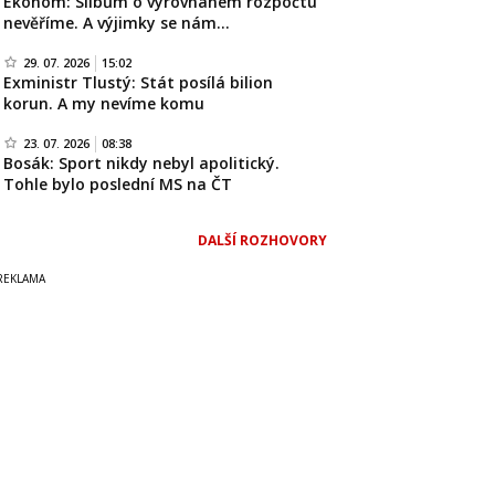
Ekonom: Slibům o vyrovnaném rozpočtu
nevěříme. A výjimky se nám…
29. 07. 2026
15:02
Exministr Tlustý: Stát posílá bilion
korun. A my nevíme komu
23. 07. 2026
08:38
Bosák: Sport nikdy nebyl apolitický.
Tohle bylo poslední MS na ČT
DALŠÍ ROZHOVORY