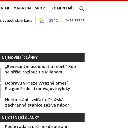
KRIMI
MAGAZÍN
SPORT
KOMENTÁŘE
, svátek slaví Lada
28 °C
Počasí Praha
NEJNOVĚJŠÍ ČLÁNKY
„Renesanční osobnost a rebel.“ Kdo
se přišel rozloučit s Milanem…
Dopravu v Praze výrazně omezí
Prague Pride i tramvajové výluky
Horko trápí i zvířata. Pražská
záchranná stanice zažívá nápor
NEJČTENĚJŠÍ ČLÁNKY
Podle radaru prší, nikde ale ani