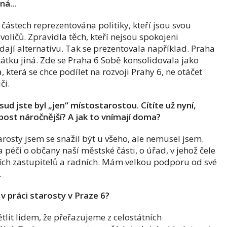
á...
částech reprezentována politiky, kteří jsou svou
oličů. Zpravidla těch, kteří nejsou spokojeni
dají alternativu. Tak se prezentovala například. Praha
čátku jiná. Zde se Praha 6 Sobě konsolidovala jako
a, která se chce podílet na rozvoji Prahy 6, ne otáčet
či.
ud jste byl „jen“ místostarostou. Cítíte už nyní,
 post náročnější? A jak to vnímají doma?
tarosty jsem se snažil být u všeho, ale nemusel jsem.
 péči o občany naší městské části, o úřad, v jehož čele
čních zastupitelů a radních. Mám velkou podporu od své
.
 v práci starosty v Praze 6?
tlit lidem, že přeřazujeme z celostátních