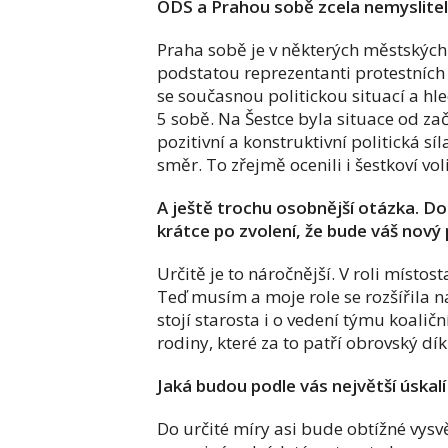
ODS a Prahou sobě zcela nemysliteln
Praha sobě je v některých městských 
podstatou reprezentanti protestních v
se současnou politickou situací a hle
5 sobě. Na Šestce byla situace od za
pozitivní a konstruktivní politická síl
směr. To zřejmě ocenili i šestkoví voli
A ještě trochu osobnější otázka. Dos
krátce po zvolení, že bude váš nový
Určitě je to náročnější. V roli místos
Teď musím a moje role se rozšířila na
stojí starosta i o vedení týmu koali
rodiny, které za to patří obrovský dík
Jaká budou podle vás největší úskalí
Do určité míry asi bude obtížné vysvě