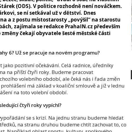
tárek (ODS). V politice rozhodně není nováčkem.
árkovi, se ní setkával už v dětství. Dnes
a a z postu místostarosty „povýšil“ na starostu
olbách, zajímala se redakce PrahaIN.cz především
aké změny čekají obyvatele šesté městské části
Prahy 6? Už se pracuje na novém programu?
 jako pozitivní očekávání. Celá radnice, úředníky
ena na příští čtyři roky. Budeme pracovat
dchozího volebního období, ale čeká nás i řada změn
prohlášení má základ v koaliční smlouvě a již v lednu
šení na toto volební období.
dující čtyři roky vypíchl?
vypořádání se s krizí. Na jednu stranu budeme hledat
středků, na stranu druhou budeme chtít zachovat to, co
ást. Například oblast sportu, kultury, spolkového