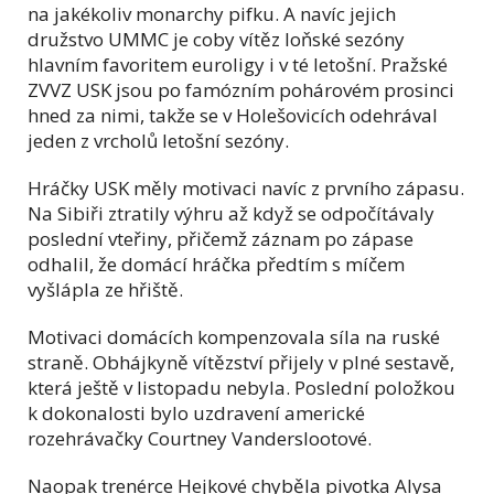
na jakékoliv monarchy pifku. A navíc jejich
družstvo UMMC je coby vítěz loňské sezóny
hlavním favoritem euroligy i v té letošní. Pražské
ZVVZ USK jsou po famózním pohárovém prosinci
hned za nimi, takže se v Holešovicích odehrával
jeden z vrcholů letošní sezóny.
Hráčky USK měly motivaci navíc z prvního zápasu.
Na Sibiři ztratily výhru až když se odpočítávaly
poslední vteřiny, přičemž záznam po zápase
odhalil, že domácí hráčka předtím s míčem
vyšlápla ze hřiště.
Motivaci domácích kompenzovala síla na ruské
straně. Obhájkyně vítězství přijely v plné sestavě,
která ještě v listopadu nebyla. Poslední položkou
k dokonalosti bylo uzdravení americké
rozehrávačky Courtney Vanderslootové.
Naopak trenérce Hejkové chyběla pivotka Alysa