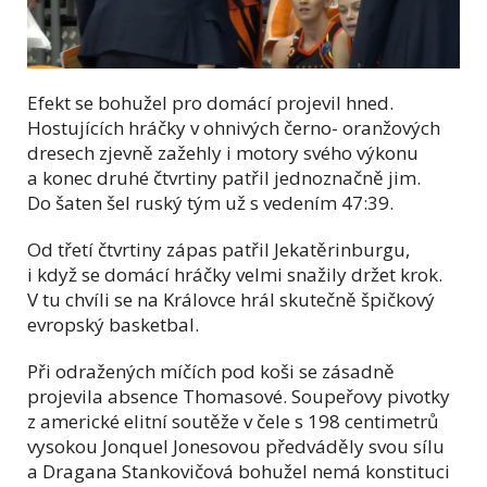
Efekt se bohužel pro domácí projevil hned.
Hostujících hráčky v ohnivých černo- oranžových
dresech zjevně zažehly i motory svého výkonu
a konec druhé čtvrtiny patřil jednoznačně jim.
Do šaten šel ruský tým už s vedením 47:39.
Od třetí čtvrtiny zápas patřil Jekatěrinburgu,
i když se domácí hráčky velmi snažily držet krok.
V tu chvíli se na Královce hrál skutečně špičkový
evropský basketbal.
Při odražených míčích pod koši se zásadně
projevila absence Thomasové. Soupeřovy pivotky
z americké elitní soutěže v čele s 198 centimetrů
vysokou Jonquel Jonesovou předváděly svou sílu
a Dragana Stankovičová bohužel nemá konstituci