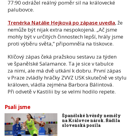
77:90 odrážel reálný poměr sil na královecké
palubovce.
Trenérka Natálie Hejková po zápase uvedla
, že
nemůže být nijak extra nespokojená. „Ač jsme
mohly být v určitých činnostech lepší, hrály jsme
proti výběru světa,“ připomněla na tiskovce.
Klíčový zápas čeká pražskou sestavu za týden
ve španělské Salamance. Ta je sice v tabulce
za nimi, ale má dvě utkání k dobru. První zápas
v Praze zvládly hráčky ZVVZ USK skutečně ve stylu
královen, vládla zejména Barbora Bálintová.
Při odvetě v Kastilii by se velmi hodilo repete.
Psali jsme
Španělské hvězdy neměly
na Královce nárok. Řádila
slovenská posila