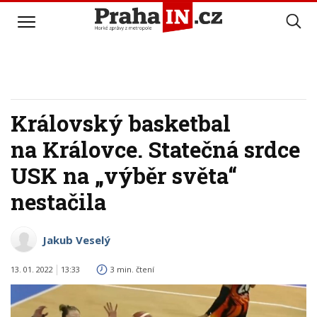
Královský basketbal
na Královce. Statečná srdce
USK na „výběr světa“
nestačila
Jakub Veselý
13. 01. 2022
13:33
3 min. čtení