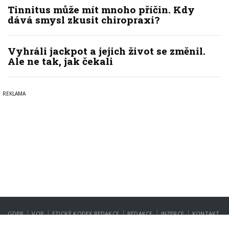
Tinnitus může mít mnoho příčin. Kdy
dává smysl zkusit chiropraxi?
Vyhráli jackpot a jejich život se změnil.
Ale ne tak, jak čekali
|
|
|
|
|
GDPR
VOP
ETICKÝ KODEX REDAKCE
REDAKCE
INZERCE
KONTAKT
NASTAVENÍ SOUKROMÍ