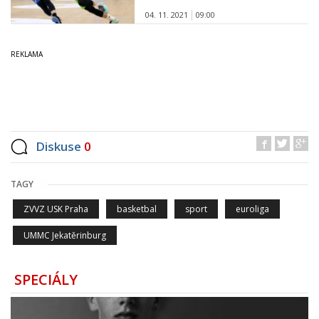
04. 11. 2021
09:00
Diskuse
0
TAGY
ZVVZ USK Praha
basketbal
sport
euroliga
UMMC Jekatěrinburg
SPECIÁLY