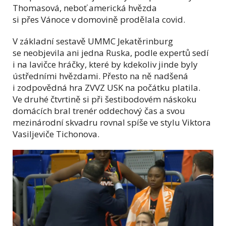
Thomasová, neboť americká hvězda
si přes Vánoce v domovině prodělala covid.
V základní sestavě UMMC Jekatěrinburg
se neobjevila ani jedna Ruska, podle expertů sedí
i na lavičce hráčky, které by kdekoliv jinde byly
ústředními hvězdami. Přesto na ně nadšená
i zodpovědná hra ZVVZ USK na počátku platila.
Ve druhé čtvrtině si při šestibodovém náskoku
domácích bral trenér oddechový čas a svou
mezinárodní skvadru rovnal spíše ve stylu Viktora
Vasiljeviče Tichonova.