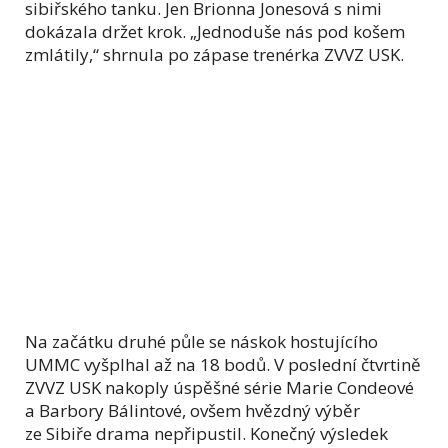
sibiřského tanku. Jen Brionna Jonesová s nimi
dokázala držet krok. „Jednoduše nás pod košem
zmlátily,“ shrnula po zápase trenérka ZVVZ USK.
Na začátku druhé půle se náskok hostujícího
UMMC vyšplhal až na 18 bodů. V poslední čtvrtině
ZVVZ USK nakoply úspěšné série Marie Condeové
a Barbory Bálintové, ovšem hvězdný výběr
ze Sibiře drama nepřipustil. Konečný výsledek