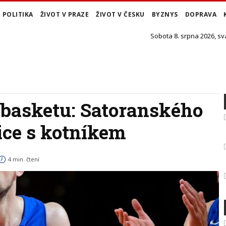
POLITIKA
ŽIVOT V PRAZE
ŽIVOT V ČESKU
BYZNYS
DOPRAVA
Sobota 8. srpna 2026, sv
 basketu: Satoranského
ice s kotníkem
4 min. čtení