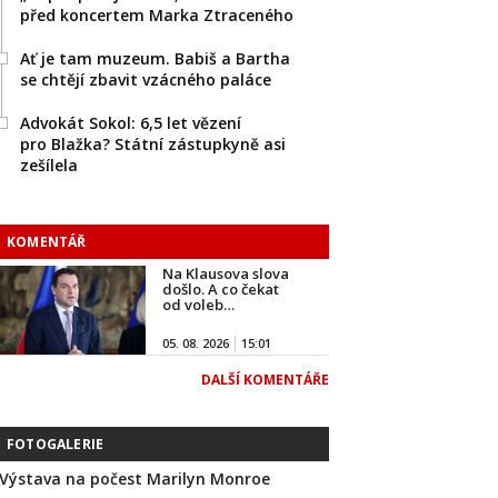
před koncertem Marka Ztraceného
Ať je tam muzeum. Babiš a Bartha
se chtějí zbavit vzácného paláce
Advokát Sokol: 6,5 let vězení
pro Blažka? Státní zástupkyně asi
zešílela
KOMENTÁŘ
Na Klausova slova
došlo. A co čekat
od voleb…
05. 08. 2026
15:01
DALŠÍ KOMENTÁŘE
FOTOGALERIE
Výstava na počest Marilyn Monroe