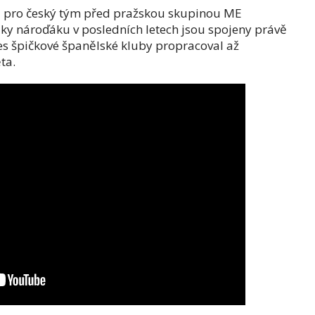
a pro český tým před pražskou skupinou ME
dky nároďáku v posledních letech jsou spojeny právě
řes špičkové španělské kluby propracoval až
ta.