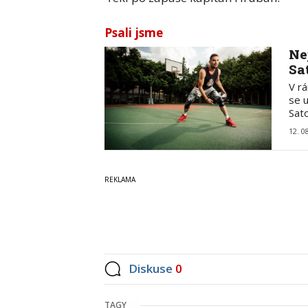
Psali jsme
Ne
Sa
V r
se 
Sat
12. 0
Diskuse
0
TAGY