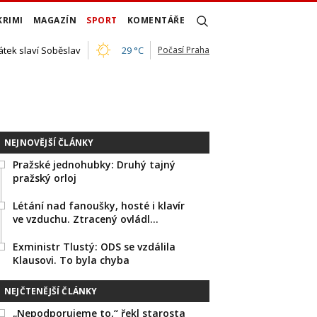
KRIMI
MAGAZÍN
SPORT
KOMENTÁŘE
átek slaví Soběslav
29 °C
Počasí Praha
NEJNOVĚJŠÍ ČLÁNKY
Pražské jednohubky: Druhý tajný
pražský orloj
Létání nad fanoušky, hosté i klavír
ve vzduchu. Ztracený ovládl…
Exministr Tlustý: ODS se vzdálila
Klausovi. To byla chyba
NEJČTENĚJŠÍ ČLÁNKY
„Nepodporujeme to,“ řekl starosta