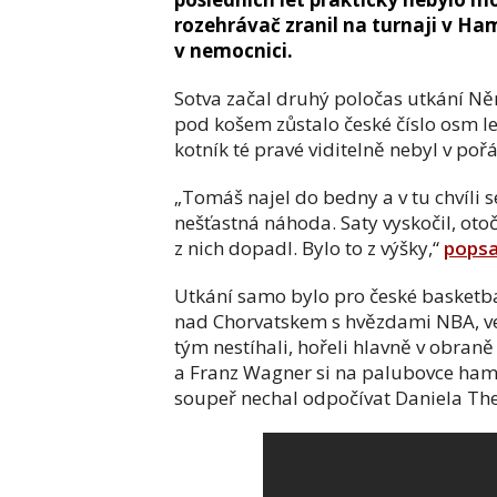
rozehrávač zranil na turnaji v H
v nemocnici.
Sotva začal druhý poločas utkání Ně
pod košem zůstalo české číslo osm le
kotník té pravé viditelně nebyl v poř
„Tomáš najel do bedny a v tu chvíli 
nešťastná náhoda. Saty vyskočil, otoč
z nich dopadl. Bylo to z výšky,“
popsa
Utkání samo bylo pro české basketba
nad Chorvatskem s hvězdami NBA, ve
tým nestíhali, hořeli hlavně v obran
a Franz Wagner si na palubovce hambu
soupeř nechal odpočívat Daniela The