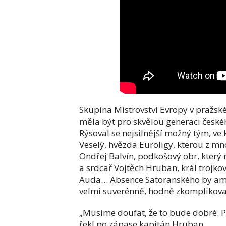
Skupina Mistrovství Evropy v pražské
měla být pro skvělou generaci české
Rýsoval se nejsilnější možný tým, ve 
Veselý, hvězda Euroligy, kterou z mn
Ondřej Balvín, podkošový obr, který 
a srdcař Vojtěch Hruban, král trojko
Auda… Absence Satoranského by amb
velmi suverénně, hodně zkomplikova
„Musíme doufat, že to bude dobré. 
řekl po zápase kapitán Hruban.