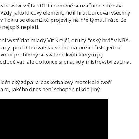
strovství světa 2019 i neméně senzačního vítězství
 Vždy jako klíčový element, řídil hru, burcoval všechny
v Tokiu se okamžitě projevily na hře týmu. Fráze, že
 nejspíš neplatí.
hl vystřídat mladý Vít Krejčí, druhý český hráč v NBA.
rany, proti Chorvatsku se mu na pozici číslo jedna
avotní problémy se svalem, kvůli kterým jej
dpočívat, ale do konce srpna, kdy mistrovství začíná,
lečnický zápal a basketbalový mozek ale tvoří
dard, jakého dnes není schopen nikdo jiný.