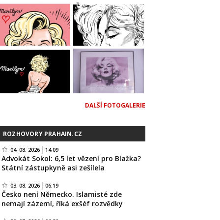
DALŠÍ FOTOGALERIE
ROZHOVORY PRAHAIN.CZ
04. 08. 2026
14:09
Advokát Sokol: 6,5 let vězení pro Blažka?
Státní zástupkyně asi zešílela
03. 08. 2026
06:19
Česko není Německo. Islamisté zde
nemají zázemí, říká exšéf rozvědky