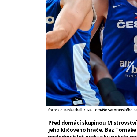
foto:
CZ. Basketball
/
Na Tomáše Satoranského se 
Před domácí skupinou Mistrovství
jeho klíčového hráče. Bez Tomáše
posledních let prakticky nebylo m