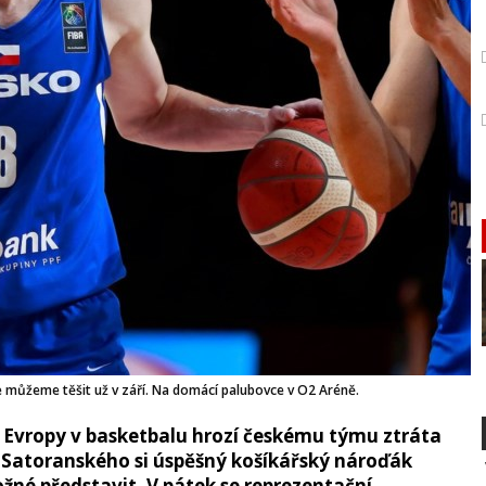
můžeme těšit už v září. Na domácí palubovce v O2 Aréně.
 Evropy v basketbalu hrozí českému týmu ztráta
 Satoranského si úspěšný košíkářský nároďák
ožné představit. V pátek se reprezentační