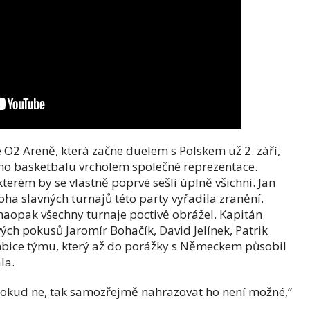
 O2 Areně, která začne duelem s Polskem už 2. září,
ho basketbalu vrcholem společné reprezentace.
kterém by se vlastně poprvé sešli úplně všichni. Jan
oha slavných turnajů této party vyřadila zranění.
naopak všechny turnaje poctivě obrážel. Kapitán
vých pokusů Jaromír Bohačík, David Jelínek, Patrik
ice týmu, který až do porážky s Německem působil
la.
Pokud ne, tak samozřejmě nahrazovat ho není možné,“