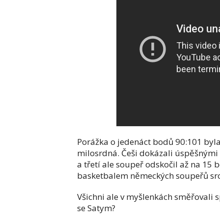
Porážka o jedenáct bodů 90:101 byla
milosrdná. Češi dokázali úspěšnými t
a třetí ale soupeř odskočil až na 15 
basketbalem německých soupeřů sr
Všichni ale v myšlenkách směřovali 
se Satym?