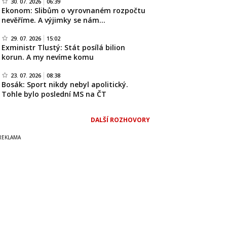
30. 07. 2026
06:39
Ekonom: Slibům o vyrovnaném rozpočtu
nevěříme. A výjimky se nám…
29. 07. 2026
15:02
Exministr Tlustý: Stát posílá bilion
korun. A my nevíme komu
23. 07. 2026
08:38
Bosák: Sport nikdy nebyl apolitický.
Tohle bylo poslední MS na ČT
DALŠÍ ROZHOVORY