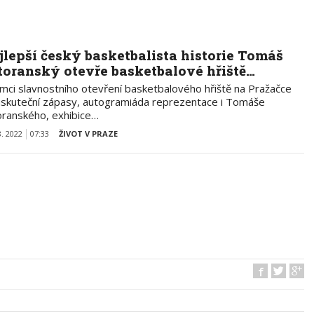
jlepší český basketbalista historie Tomáš
toranský otevře basketbalové hřiště…
ámci slavnostního otevření basketbalového hřiště na Pražačce
uskuteční zápasy, autogramiáda reprezentace i Tomáše
oranského, exhibice…
8. 2022
07:33
ŽIVOT V PRAZE