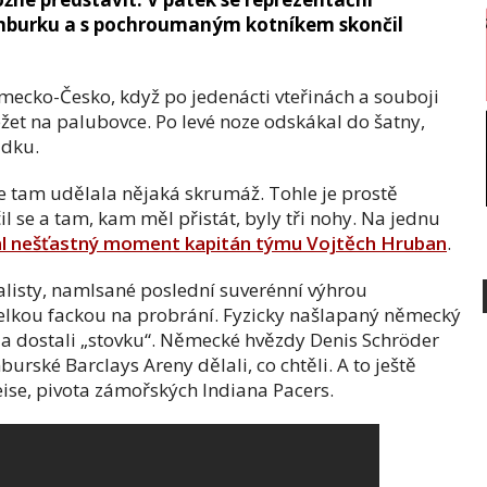
amburku a s pochroumaným kotníkem skončil
mecko-Česko, když po jedenácti vteřinách a souboji
žet na palubovce. Po levé noze odskákal do šatny,
ádku.
se tam udělala nějaká skrumáž. Tohle je prostě
il se a tam, kam měl přistát, byly tři nohy. Na jednu
l nešťastný moment kapitán týmu Vojtěch Hruban
.
listy, namlsané poslední suverénní výhrou
lkou fackou na probrání. Fyzicky našlapaný německý
ě a dostali „stovku“. Německé hvězdy Denis Schröder
rské Barclays Areny dělali, co chtěli. A to ještě
ise, pivota zámořských Indiana Pacers.