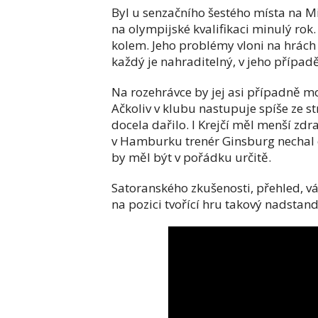
Byl u senzačního šestého místa na Mi
na olympijské kvalifikaci minulý rok.
kolem. Jeho problémy vloni na hrách 
každý je nahraditelný, v jeho případě
Na rozehrávce by jej asi případně mo
Ačkoliv v klubu nastupuje spíše ze st
docela dařilo. I Krejčí měl menší zdr
v Hamburku trenér Ginsburg nechal o
by měl být v pořádku určitě.
Satoranského zkušenosti, přehled, vá
na pozici tvořící hru takový nadstan