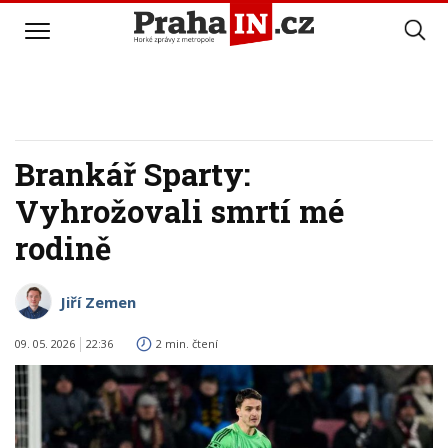
Brankář Sparty:
Vyhrožovali smrtí mé
rodině
Jiří Zemen
09. 05. 2026
22:36
2 min. čtení