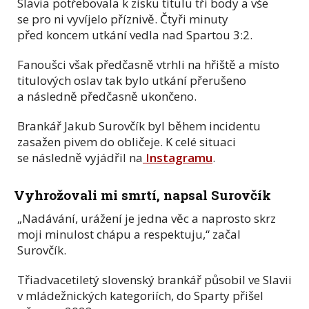
Slavia potřebovala k zisku titulu tři body a vše
se pro ni vyvíjelo příznivě. Čtyři minuty
před koncem utkání vedla nad Spartou 3:2.
Fanoušci však předčasně vtrhli na hřiště a místo
titulových oslav tak bylo utkání přerušeno
a následně předčasně ukončeno.
Brankář Jakub Surovčík byl během incidentu
zasažen pivem do obličeje. K celé situaci
se následně vyjádřil na
Instagramu
.
Vyhrožovali mi smrtí, napsal Surovčík
„Nadávání, urážení je jedna věc a naprosto skrz
moji minulost chápu a respektuju,“ začal
Surovčík.
Třiadvacetiletý slovenský brankář působil ve Slavii
v mládežnických kategoriích, do Sparty přišel