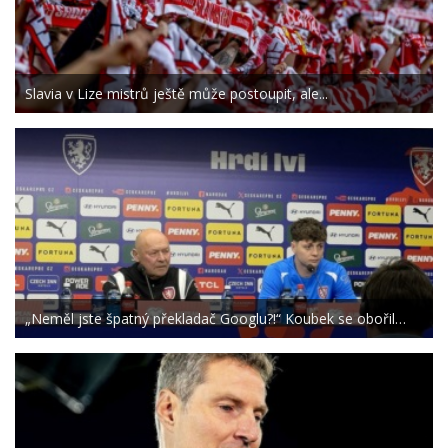
Slavia v Lize mistrů ještě může postoupit, ale...
„Neměl jste špatný překladač Googlu?!“ Koubek se obořil…