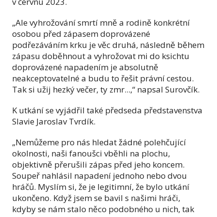
v červnu 2023.
„Ale vyhrožování smrtí mně a rodině konkrétní
osobou před zápasem doprovázené
podřezáváním krku je věc druhá, následně během
zápasu doběhnout a vyhrožovat mi do ksichtu
doprovázené napadením je absolutně
neakceptovatelné a budu to řešit právní cestou.
Tak si užij hezký večer, ty zmr...,“ napsal Surovčík.
K utkání se vyjádřil také předseda představenstva
Slavie Jaroslav Tvrdík.
„Nemůžeme pro nás hledat žádné polehčující
okolnosti, naši fanoušci vběhli na plochu,
objektivně přerušili zápas před jeho koncem.
Soupeř nahlásil napadení jednoho nebo dvou
hráčů. Myslím si, že je legitimní, že bylo utkání
ukončeno. Když jsem se bavil s našimi hráči,
kdyby se nám stalo něco podobného u nich, tak