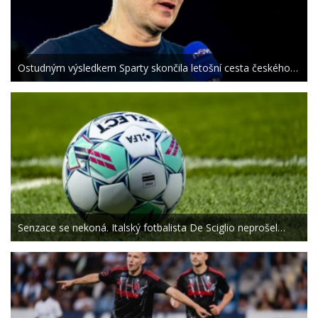
Ostudným výsledkem Sparty skončila letošní cesta českého…
Senzace se nekoná. Italský fotbalista De Sciglio neprošel…