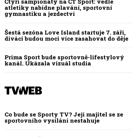
Čtyři šampionáty na ČT Sport: vedle
atletiky nabídne plavání, sportovní
gymnastiku a jezdectví
Šestá sezóna Love Island startuje 7. září,
diváci budou moci více zasahovat do děje
Prima Sport bude sportovně-lifestylový
kanál. Ukázala vizuál studia
Co bude se Sporty TV? Její majitel se ze
sportovního vysílání nestahuje