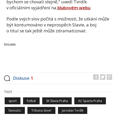
bychom se chovali stejně,” uvedl Tvrdík
v oficiálním vyjádření na
klubovém webu
.
Podle svých slov počítá s možností, že utkání může
být kontumováno v neprospěch Slavie, a boj
o titul se tak ještě může zdramatizovat.
Diskuse
1
TAGY
sport
fotbal
SK Slavia Praha
AC Sparta Praha
fanoušci
Tribuna Sever
Jaroslav Tvrdík