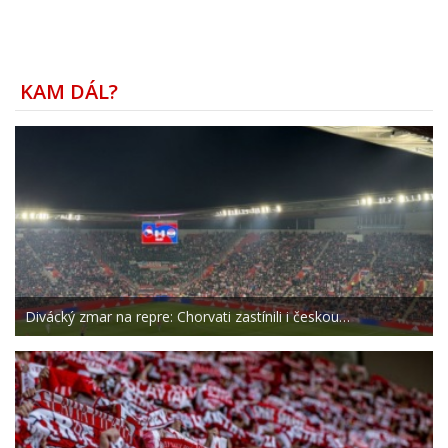
KAM DÁL?
Divácký zmar na repre: Chorvati zastínili i českou…