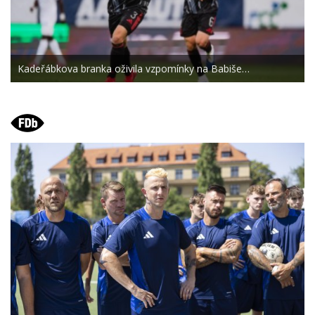
Kadeřábkova branka oživila vzpomínky na Babiše…