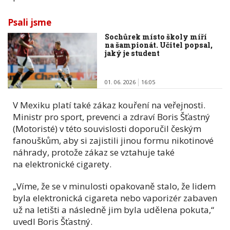
Psali jsme
Sochůrek místo školy míří
na šampionát. Učitel popsal,
jaký je student
01. 06. 2026
16:05
V Mexiku platí také zákaz kouření na veřejnosti.
Ministr pro sport, prevenci a zdraví Boris Šťastný
(Motoristé) v této souvislosti doporučil českým
fanouškům, aby si zajistili jinou formu nikotinové
náhrady, protože zákaz se vztahuje také
na elektronické cigarety.
„Víme, že se v minulosti opakovaně stalo, že lidem
byla elektronická cigareta nebo vaporizér zabaven
už na letišti a následně jim byla udělena pokuta,“
uvedl Boris Šťastný.