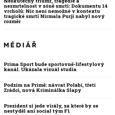
Neskutečný triumf, tragédie a
nesmrtelnost v zóně smrti: Dokumentu 14
vrcholů: Nic není nemožné v kontextu
tragické smrti Nirmala Purji nabyl nový
rozměr
Prima Sport bude sportovně-lifestylový
kanál. Ukázala vizuál studia
Podzim na Primě: návrat Polabí, třetí
Zrádci, nová Kriminálka Slapy
Prezident si jede virály, za které by se
nestyděl ani social tým F1