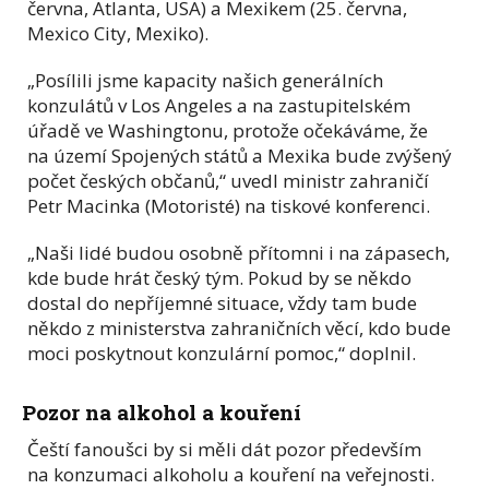
června, Atlanta, USA) a Mexikem (25. června,
Mexico City, Mexiko).
„Posílili jsme kapacity našich generálních
konzulátů v Los Angeles a na zastupitelském
úřadě ve Washingtonu, protože očekáváme, že
na území Spojených států a Mexika bude zvýšený
počet českých občanů,“ uvedl ministr zahraničí
Petr Macinka (Motoristé) na tiskové konferenci.
„Naši lidé budou osobně přítomni i na zápasech,
kde bude hrát český tým. Pokud by se někdo
dostal do nepříjemné situace, vždy tam bude
někdo z ministerstva zahraničních věcí, kdo bude
moci poskytnout konzulární pomoc,“ doplnil.
Pozor na alkohol a kouření
Čeští fanoušci by si měli dát pozor především
na konzumaci alkoholu a kouření na veřejnosti.