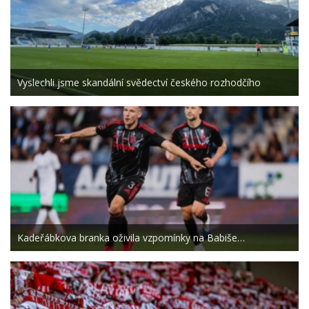
Vyslechli jsme skandální svědectví českého rozhodčího
Kadeřábkova branka oživila vzpomínky na Babiše…