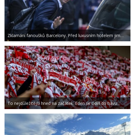
Zklamání fanoušků Barcelony. Před luxusním hotelem jim…
To nejdůležitější hned na začátek. Eden se oděl do hávu…