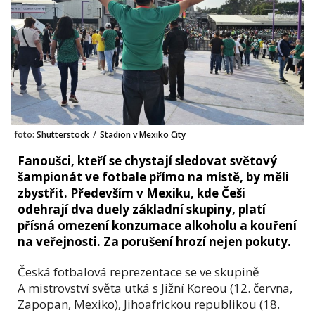
foto:
Shutterstock
/
Stadion v Mexiko City
Fanoušci, kteří se chystají sledovat světový
šampionát ve fotbale přímo na místě, by měli
zbystřit. Především v Mexiku, kde Češi
odehrají dva duely základní skupiny, platí
přísná omezení konzumace alkoholu a kouření
na veřejnosti. Za porušení hrozí nejen pokuty.
Česká fotbalová reprezentace se ve skupině
A mistrovství světa utká s Jižní Koreou (12. června,
Zapopan, Mexiko), Jihoafrickou republikou (18.