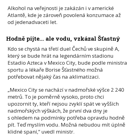
Alkohol na veřejnosti je zakázán i v americké
Atlantě, kde je zároveň povolená konzumace až
od jedenadvaceti let.
Hodně pijte... ale vodu, vzkázal Šťastný
Kdo se chystá na třetí duel Čechů ve skupině A,
který se bude hrát na legendárním stadionu
Estadio Azteca v Mexico City, bude podle ministra
sportu a lékaře Borise Šťastného možná
potřebovat nějaký čas na aklimatizaci.
„Mexico City se nachází v nadmořské výšce 2 240
metrů. To je poměrně vysoko, proto chci
upozornit ty, kteří nejsou zvyklí spát ve vyšších
nadmořských výškách, že první dva dny je
s ohledem na podmínky potřeba opravdu hodně
pít. Teď myslím vodu. Možná nebudou mít úplně
klidné spaní,“ uvedl ministr.