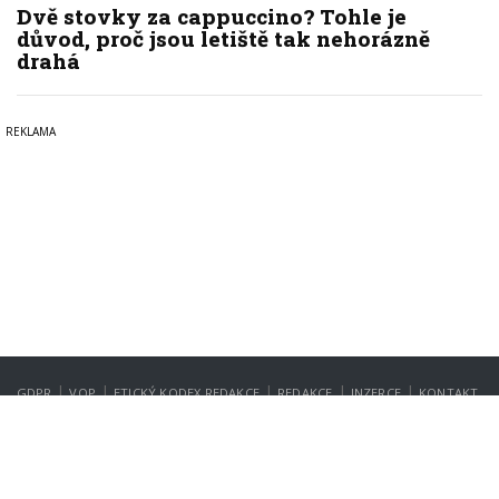
Dvě stovky za cappuccino? Tohle je
důvod, proč jsou letiště tak nehorázně
drahá
|
|
|
|
|
GDPR
VOP
ETICKÝ KODEX REDAKCE
REDAKCE
INZERCE
KONTAKT
NASTAVENÍ SOUKROMÍ
Copyright © 2022-2026
PrahaIN.cz