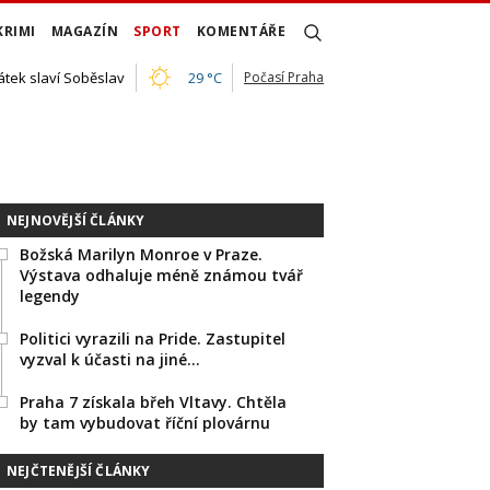
KRIMI
MAGAZÍN
SPORT
KOMENTÁŘE
átek slaví Soběslav
29 °C
Počasí Praha
NEJNOVĚJŠÍ ČLÁNKY
Božská Marilyn Monroe v Praze.
Výstava odhaluje méně známou tvář
legendy
Politici vyrazili na Pride. Zastupitel
vyzval k účasti na jiné…
Praha 7 získala břeh Vltavy. Chtěla
by tam vybudovat říční plovárnu
NEJČTENĚJŠÍ ČLÁNKY