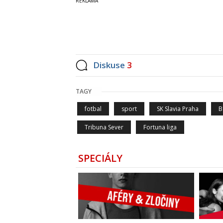
Diskuse
3
TAGY
fotbal
sport
SK Slavia Praha
B
Tribuna Sever
Fortuna liga
SPECIÁLY