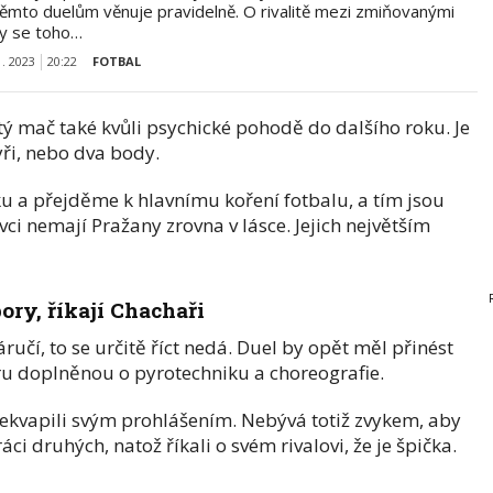
těmto duelům věnuje pravidelně. O rivalitě mezi zmiňovanými
y se toho…
1. 2023
20:22
FOTBAL
itý mač také kvůli psychické pohodě do dalšího roku. Je
tyři, nebo dva body.
u a přejděme k hlavnímu koření fotbalu, a tím jsou
ci nemají Pražany zrovna v lásce. Jejich největším
ory, říkají Chachaři
náručí, to se určitě říct nedá. Duel by opět měl přinést
u doplněnou o pyrotechniku a choreografie.
ekvapili svým prohlášením. Nebývá totiž zvykem, aby
ci druhých, natož říkali o svém rivalovi, že je špička.