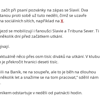
e začít při psaní pozvánky na zápas se Slavií. Dva
tanou proti sobě už tuto neděli, čímž se uzavře
a sociálních sítích, například na
X
.
ezd se mobilizují i fanoušci Slavie a Tribuna Sever. Ti
 několik dní před začátkem utkání.
ývají.
ktuálně něco přes osm tisíc diváků na utkání. V klubu
e překročit hranici deseti tisíc.
li na Baník, ne na soupeře, ale to je běh na dlouhou
a několik let a snažíme se na tom pracovat,“ sdělil nám
.
aníkem odstartuje v neděli od patnácti hodin.