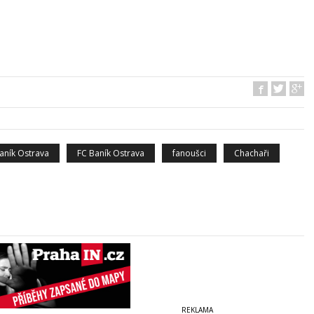
aník Ostrava
FC Baník Ostrava
fanoušci
Chachaři