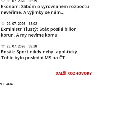
30. 07. 2026
06:39
Ekonom: Slibům o vyrovnaném rozpočtu
nevěříme. A výjimky se nám…
29. 07. 2026
15:02
Exministr Tlustý: Stát posílá bilion
korun. A my nevíme komu
23. 07. 2026
08:38
Bosák: Sport nikdy nebyl apolitický.
Tohle bylo poslední MS na ČT
DALŠÍ ROZHOVORY