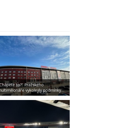
Chápete to?“ Pražského
ultimilionáře vykolejily podmínky…