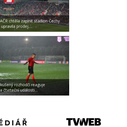
AČR chtěla zaplnit stadion Čechy
 upravila prodej.…
kušený rozhodčí reaguje
a čtvrteční události…