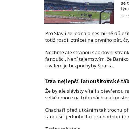
se 
tým
09. 1
Pro Slavii se jedná o nesmírně důlež
totiž rozdíl ztrácet na prvního pět, č
Nechme ale stranou sportovní stránk
fanoušci. Není tajemstvím, že Baníkov
rivalem je bezpochyby Sparta.
Dva nejlepší fanouškovské táb
Že by ale slávisty vítali s otevřenou 
velké emoce na tribunách a atmosfér
Chachaři před utkáním tak trochu př
fanoušci jednoho tábora hodnotili prá
Teď se tak stalo.