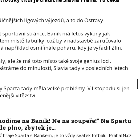
dičnějších ligových výjezdů, a to do Ostravy.
 sportovní stránce, Baník má letos výkony jak
stém místě tabulky, což by v nadstavbě zaručovalo
dá například osmifinále poháru, kdy je vyřadil Zlín.
ly, ale že má toto místo také svoje genius loci,
pátráme do minulosti, Slavia tady v posledních letech
ky Sparta tady měla velké problémy. V listopadu si jen
nější vítězství.
hodíme na Baník! Ne na soupeře!“ Na Spartu
de plno, zbytek je…
 hraje Sparta s Baníkem, je to vždy svátek fotbalu. PrahaIN.cz