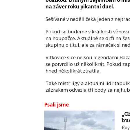
na závěr roku pikantní duel.
Sešívané v neděli čeká jeden z nejtra
Pokud se budeme v krátkosti věnovat
na houpačce. Aktuálně se drží na še
skupinu o titul, ale za rámeček si ne
Vítkovice sice nejsou legendární Baza
se potvrdilo už několikrát. Pokud za
hned několikrát ztratila.
Také mistr ligy a aktuální lídr tabul
zázrakem odvezla tři body za nejhube
Psali jsme
„C
bu
Když