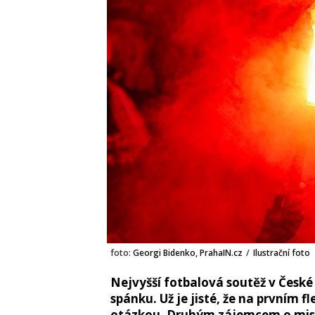
foto:
Georgi Bidenko, PrahaIN.cz
/
Ilustrační foto
Nejvyšší fotbalová soutěž v České
spánku. Už je jisté, že na prvním f
otázkou. Druhým zájemcem o mistro