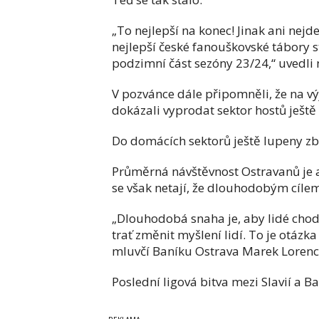
„To nejlepší na konec! Jinak ani nejd
nejlepší české fanouškovské tábory s
podzimní část sezóny 23/24,“ uvedli n
V pozvánce dále připomněli, že na výj
dokázali vyprodat sektor hostů ještě
Do domácích sektorů ještě lupeny zb
Průměrná návštěvnost Ostravanů je a
se však netají, že dlouhodobým cílem j
„Dlouhodobá snaha je, aby lidé chodi
trať změnit myšlení lidí. To je otázk
mluvčí Baníku Ostrava Marek Lorenc
Poslední ligová bitva mezi Slavií a B