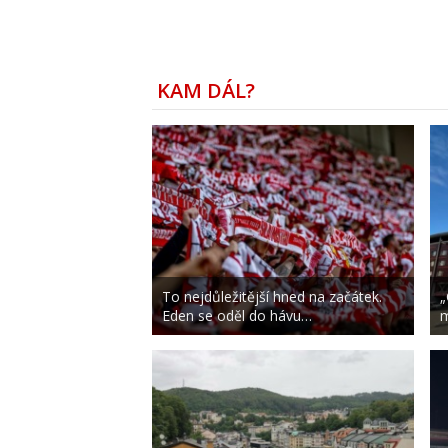
KAM DÁL?
To nejdůležitější hned na začátek.
„
Eden se oděl do hávu…
m