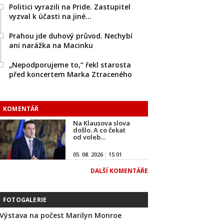
Politici vyrazili na Pride. Zastupitel
vyzval k účasti na jiné…
Prahou jde duhový průvod. Nechybí
ani narážka na Macinku
„Nepodporujeme to,“ řekl starosta
před koncertem Marka Ztraceného
KOMENTÁŘ
Na Klausova slova
došlo. A co čekat
od voleb…
05. 08. 2026
15:01
DALŠÍ KOMENTÁŘE
FOTOGALERIE
Výstava na počest Marilyn Monroe