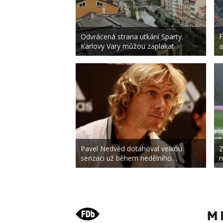
Odvrácená strana utkání Sparty.
F
Karlovy Vary můžou zaplakat
a
Pavel Nedvěd dotahoval velkou
Z
senzaci už během nedělního…
n