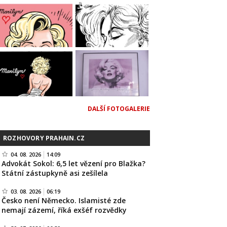
DALŠÍ FOTOGALERIE
ROZHOVORY PRAHAIN.CZ
04. 08. 2026
14:09
Advokát Sokol: 6,5 let vězení pro Blažka?
Státní zástupkyně asi zešílela
03. 08. 2026
06:19
Česko není Německo. Islamisté zde
nemají zázemí, říká exšéf rozvědky