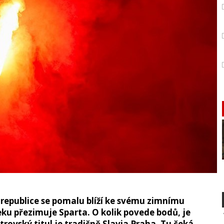
 republice se pomalu blíží ke svému zimnímu
leku přezimuje Sparta. O kolik povede bodů, je
vský titul je tradičně Slavia Praha. Tu čeká