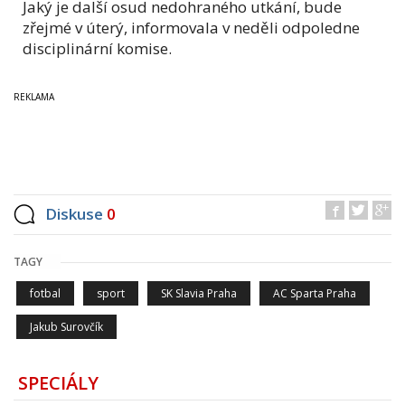
Jaký je další osud nedohraného utkání, bude
zřejmé v úterý, informovala v neděli odpoledne
disciplinární komise.
Diskuse
0
TAGY
fotbal
sport
SK Slavia Praha
AC Sparta Praha
Jakub Surovčík
SPECIÁLY