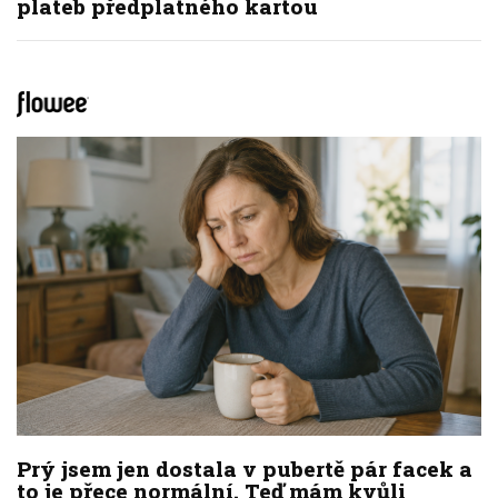
plateb předplatného kartou
Prý jsem jen dostala v pubertě pár facek a
to je přece normální. Teď mám kvůli