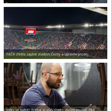
FAČR chtěla zaplnit stadion Čechy a upravila prodej.…
Války ve světě? Fotbal je vůči těmto vlivům imunní, říká…