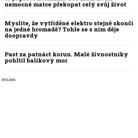
nemocné matce překopat celý svůj život
Myslíte, že vytříděné elektro stejně skončí
na jedné hromadě? Tohle se s ním děje
doopravdy
Past za patnáct korun. Malé živnostníky
pohltil balíkový mor