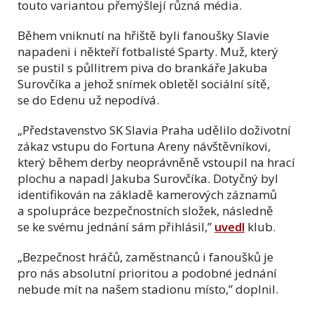
touto variantou přemýšlejí různá média.
Během vniknutí na hřiště byli fanoušky Slavie
napadeni i někteří fotbalisté Sparty. Muž, který
se pustil s půllitrem piva do brankáře Jakuba
Surovčíka a jehož snímek obletěl sociální sítě,
se do Edenu už nepodívá.
„Představenstvo SK Slavia Praha udělilo doživotní
zákaz vstupu do Fortuna Areny návštěvníkovi,
který během derby neoprávněně vstoupil na hrací
plochu a napadl Jakuba Surovčíka. Dotyčný byl
identifikován na základě kamerových záznamů
a spolupráce bezpečnostních složek, následně
se ke svému jednání sám přihlásil,”
uvedl
klub.
„Bezpečnost hráčů, zaměstnanců i fanoušků je
pro nás absolutní prioritou a podobné jednání
nebude mít na našem stadionu místo,” doplnil.