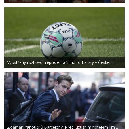
Vyostřený rozhovor reprezentačního fotbalisty v České…
Zklamání fanoušků Barcelony. Před luxusním hotelem jim…