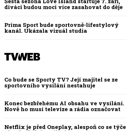
Šestá sezóna Love Island startuje 7. září,
diváci budou moci více zasahovat do děje
Prima Sport bude sportovně-lifestylový
kanál. Ukázala vizuál studia
Co bude se Sporty TV? Její majitel se ze
sportovního vysílání nestahuje
Konec bezbřehému AI obsahu ve vysílání.
Nově ho musí televize a rádia označovat
Netflix je před Oneplay, alespoň co se týče