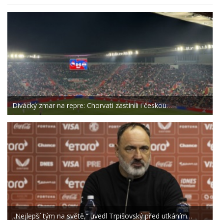
Divácký zmar na repre: Chorvati zastínili i českou…
„Nejlepší tým na světě,“ uvedl Trpišovský před utkáním…