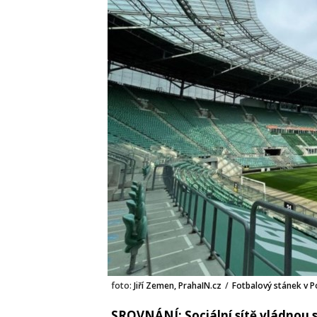
foto:
Jiří Zemen, PrahaIN.cz
/
Fotbalový stánek v Po
SROVNÁNÍ: Sociální sítě vládnou s