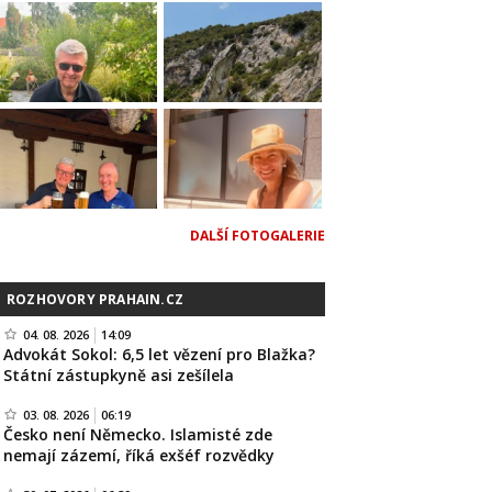
DALŠÍ FOTOGALERIE
ROZHOVORY PRAHAIN.CZ
04. 08. 2026
14:09
Advokát Sokol: 6,5 let vězení pro Blažka?
Státní zástupkyně asi zešílela
03. 08. 2026
06:19
Česko není Německo. Islamisté zde
nemají zázemí, říká exšéf rozvědky