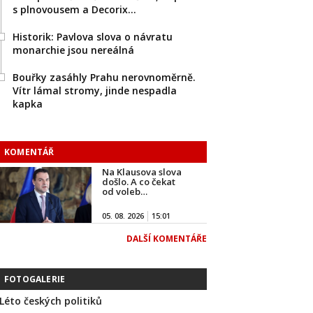
s plnovousem a Decorix…
Historik: Pavlova slova o návratu
monarchie jsou nereálná
Bouřky zasáhly Prahu nerovnoměrně.
Vítr lámal stromy, jinde nespadla
kapka
KOMENTÁŘ
Na Klausova slova
došlo. A co čekat
od voleb…
05. 08. 2026
15:01
DALŠÍ KOMENTÁŘE
FOTOGALERIE
Léto českých politiků