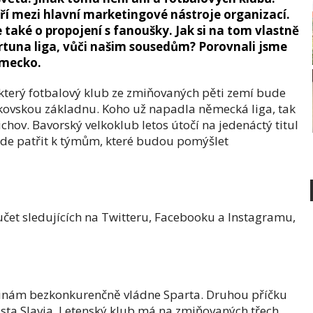
ří mezi hlavní marketingové nástroje organizací.
 také o propojení s fanoušky. Jak si na tom vlastně
rtuna liga, vůči našim sousedům? Porovnali jsme
ěmecko.
terý fotbalový klub ze zmiňovaných pěti zemí bude
kovskou základnu. Koho už napadla německá liga, tak
ov. Bavorský velkoklub letos útočí na jedenáctý titul
de patřit k týmům, které budou pomýšlet
.
oučet sledujících na Twitteru, Facebooku a Instagramu,
ončinám bezkonkurenčně vládne Sparta. Druhou příčku
sta Slavia. Letenský klub má na zmiňovaných třech