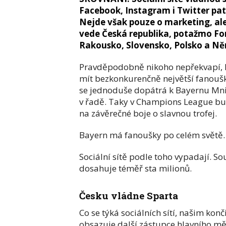
Facebook, Instagram i Twitter pat
Nejde však pouze o marketing, ale
vede Česká republika, potažmo Fo
Rakousko, Slovensko, Polsko a N
Pravděpodobně nikoho nepřekvapí, k
mít bezkonkurenčně největší fanouš
se jednoduše dopátrá k Bayernu Mnich
v řadě. Taky v Champions League bu
na závěrečné boje o slavnou trofej.
Bayern má fanoušky po celém světě
Sociální sítě podle toho vypadají. S
dosahuje téměř sta milionů.
Česku vládne Sparta
Co se týká sociálních sítí, našim k
obsazuje další zástupce hlavního mě