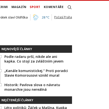
KRIMI
MAGAZÍN
SPORT
KOMENTÁŘE
vátek slaví Oldřiška
28 °C
Počasí Praha
NEJNOVĚJŠÍ ČLÁNKY
Podle radaru prší, nikde ale ani
kapka. Co stojí za zvláštním jevem
„Kanále komunistickej.“ Proti poradci
Slavie Komorousovi vznikl mural
Historik: Pavlova slova o návratu
monarchie jsou nereálná
NEJČTENĚJŠÍ ČLÁNKY
Léto politiků: Žáček u Mašína, Kupka