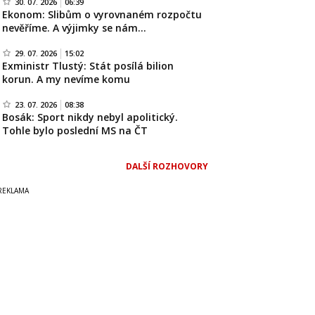
30. 07. 2026
06:39
Ekonom: Slibům o vyrovnaném rozpočtu
nevěříme. A výjimky se nám…
29. 07. 2026
15:02
Exministr Tlustý: Stát posílá bilion
korun. A my nevíme komu
23. 07. 2026
08:38
Bosák: Sport nikdy nebyl apolitický.
Tohle bylo poslední MS na ČT
DALŠÍ ROZHOVORY