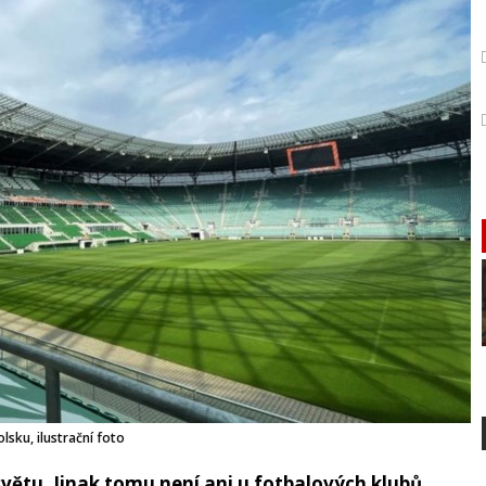
lsku, ilustrační foto
větu. Jinak tomu není ani u fotbalových klubů.