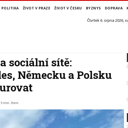
POLITIKA
ŽIVOT V PRAZE
ŽIVOT V ČESKU
BYZNYS
DOPRAVA
Čtvrtek 6. srpna 2026, s
 sociální sítě:
ales, Německu a Polsku
urovat
15 min. čtení