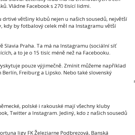
ů. Vládne Facebook s 270 tisící lidmi.
 drtivé většiny klubů nejen u našich sousedů, největší
, kdy by fotbalový celek měl na Instagramu větší
vě Slavia Praha. Ta má na Instagramu (sociální síť
jících, a to je o 15 tisíc méně než na Facebooku.
vyskytuje pouze výjimečně. Zmínit můžeme například
erlín, Freiburg a Lipsko. Nebo také slovenský
v německé, polské i rakouské mají všechny kluby
ok, Twitter a Instagram. Jediný, kdo z našich sousedů
.
Fortuna ligy FK Železiarne Podbrezová, Banská