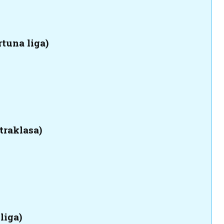
rtuna liga)
traklasa)
liga)