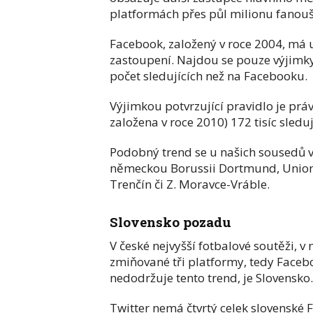
platformách přes půl milionu fanoušk
Facebook, založený v roce 2004, má u
zastoupení. Najdou se pouze výjimky
počet sledujících než na Facebooku.
Výjimkou potvrzující pravidlo je prá
založena v roce 2010) 172 tisíc sledu
Podobný trend se u našich sousedů 
německou Borussii Dortmund, Union B
Trenčín či Z. Moravce-Vráble.
Slovensko pozadu
V české nejvyšší fotbalové soutěži, 
zmiňované tři platformy, tedy Facebo
nedodržuje tento trend, je Slovensko
Twitter nemá čtvrtý celek slovenské 