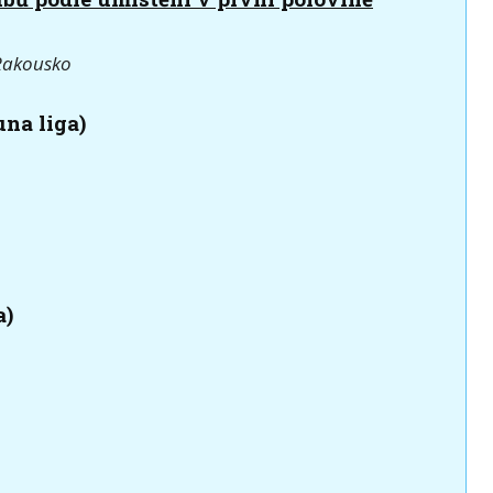
 Rakousko
una liga)
a)