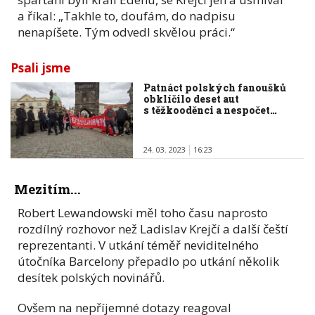
a říkal: „Takhle to, doufám, do nadpisu
nenapíšete. Tým odvedl skvělou práci.“
Psali jsme
Patnáct polských fanoušků
obklíčilo deset aut
s těžkooděnci a nespočet…
24. 03. 2023
16:23
Mezitím...
Robert Lewandowski měl toho času naprosto
rozdílný rozhovor než Ladislav Krejčí a další čeští
reprezentanti. V utkání téměř neviditelného
útočníka Barcelony přepadlo po utkání několik
desítek polských novinářů.
Ovšem na nepříjemné dotazy reagoval