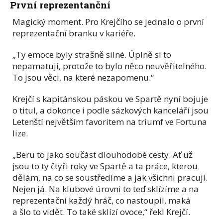
První reprezentanční
Magický moment. Pro Krejčího se jednalo o první
reprezentační branku v kariéře.
„Ty emoce byly strašně silné. Úplně si to
nepamatuji, protože to bylo něco neuvěřitelného.
To jsou věci, na které nezapomenu.“
Krejčí s kapitánskou páskou ve Spartě nyní bojuje
o titul, a dokonce i podle sázkových kanceláří jsou
Letenští největším favoritem na triumf ve Fortuna
lize.
„Beru to jako součást dlouhodobé cesty. Ať už
jsou to ty čtyři roky ve Spartě a ta práce, kterou
dělám, na co se soustředíme a jak všichni pracují.
Nejen já. Na klubové úrovni to teď sklízíme a na
reprezentační každý hráč, co nastoupil, maká
a šlo to vidět. To také sklízí ovoce,“ řekl Krejčí.