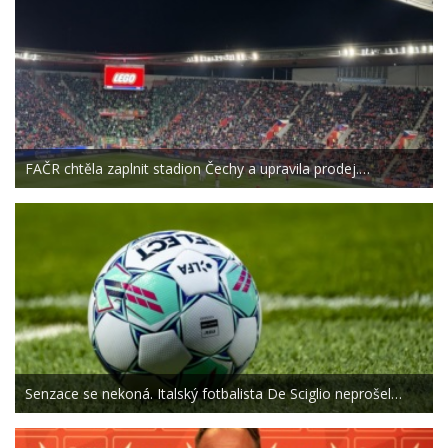
FAČR chtěla zaplnit stadion Čechy a upravila prodej.…
Senzace se nekoná. Italský fotbalista De Sciglio neprošel…