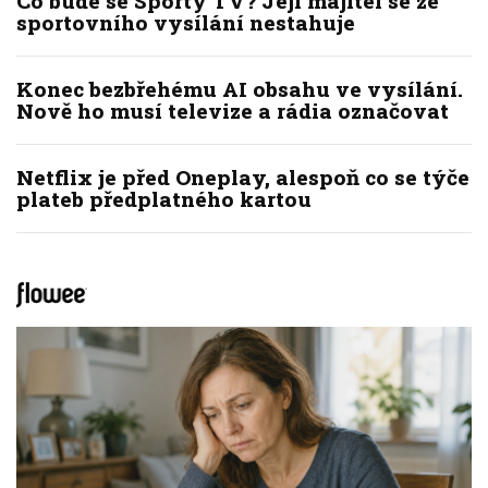
Co bude se Sporty TV? Její majitel se ze
sportovního vysílání nestahuje
Konec bezbřehému AI obsahu ve vysílání.
Nově ho musí televize a rádia označovat
Netflix je před Oneplay, alespoň co se týče
plateb předplatného kartou