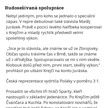
Rudosešívaná spolupráce
Nebyl jediným, pro koho se jednalo o speciální
zápas. V repre debutoval také slávista Matěj
Jurásek. Právě v pozici levého halfbeka kooperoval
s Krejčím a mladý rychlík předvedl velmi
spolehlivý výkon.
„Sice je to slávista, ale známe se už ze Zbrojovky.
Občas spolu trávíme čas v Brně, takže se známe
už z dřívějška. Spolupracovalo se mi s ním skvěle.
Klobouk dolů před ním, první start, skvělý výkon,“
prohlásil po utkání Krejčí na konto Juráska.
Česká reprezentace vydrtila Poláky v poměru 3:1.
Prosadili se všichni tři hráči Sparty, kteří
nastoupili v základní jedenáctce. Po Krejčím ještě
Čvančara a Kuchta. Po konstatování novinářů, že
sparťani byli králi Edenu, se Krejčí jen a usmíval