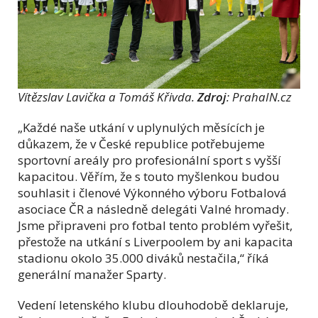
Vítězslav Lavička a Tomáš Křivda.
Zdroj
: PrahaIN.cz
„Každé naše utkání v uplynulých měsících je
důkazem, že v České republice potřebujeme
sportovní areály pro profesionální sport s vyšší
kapacitou. Věřím, že s touto myšlenkou budou
souhlasit i členové Výkonného výboru Fotbalová
asociace ČR a následně delegáti Valné hromady.
Jsme připraveni pro fotbal tento problém vyřešit,
přestože na utkání s Liverpoolem by ani kapacita
stadionu okolo 35.000 diváků nestačila,“ říká
generální manažer Sparty.
Vedení letenského klubu dlouhodobě deklaruje,