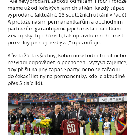
„Ale nevyprodám, žádosti odmítám. Proč? Protože
máme už od loňských jarních utkání každý zápas
vyprodáno (aktuálně 23 soutěžních utkání v řadě).
A protože našim permanentkářům a obchodním
partnerům garantujeme jejich místa i na utkání
v evropských pohárech, tak opravdu mnoho míst
pro volný prodej nezbývá,“ upozorňuje.
Křivda žádá všechny, koho musel odmítnout nebo
nezvládl odpovědět, o pochopení. Vyzývá zájemce,
aby přišli na jiný zápas Sparty, nebo se zařadili
do čekací listiny na permanentky, kde je aktuálně
přes 5 tisíc lidí.