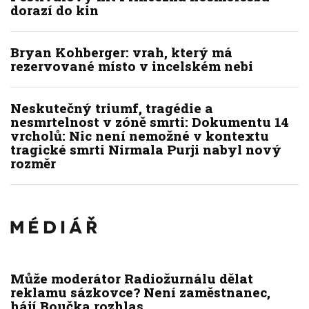
dorazí do kin
Bryan Kohberger: vrah, který má
rezervované místo v incelském nebi
Neskutečný triumf, tragédie a
nesmrtelnost v zóně smrti: Dokumentu 14
vrcholů: Nic není nemožné v kontextu
tragické smrti Nirmala Purji nabyl nový
rozměr
Může moderátor Radiožurnálu dělat
reklamu sázkovce? Není zaměstnanec,
hájí Boučka rozhlas