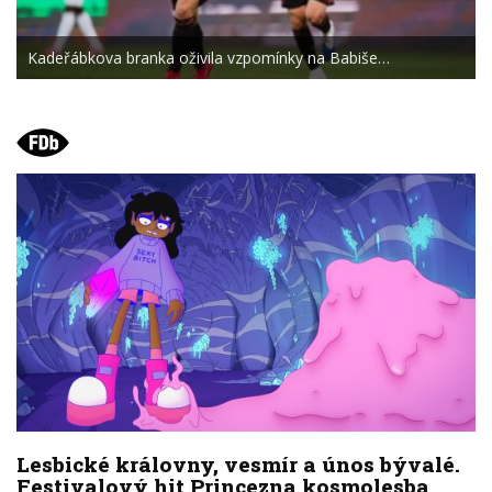
Kadeřábkova branka oživila vzpomínky na Babiše…
Lesbické královny, vesmír a únos bývalé.
Festivalový hit Princezna kosmolesba