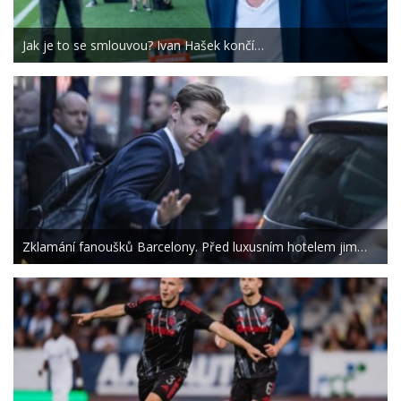
Jak je to se smlouvou? Ivan Hašek končí…
Zklamání fanoušků Barcelony. Před luxusním hotelem jim…