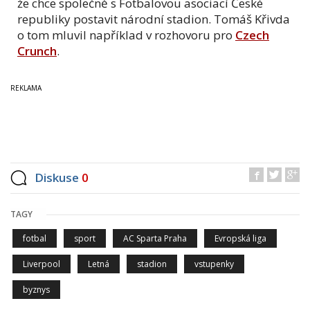
že chce společně s Fotbalovou asociací České
republiky postavit národní stadion. Tomáš Křivda
o tom mluvil například v rozhovoru pro
Czech
Crunch
.
Diskuse
0
TAGY
fotbal
sport
AC Sparta Praha
Evropská liga
Liverpool
Letná
stadion
vstupenky
byznys