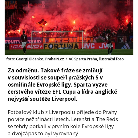
foto:
Georgi Bidenko, PrahaIN.cz
/
AC Sparta Praha, ilustrační foto
Za odměnu. Takové fráze se zmiňují
v souvislosti se soupeři pražských S v
osmifinále Evropské ligy. Sparta vyzve
čerstvého vítěze EFL Cupu a lídra anglické
nejvyšší soutěže Liverpool.
Fotbalový klub z Liverpoolu přijede do Prahy
po více než třinácti letech. Letenští a The Reds
se tehdy potkali v prvním kole Evropské ligy
a dvojzápas to byl vyrovnaný.