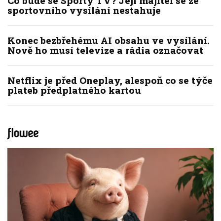
Co bude se Sporty TV? Její majitel se ze
sportovního vysílání nestahuje
Konec bezbřehému AI obsahu ve vysílání.
Nově ho musí televize a rádia označovat
Netflix je před Oneplay, alespoň co se týče
plateb předplatného kartou