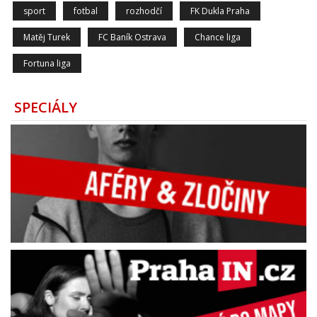
sport
fotbal
rozhodčí
FK Dukla Praha
Matěj Turek
FC Baník Ostrava
Chance liga
Fortuna liga
SPECIÁLY