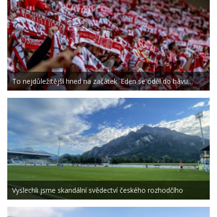
To nejdůležitější hned na začátek. Eden se oděl do hávu…
Vyslechli jsme skandální svědectví českého rozhodčího