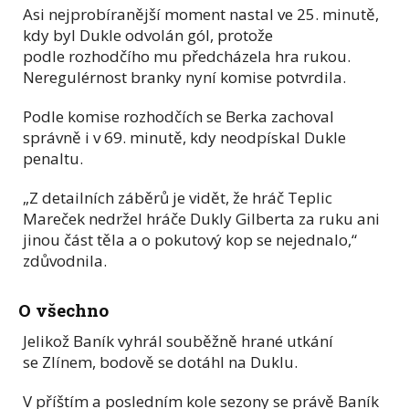
Asi nejprobíranější moment nastal ve 25. minutě,
kdy byl Dukle odvolán gól, protože
podle rozhodčího mu předcházela hra rukou.
Neregulérnost branky nyní komise potvrdila.
Podle komise rozhodčích se Berka zachoval
správně i v 69. minutě, kdy neodpískal Dukle
penaltu.
„Z detailních záběrů je vidět, že hráč Teplic
Mareček nedržel hráče Dukly Gilberta za ruku ani
jinou část těla a o pokutový kop se nejednalo,“
zdůvodnila.
O všechno
Jelikož Baník vyhrál souběžně hrané utkání
se Zlínem, bodově se dotáhl na Duklu.
V příštím a posledním kole sezony se právě Baník