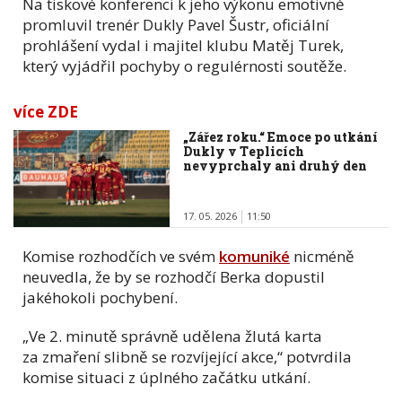
Na tiskové konferenci k jeho výkonu emotivně
promluvil trenér Dukly Pavel Šustr, oficiální
prohlášení vydal i majitel klubu Matěj Turek,
který vyjádřil pochyby o regulérnosti soutěže.
více ZDE
„Zářez roku.“ Emoce po utkání
Dukly v Teplicích
nevyprchaly ani druhý den
17. 05. 2026
11:50
Komise rozhodčích ve svém
komuniké
nicméně
neuvedla, že by se rozhodčí Berka dopustil
jakéhokoli pochybení.
„Ve 2. minutě správně udělena žlutá karta
za zmaření slibně se rozvíjející akce,“ potvrdila
komise situaci z úplného začátku utkání.