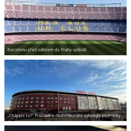
Barcelonu před odletem do Prahy vyškolil…
„Chápete to?“ Pražského multimilionáře vykolejily podmínky…