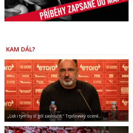
KAM DÁL?
„Lidi i tým by si gól zasloužili.“ Trpišovský ocenil…