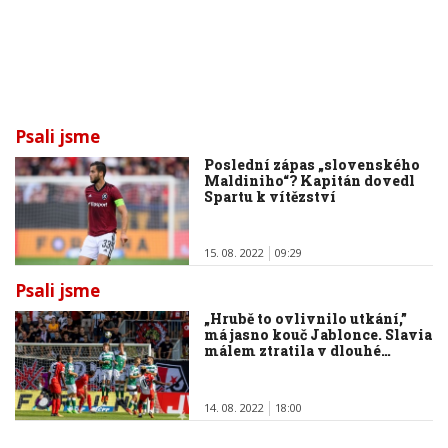
Psali jsme
Poslední zápas „slovenského
Maldiniho“? Kapitán dovedl
Spartu k vítězství
15. 08. 2022
09:29
Psali jsme
„Hrubě to ovlivnilo utkání,”
má jasno kouč Jablonce. Slavia
málem ztratila v dlouhé…
14. 08. 2022
18:00