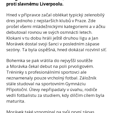
proti slavnému Liverpoolu.
Hned v přípravce začal oblékat typický zelenobílý
dres jednoho z nejstarších klubů v Praze. Zde
prošel všemi mládežnickými kategoriemi a v áčku
debutoval rovnou ve svých osmnácti letech.
Klokani v tu dobu hráli ještě druhou ligu a Jan
Morávek dostal svoji šanci v posledním zápase
sezóny. Ta byla úspěšná, hned dokázal rozvlnil síť.
Bohemka se pak vrátila do nejvyšší soutěže
a Morávka čekal debut na poli prvoligovém.
Tréninky s profesionálními sportovci ale
neznamenaly pouze vrcholný fotbal. Záložník
stále studoval na sportovním Gymnáziu
Přípotoční. Úlevy nepřipadaly v úvahu, rodiče
vedli fotbalistu za studiem, kdy dílčím cílem byla
maturita.
Morávek také vzpomínal na svůj první zápas