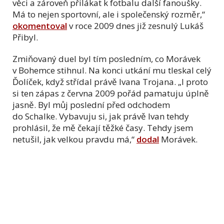
věci a zároveň přilákat k fotbalu další fanoušky.
Má to nejen sportovní, ale i společenský rozměr,“
okomentoval
v roce 2009 dnes již zesnulý Lukáš
Přibyl.
Zmiňovaný duel byl tím posledním, co Morávek
v Bohemce stihnul. Na konci utkání mu tleskal celý
Ďolíček, když střídal právě Ivana Trojana. „I proto
si ten zápas z června 2009 pořád pamatuju úplně
jasně. Byl můj poslední před odchodem
do Schalke. Vybavuju si, jak právě Ivan tehdy
prohlásil, že mě čekají těžké časy. Tehdy jsem
netušil, jak velkou pravdu má,“
dodal
Morávek.