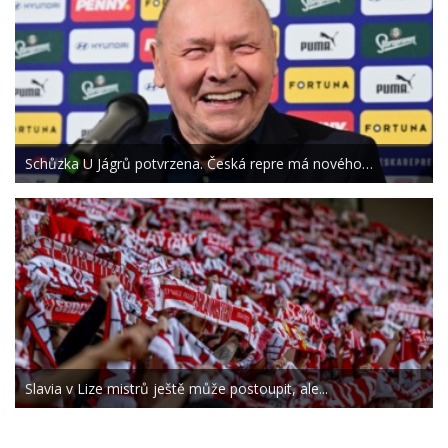
Schůzka U Jágrů potvrzena. Česká repre má nového…
Slavia v Lize mistrů ještě může postoupit, ale...