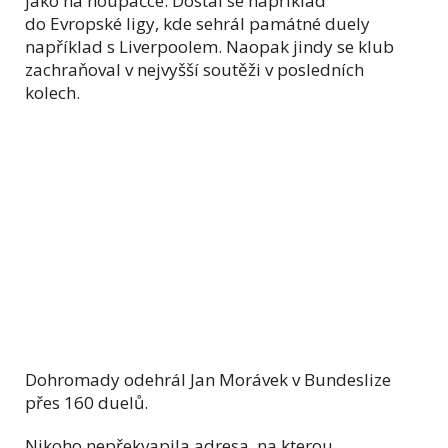
jako na houpačce. Dostal se například
do Evropské ligy, kde sehrál památné duely
například s Liverpoolem. Naopak jindy se klub
zachraňoval v nejvyšší soutěži v posledních
kolech.
Dohromady odehrál Jan Morávek v Bundeslize
přes 160 duelů.
Nikoho nepřekvapila adresa, na kterou