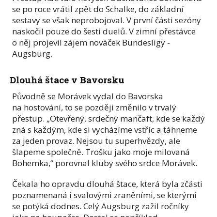
se po roce vrátil zpět do Schalke, do základní
sestavy se však neprobojoval. V první části sezóny
naskočil pouze do šesti duelů. V zimní přestávce
o něj projevil zájem nováček Bundesligy -
Augsburg.
Dlouhá štace v Bavorsku
Původně se Morávek vydal do Bavorska
na hostování, to se později změnilo v trvalý
přestup. „Otevřený, srdečný mančaft, kde se každý
zná s každým, kde si vycházíme vstříc a táhneme
za jeden provaz. Nejsou tu superhvězdy, ale
šlapeme společně. Trošku jako moje milovaná
Bohemka,“ porovnal kluby svého srdce Morávek.
Čekala ho opravdu dlouhá štace, která byla zčásti
poznamenaná i svalovými zraněními, se kterými
se potýká dodnes. Celý Augsburg zažil ročníky