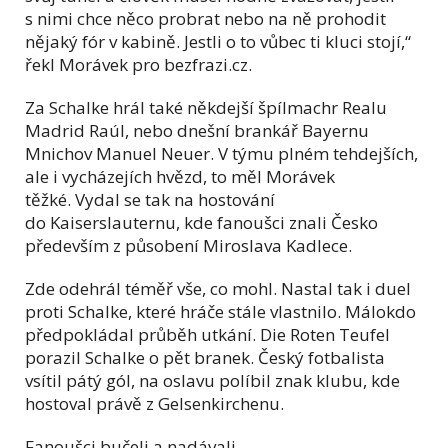
s nimi chce něco probrat nebo na ně prohodit
nějaký fór v kabině. Jestli o to vůbec ti kluci stojí,“
řekl Morávek pro bezfrazi.cz.
Za Schalke hrál také někdejší špílmachr Realu
Madrid Raúl, nebo dnešní brankář Bayernu
Mnichov Manuel Neuer. V týmu plném tehdejších,
ale i vycházejích hvězd, to měl Morávek
těžké.
Vydal se tak na hostování
do Kaiserslauternu, kde fanoušci znali Česko
především z působení Miroslava Kadlece.
Zde odehrál téměř vše, co mohl. Nastal tak i duel
proti Schalke, které hráče stále vlastnilo. Málokdo
předpokládal průběh utkání.
Die Roten Teufel
porazil Schalke o pět branek. Český fotbalista
vsítil pátý gól, na oslavu políbil znak klubu, kde
hostoval právě z Gelsenkirchenu.
Fanoušci bučeli a nadávali.