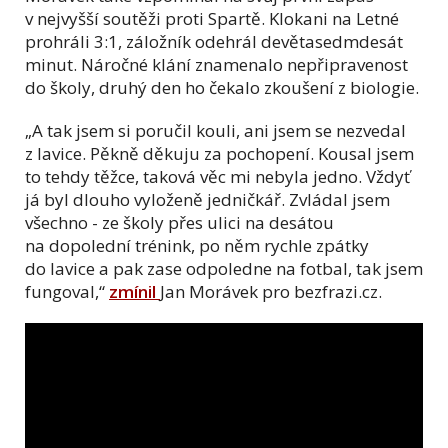
v nejvyšší soutěži proti Spartě. Klokani na Letné
prohráli 3:1, záložník odehrál devětasedmdesát
minut. Náročné klání znamenalo nepřipravenost
do školy, druhý den ho čekalo zkoušení z biologie.
„A tak jsem si poručil kouli, ani jsem se nezvedal
z lavice. Pěkně děkuju za pochopení. Kousal jsem
to tehdy těžce, taková věc mi nebyla jedno. Vždyť
já byl dlouho vyloženě jedničkář. Zvládal jsem
všechno - ze školy přes ulici na desátou
na dopolední trénink, po něm rychle zpátky
do lavice a pak zase odpoledne na fotbal, tak jsem
fungoval,“
zmínil
Jan Morávek pro bezfrazi.cz.