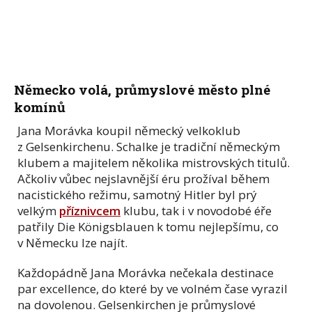
Německo volá, průmyslové město plné
komínů
Jana Morávka koupil německý velkoklub
z Gelsenkirchenu. Schalke je tradiční německým
klubem a majitelem několika mistrovských titulů.
Ačkoliv vůbec nejslavnější éru prožíval během
nacistického režimu, samotný Hitler byl prý
velkým
příznivcem
klubu, tak i v novodobé éře
patřily Die Königsblauen k tomu nejlepšímu, co
v Německu lze najít.
Každopádně Jana Morávka nečekala destinace
par excellence, do které by ve volném čase vyrazil
na dovolenou. Gelsenkirchen je průmyslové