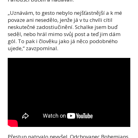
„Uznávám, to gesto nebylo nejšťastnější a k mé
povaze ani nesedělo, jenže já v tu chvíli cítil
neskutečné zadostiučinění. Schalke jsem buď
seděl, nebo hrál mimo svůj post a teď jim dám
gól. To pak i člověku jako já něco podobného
ujede,“ zavzpomínal.
Přestup natrvalo nevyšel. Odchovanec Bohemians