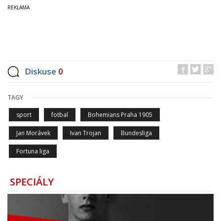
Diskuse
0
TAGY
sport
fotbal
Bohemians Praha 1905
Jan Morávek
Ivan Trojan
Bundesliga
Fortuna liga
SPECIÁLY