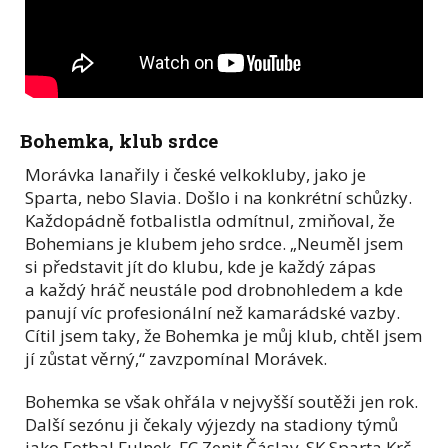
Bohemka, klub srdce
Morávka lanařily i české velkokluby, jako je
Sparta, nebo Slavia. Došlo i na konkrétní schůzky.
Každopádně fotbalistla odmítnul, zmiňoval, že
Bohemians je klubem jeho srdce. „Neuměl jsem
si představit jít do klubu, kde je každý zápas
a každý hráč neustále pod drobnohledem a kde
panují víc profesionální než kamarádské vazby.
Cítil jsem taky, že Bohemka je můj klub, chtěl jsem
jí zůstat věrný,“ zavzpomínal Morávek.
Bohemka se však ohřála v nejvyšší soutěži jen rok.
Další sezónu ji čekaly výjezdy na stadiony týmů
jako Fotbal Fulnek, FC Zenit Čáslav, SK Sparta Krč