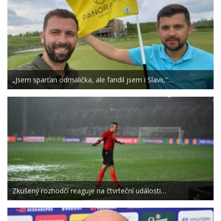
„Jsem sparťan odmalička, ale fandil jsem i Slavii,“…
Zkušený rozhodčí reaguje na čtvrteční události…