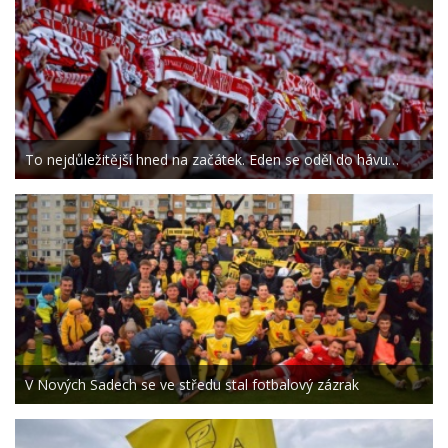
To nejdůležitější hned na začátek. Eden se oděl do hávu…
V Nových Sadech se ve středu stal fotbalový zázrak