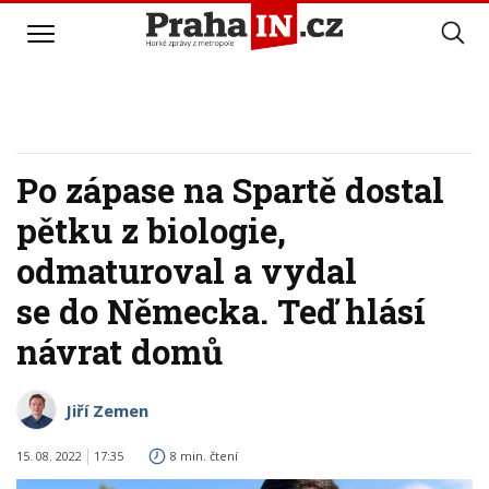
Po zápase na Spartě dostal
pětku z biologie,
odmaturoval a vydal
se do Německa. Teď hlásí
návrat domů
Jiří Zemen
15. 08. 2022
17:35
8 min. čtení