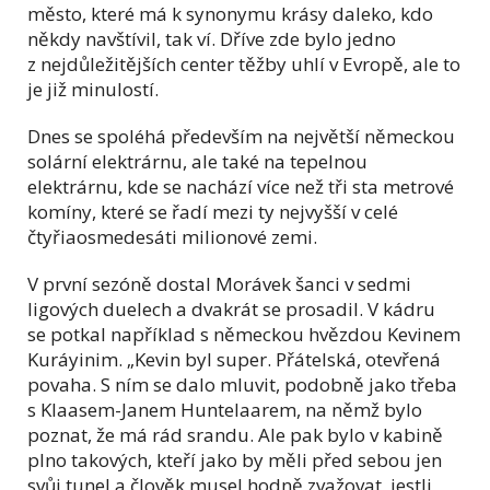
město, které má k synonymu krásy daleko, kdo
někdy navštívil, tak ví. Dříve zde bylo jedno
z nejdůležitějších center těžby uhlí v Evropě, ale to
je již minulostí.
Dnes se spoléhá především na největší německou
solární elektrárnu, ale také na tepelnou
elektrárnu, kde se nachází více než tři sta metrové
komíny, které se řadí mezi ty nejvyšší v celé
čtyřiaosmedesáti milionové zemi.
V první sezóně dostal Morávek šanci v sedmi
ligových duelech a dvakrát se prosadil. V kádru
se potkal například s německou hvězdou Kevinem
Kuráyinim. „Kevin byl super. Přátelská, otevřená
povaha. S ním se dalo mluvit, podobně jako třeba
s Klaasem-Janem Huntelaarem, na němž bylo
poznat, že má rád srandu. Ale pak bylo v kabině
plno takových, kteří jako by měli před sebou jen
svůj tunel a člověk musel hodně zvažovat, jestli