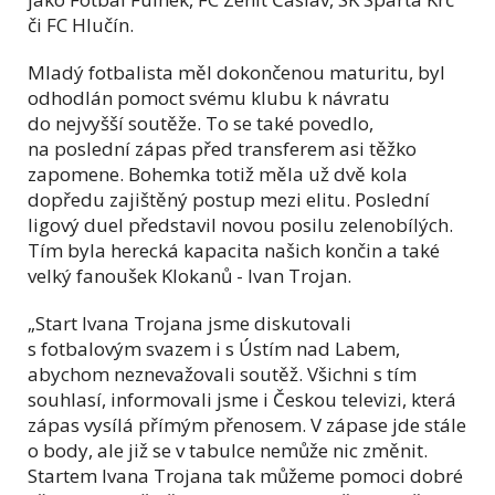
či FC Hlučín.
Mladý fotbalista měl dokončenou maturitu, byl
odhodlán pomoct svému klubu k návratu
do nejvyšší soutěže. To se také povedlo,
na poslední zápas před transferem asi těžko
zapomene. Bohemka totiž měla už dvě kola
dopředu zajištěný postup mezi elitu. Poslední
ligový duel představil novou posilu zelenobílých.
Tím byla herecká kapacita našich končin a také
velký fanoušek Klokanů - Ivan Trojan.
„Start Ivana Trojana jsme diskutovali
s fotbalovým svazem i s Ústím nad Labem,
abychom neznevažovali soutěž. Všichni s tím
souhlasí, informovali jsme i Českou televizi, která
zápas vysílá přímým přenosem. V zápase jde stále
o body, ale již se v tabulce nemůže nic změnit.
Startem Ivana Trojana tak můžeme pomoci dobré