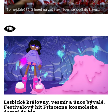
To nejdůležitější hned na začátek. Eden se oděl do hávu…
Lesbické královny, vesmír a únos bývalé.
Festivalový hit Princezna kosmolesba
dorazí do kin