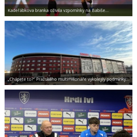
Kadeřábkova branka oživila vzpomínky na Babiše…
„Chápete to?“ Pražského multimilionáře vykolejily podmínky…