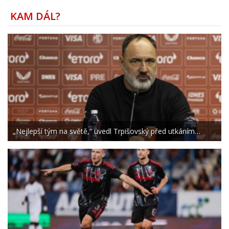
KAM DÁL?
„Nejlepší tým na světě,“ uvedl Trpišovský před utkáním…