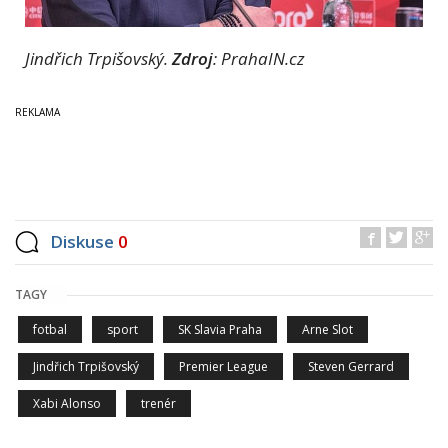
Jindřich Trpišovský.
Zdroj
: PrahaIN.cz
Diskuse
0
TAGY
fotbal
sport
SK Slavia Praha
Arne Slot
Jindřich Trpišovský
Premier League
Steven Gerrard
Xabi Alonso
trenér