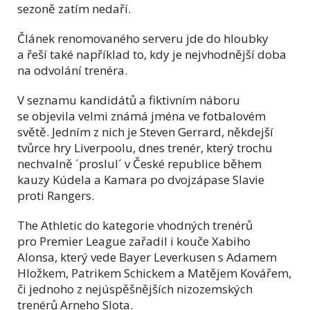
sezoně zatím nedaří.
Článek renomovaného serveru jde do hloubky
a řeší také například to, kdy je nejvhodnější doba
na odvolání trenéra.
V seznamu kandidátů a fiktivním náboru
se objevila velmi známá jména ve fotbalovém
světě. Jedním z nich je Steven Gerrard, někdejší
tvůrce hry Liverpoolu, dnes trenér, který trochu
nechvalně ´proslul´ v České republice během
kauzy Kúdela a Kamara po dvojzápase Slavie
proti Rangers.
The Athletic do kategorie vhodných trenérů
pro Premier League zařadil i kouče Xabiho
Alonsa, který vede Bayer Leverkusen s Adamem
Hložkem, Patrikem Schickem a Matějem Kovářem,
či jednoho z nejúspěšnějších nizozemských
trenérů Arneho Slota.