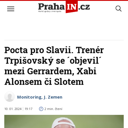
Pocta pro Slavii. Trenér
Trpišovský se ´objevil´
mezi Gerrardem, Xabi
Alonsem či Slotem
Monitoring, J. Zemen
10. 01. 2024
19:17
2 min. čtení