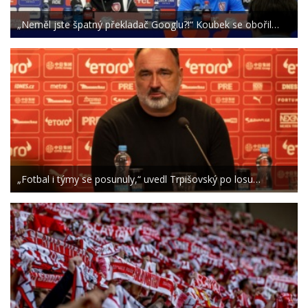
„Neměl jste špatný překladač Googlu?!“ Koubek se obořil…
„Fotbal i týmy se posunuly,“ uvedl Trpišovský po losu…