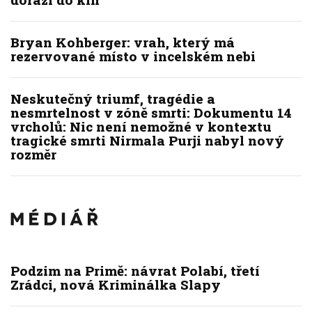
Bryan Kohberger: vrah, který má
rezervované místo v incelském nebi
Neskutečný triumf, tragédie a
nesmrtelnost v zóně smrti: Dokumentu 14
vrcholů: Nic není nemožné v kontextu
tragické smrti Nirmala Purji nabyl nový
rozměr
Podzim na Primě: návrat Polabí, třetí
Zrádci, nová Kriminálka Slapy