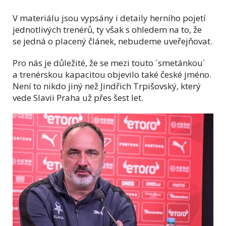
V materiálu jsou vypsány i detaily herního pojetí
jednotlivých trenérů, ty však s ohledem na to, že
se jedná o placený článek, nebudeme uveřejňovat.
Pro nás je důležité, že se mezi touto ´smetánkou´
a trenérskou kapacitou objevilo také české jméno.
Není to nikdo jiný než Jindřich Trpišovský, který
vede Slavii Praha už přes šest let.