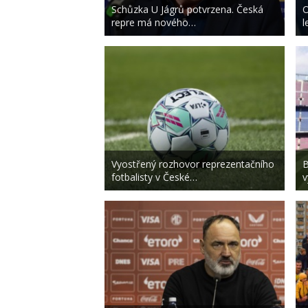
Schůzka U Jágrů potvrzena. Česká
O
repre má nového…
l
Vyostřený rozhovor reprezentačního
B
fotbalisty v České…
v