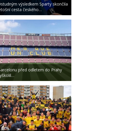
studným výsledkem Sparty skončila
etošní cesta českého…
arcelonu před odletem do Prahy
yškolil…