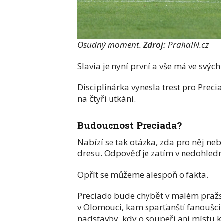
Osudný moment.
Zdroj:
PrahaIN.cz
Slavia je nyní první a vše má ve svýc
Disciplinárka vynesla trest pro Prec
na čtyři utkání.
Budoucnost Preciada?
Nabízí se tak otázka, zda pro něj ne
dresu. Odpověď je zatím v nedohled
Opřít se můžeme alespoň o fakta.
Preciado bude chybět v malém praž
v Olomouci, kam sparťanští fanoušci 
nadstavby, kdy o soupeři ani místu 