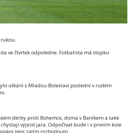
h rukou.
iada ve čtvrtek odpoledne. Fotbalista má stopku
bylo utkání s Mladou Boleslaví poslední v rudém
nu.
ském derby proti Bohemce, doma s Baníkem a také
chystají výjezd jara. Odpočívat bude i v prvním kole
konání není zatím rozhodnuto.