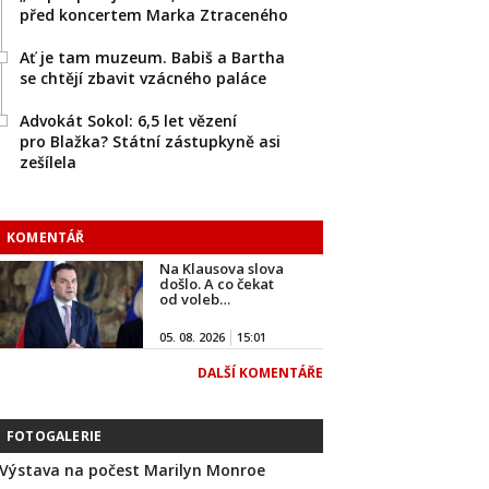
před koncertem Marka Ztraceného
Ať je tam muzeum. Babiš a Bartha
se chtějí zbavit vzácného paláce
Advokát Sokol: 6,5 let vězení
pro Blažka? Státní zástupkyně asi
zešílela
KOMENTÁŘ
Na Klausova slova
došlo. A co čekat
od voleb…
05. 08. 2026
15:01
DALŠÍ KOMENTÁŘE
FOTOGALERIE
Výstava na počest Marilyn Monroe