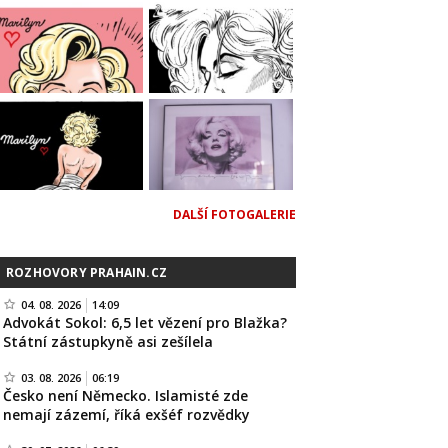
DALŠÍ FOTOGALERIE
ROZHOVORY PRAHAIN.CZ
04. 08. 2026
14:09
Advokát Sokol: 6,5 let vězení pro Blažka?
Státní zástupkyně asi zešílela
03. 08. 2026
06:19
Česko není Německo. Islamisté zde
nemají zázemí, říká exšéf rozvědky