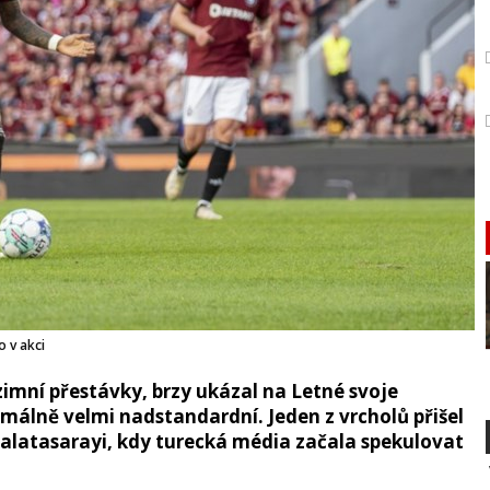
 v akci
zimní přestávky, brzy ukázal na Letné svoje
málně velmi nadstandardní. Jeden z vrcholů přišel
latasarayi, kdy turecká média začala spekulovat