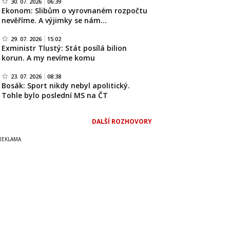
30. 07. 2026
06:39
Ekonom: Slibům o vyrovnaném rozpočtu
nevěříme. A výjimky se nám…
29. 07. 2026
15:02
Exministr Tlustý: Stát posílá bilion
korun. A my nevíme komu
23. 07. 2026
08:38
Bosák: Sport nikdy nebyl apolitický.
Tohle bylo poslední MS na ČT
DALŠÍ ROZHOVORY