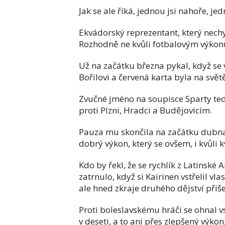
Jak se ale říká, jednou jsi nahoře, je
Ekvádorský reprezentant, který nech
Rozhodně ne kvůli fotbalovým výkon
Už na začátku března pykal, když se 
Bořilovi a červená karta byla na svět
Zvučné jméno na soupisce Sparty tedy
proti Plzni, Hradci a Budějovicím.
Pauza mu skončila na začátku dubna
dobrý výkon, který se ovšem, i kvůli 
Kdo by řekl, že se rychlík z Latinské
zatrnulo, když si Kairinen vstřelil v
ale hned zkraje druhého dějství přiše
Proti boleslavskému hráči se ohnal v
v deseti, a to ani přes zlepšený výko