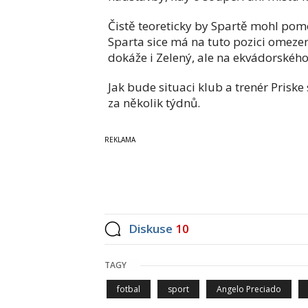
Čistě teoreticky by Spartě mohl pomo
Sparta sice má na tuto pozici omeze
dokáže i Zelený, ale na ekvádorskéh
Jak bude situaci klub a trenér Priske
za několik týdnů.
Diskuse
10
TAGY
fotbal
sport
Angelo Preciado