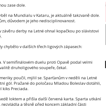
dnou zase dole.
yběl na Mundialu v Kataru, je aktuálně takzvaně dole.
ům, důvodem je jeho nedisciplinovanost.
v závěru derby na Letné ohnal kopačkou po slávistovi
ě.
 chybělo v dalších třech ligových zápasech:
. V semifinálovém duelu proti Opavě podal velmi
kvalitě druholigového soupeře, čekal.
 Ameriky poučil, mýlil se. Sparťanům v neděli na Letné
lastní gól. Pražané do poločasu Mladou Boleslav dotáhli,
l kiks Preciada.
sedě loktem a přišla další červená karta. Sparta utkání
n, nezvládla a těsně před koncem základní části