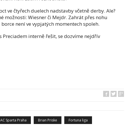
ct ve čtyřech duelech nadstavby včetně derby. Ale?
né možnosti: Wiesner či Mejdr. Zahrát přes nohu
o borce není ve vypjatých momentech spoleh.
 s Preciadem interně řešit, se dozvíme nejdřív
AC Sparta Praha
Brian Priske
Fortuna liga