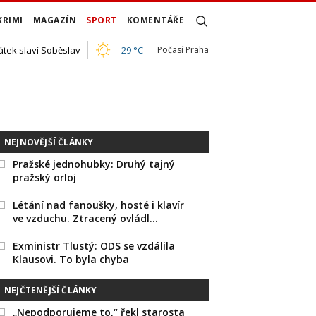
KRIMI
MAGAZÍN
SPORT
KOMENTÁŘE
átek slaví Soběslav
29 °C
Počasí Praha
NEJNOVĚJŠÍ ČLÁNKY
Pražské jednohubky: Druhý tajný
pražský orloj
Létání nad fanoušky, hosté i klavír
ve vzduchu. Ztracený ovládl…
Exministr Tlustý: ODS se vzdálila
Klausovi. To byla chyba
NEJČTENĚJŠÍ ČLÁNKY
„Nepodporujeme to,“ řekl starosta