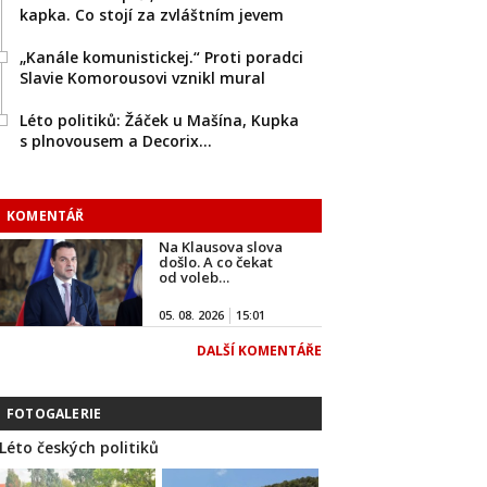
kapka. Co stojí za zvláštním jevem
„Kanále komunistickej.“ Proti poradci
Slavie Komorousovi vznikl mural
Léto politiků: Žáček u Mašína, Kupka
s plnovousem a Decorix…
KOMENTÁŘ
Na Klausova slova
došlo. A co čekat
od voleb…
05. 08. 2026
15:01
DALŠÍ KOMENTÁŘE
FOTOGALERIE
Léto českých politiků