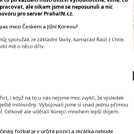
acovat, ale nikam jsme se neposunuli a nic
hovoru pro server PrahaIN.cz.
ápas mezi Českem a Jižní Koreou?
j spolužák ze základní školy, kamarád Raúl z Chile.
dil mě o něco dřív.
íct, i když na to u nás nejsme moc zvyklí, že výsledek
ám ještě milosrdný. Vybojovali jsme si snad jednu přímou
ól. Celkově ale udělali Korejci mnohem lepší dojem.
 český fotbal je v určité pozici a zkrátka nebude