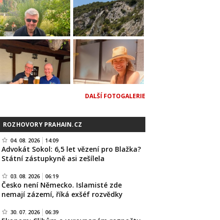
DALŠÍ FOTOGALERIE
ROZHOVORY PRAHAIN.CZ
04. 08. 2026
14:09
Advokát Sokol: 6,5 let vězení pro Blažka?
Státní zástupkyně asi zešílela
03. 08. 2026
06:19
Česko není Německo. Islamisté zde
nemají zázemí, říká exšéf rozvědky
30. 07. 2026
06:39