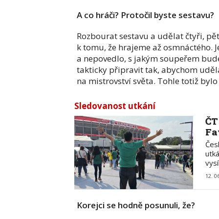
A co hráči? Protočil byste sestavu?
Rozbourat sestavu a udělat čtyři, pě
k tomu, že hrajeme až osmnáctého. J
a nepovedlo, s jakým soupeřem bude
takticky připravit tak, abychom uděla
na mistrovství světa. Tohle totiž bylo 
Sledovanost utkání
ČT
Fa
Čes
utká
vys
12. 0
Korejci se hodně posunuli, že?