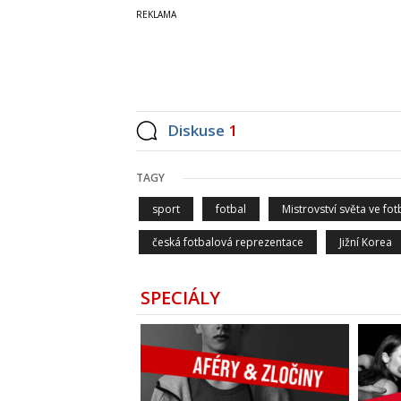
Diskuse
1
TAGY
sport
fotbal
Mistrovství světa ve fo
česká fotbalová reprezentace
Jižní Korea
SPECIÁLY