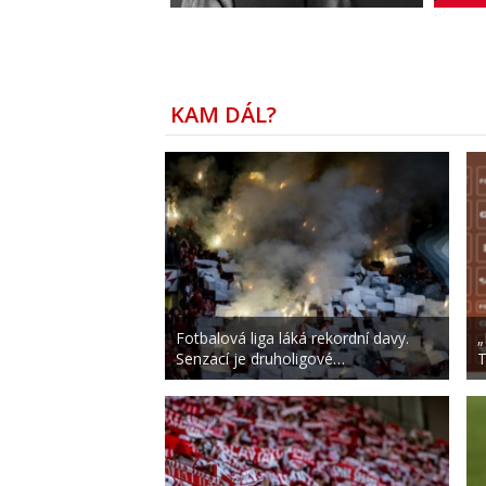
KAM DÁL?
Fotbalová liga láká rekordní davy.
„
Senzací je druholigové…
T