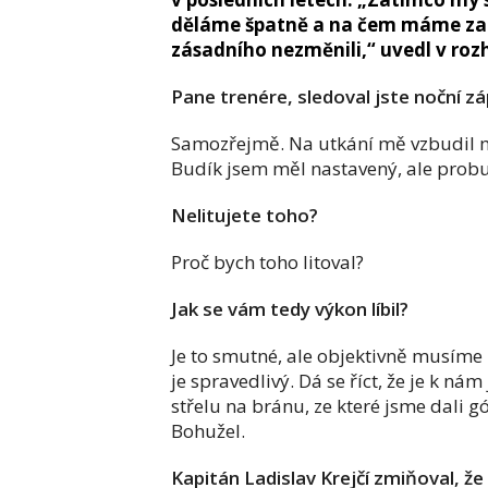
děláme špatně a na čem máme zapr
zásadního nezměnili,“ uvedl v roz
Pane trenére, sledoval jste noční z
Samozřejmě. Na utkání mě vzbudil mů
Budík jsem měl nastavený, ale probu
Nelitujete toho?
Proč bych toho litoval?
Jak se vám tedy výkon líbil?
Je to smutné, ale objektivně musíme ř
je spravedlivý. Dá se říct, že je k n
střelu na bránu, ze které jsme dali g
Bohužel.
Kapitán Ladislav Krejčí zmiňoval, že