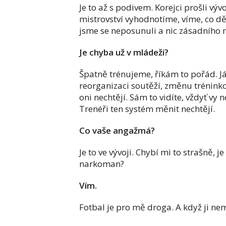
Je to až s podivem. Korejci prošli vý
mistrovství vyhodnotíme, víme, co 
jsme se neposunuli a nic zásadního 
Je chyba už v mládeži?
Špatně trénujeme, říkám to pořád. J
reorganizaci soutěží, změnu tréninko
oni nechtějí. Sám to vidíte, vždyť vy
Trenéři ten systém měnit nechtějí.
Co vaše angažmá?
Je to ve vývoji. Chybí mi to strašně, j
narkoman?
Vím.
Fotbal je pro mě droga. A když ji nemá