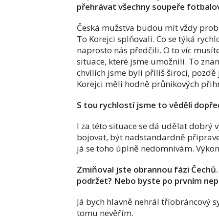
přehrávat všechny soupeře fotbalovos
Česká mužstva budou mít vždy problém
To Korejci splňovali. Co se týká rych
naprosto nás předčili. O to víc musít
situace, které jsme umožnili. To znam
chvílích jsme byli příliš širocí, pozd
Korejci měli hodně průnikových při
S tou rychlostí jsme to věděli dopře
I za této situace se dá udělat dobr
bojovat, být nadstandardně připraveni.
já se toho úplně nedomnívám. Výkon m
Zmiňoval jste obrannou fázi Čechů. 
podržet? Nebo byste po prvním ne
Já bych hlavně nehrál tříobráncový 
tomu nevěřím.