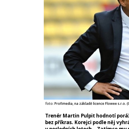
foto:
Profimedia, na základě licence Flowee s.r.o.
Trenér Martin Pulpit hodnotí porá
bez příkras. Korejci podle něj vyh
v posledních letech. „Zatímco my 