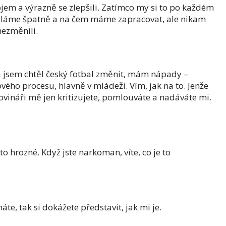
vojem a výrazně se zlepšili. Zatímco my si to po každém
děláme špatně a na čem máme zapracovat, ale nikam
nezměnili.
á jsem chtěl český fotbal změnit, mám nápady –
vého procesu, hlavně v mládeži. Vím, jak na to. Jenže
 novináři mě jen kritizujete, pomlouváte a nadáváte mi.
e to hrozné. Když jste narkoman, víte, co je to
te, tak si dokážete představit, jak mi je.