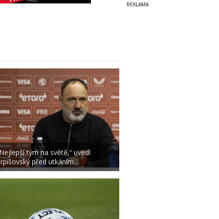
Nejlepší tým na světě,“ uvedl
rpišovský před utkáním…