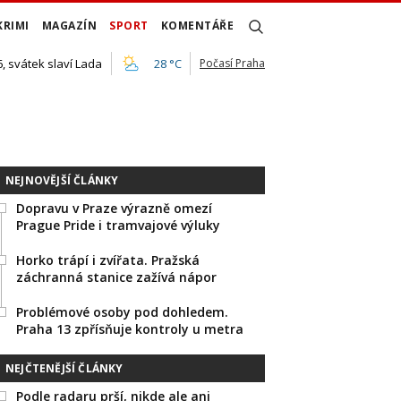
KRIMI
MAGAZÍN
SPORT
KOMENTÁŘE
, svátek slaví Lada
28 °C
Počasí Praha
NEJNOVĚJŠÍ ČLÁNKY
Dopravu v Praze výrazně omezí
Prague Pride i tramvajové výluky
Horko trápí i zvířata. Pražská
záchranná stanice zažívá nápor
Problémové osoby pod dohledem.
Praha 13 zpřísňuje kontroly u metra
NEJČTENĚJŠÍ ČLÁNKY
Podle radaru prší, nikde ale ani