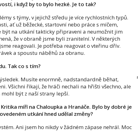
tí, i když by to bylo hezké. Je to tak?
y s týmy, v jejichž středu je více rychlostních typů.
losti, ať už běžecké, startovní nebo práce s míčem,
e být na utkání takticky připraveni a neumožnit jim
ená, že v obraně jsme byli zranitelní. V některých
ě jsme reagovali. Je potřeba reagovat o vteřinu dřív.
hrávek a spoustu náběhů za obranu.
du. Tak co s tím?
ý výsledek. Musíte enormně, nadstandardně běhat,
 Všichni říkají, že hráči nechali na hřišti všechno, ale
ohl být z naší strany lepší.
Kritika míří na Chaloupka a Hranáče. Bylo by dobré je
povedeném utkání hned udělal změny?
systém. Ani jsem ho nikdy v žádném zápase nehrál. Moc