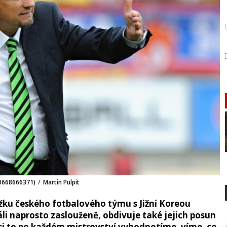
 (0668666371)
/
Martin Pulpit
žku českého fotbalového týmu s Jižní Koreou
ráli naprosto zaslouženě, obdivuje také jejich posun
si to po každém mistrovství vyhodnotíme, víme, co