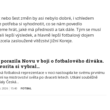
t nebo šest změn by asi nebylo dobré, i vzhledem
e potřeba si vyhodnotit, co se nám povedlo
me hrát, jaké má přednosti a tak dále. Tým se musí
li lepší výsledek, a hlavně lepší fotbalový dojem
zcela zasloužené vítězství Jižní Koreje.
 porazila Novu v boji o fotbalového diváka.
vorita si vybral…
ká fotbalová reprezentace v noci nastoupila ke svému prvnímu
ní na mistrovství světa po dvaceti letech. Utkání souběžně
ílaly Česká…
6. 2026
15:40
FOTBAL