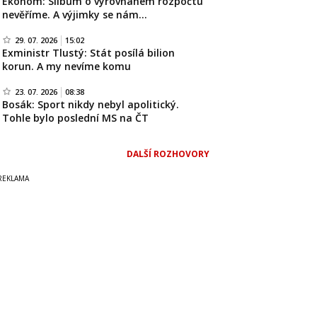
Ekonom: Slibům o vyrovnaném rozpočtu
nevěříme. A výjimky se nám…
29. 07. 2026
15:02
Exministr Tlustý: Stát posílá bilion
korun. A my nevíme komu
23. 07. 2026
08:38
Bosák: Sport nikdy nebyl apolitický.
Tohle bylo poslední MS na ČT
DALŠÍ ROZHOVORY