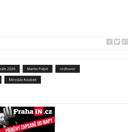
tbale 2026
Martin Pulpit
rozhovor
Miroslav Koubek