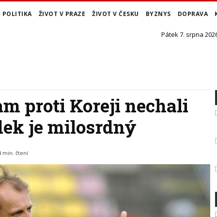
POLITIKA
ŽIVOT V PRAZE
ŽIVOT V ČESKU
BYZNYS
DOPRAVA
Pátek 7. srpna 2026
am proti Koreji nechali
ek je milosrdný
4 min. čtení