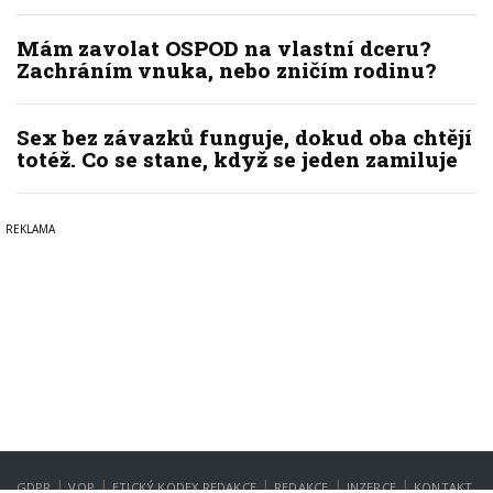
Mám zavolat OSPOD na vlastní dceru?
Zachráním vnuka, nebo zničím rodinu?
Sex bez závazků funguje, dokud oba chtějí
totéž. Co se stane, když se jeden zamiluje
|
|
|
|
|
GDPR
VOP
ETICKÝ KODEX REDAKCE
REDAKCE
INZERCE
KONTAKT