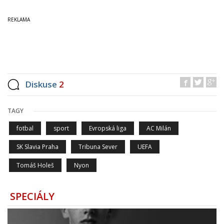
Diskuse
2
TAGY
fotbal
sport
Evropská liga
AC Milán
SK Slavia Praha
Tribuna Sever
UEFA
Tomáš Holeš
Nyon
SPECIÁLY