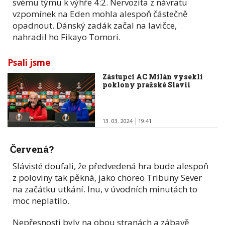
svému týmu k výhře 4:2. Nervozita z návratu
vzpomínek na Eden mohla alespoň částečně
opadnout. Dánský zadák začal na lavičce,
nahradil ho Fikayo Tomori.
Psali jsme
Zástupci AC Milán vysekli
poklony pražské Slavii
13. 03. 2024
19:41
Červená?
Slávisté doufali, že předvedená hra bude alespoň
z poloviny tak pěkná, jako choreo Tribuny Sever
na začátku utkání. Inu, v úvodních minutách to
moc neplatilo.
Nepřesnosti byly na obou stranách a zábavě