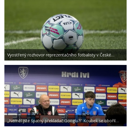
Vyostřený rozhovor reprezentačního fotbalisty v České…
„Neměl jste špatný překladač Googlu?!“ Koubek se obořil…