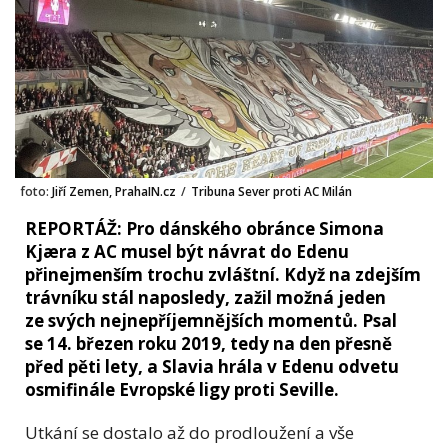
foto:
Jiří Zemen, PrahaIN.cz
/
Tribuna Sever proti AC Milán
REPORTÁŽ: Pro dánského obránce Simona
Kjæra z AC musel být návrat do Edenu
přinejmenším trochu zvláštní. Když na zdejším
trávníku stál naposledy, zažil možná jeden
ze svých nejnepříjemnějších momentů. Psal
se 14. březen roku 2019, tedy na den přesně
před pěti lety, a Slavia hrála v Edenu odvetu
osmifinále Evropské ligy proti Seville.
Utkání se dostalo až do prodloužení a vše