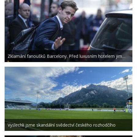
Zklamání fanoušků Barcelony. Před luxusním hotelem jim…
Vyslechli jsme skandální svědectví českého rozhodčího