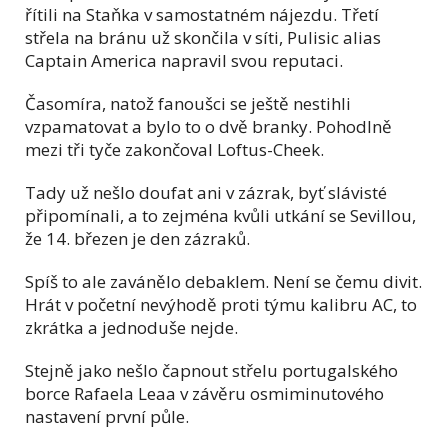
řítili na Staňka v samostatném nájezdu. Třetí
střela na bránu už skončila v síti, Pulisic alias
Captain America napravil svou reputaci.
Časomíra, natož fanoušci se ještě nestihli
vzpamatovat a bylo to o dvě branky. Pohodlně
mezi tři tyče zakončoval Loftus-Cheek.
Tady už nešlo doufat ani v zázrak, byť slávisté
připomínali, a to zejména kvůli utkání se Sevillou,
že 14. březen je den zázraků.
Spíš to ale zavánělo debaklem. Není se čemu divit.
Hrát v početní nevýhodě proti týmu kalibru AC, to
zkrátka a jednoduše nejde.
Stejně jako nešlo čapnout střelu portugalského
borce Rafaela Leaa v závěru osmiminutového
nastavení první půle.