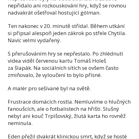
nepřidalo ani rozkouskování hry, když se rovnou
nadvakrát ošetřoval hostující gólman.
Ten nakonec v 20. minutě střídal. Během utkání
si připsal alespoň jeden zákrok po střele Chytila.
Navíc velmi vydařený.
S přerušováním hry se nepřestalo. Po zhlédnutí
videa viděl červenou kartu Tomáš Holeš
za šlapák. Na sociálních sítích se ovšem často
zmiňovalo, že vyloučení to bylo přísné.
A malér pro sešívané byl na světě.
Frustrace domácích rostla. Nemluvíme o hlučných
fanoušcích, ale o fotbalistech na hřišti. Slušný
nebyl ani kouč Trpišovský, žlutá karta ho rovněž
neminula.
Eden přežil dvakrát klinickou smrt, když se hosté