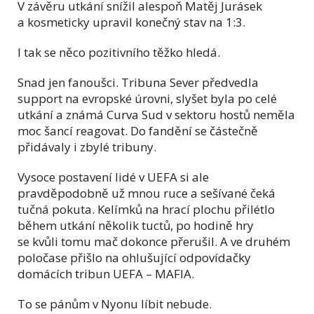
V závěru utkání snížil alespoň Matěj Jurásek
a kosmeticky upravil konečný stav na 1:3.
I tak se něco pozitivního těžko hledá.
Snad jen fanoušci. Tribuna Sever předvedla
support na evropské úrovni, slyšet byla po celé
utkání a známá Curva Sud v sektoru hostů neměla
moc šancí reagovat. Do fandění se částečně
přidávaly i zbylé tribuny.
Vysoce postavení lidé v UEFA si ale
pravděpodobně už mnou ruce a sešívané čeká
tučná pokuta. Kelímků na hrací plochu přilétlo
během utkání několik tuctů, po hodině hry
se kvůli tomu mač dokonce přerušil. A ve druhém
poločase přišlo na ohlušující odpovídačky
domácích tribun UEFA – MAFIA.
To se pánům v Nyonu líbit nebude.