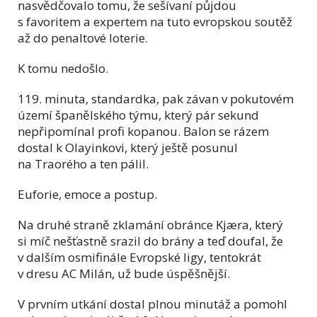
nasvědčovalo tomu, že sešívaní půjdou
s favoritem a expertem na tuto evropskou soutěž
až do penaltové loterie.
K tomu nedošlo.
119. minuta, standardka, pak závan v pokutovém
území španělského týmu, který pár sekund
nepřipomínal profi kopanou. Balon se rázem
dostal k Olayinkovi, který ještě posunul
na Traorého a ten pálil.
Euforie, emoce a postup.
Na druhé straně zklamání obránce Kjæra, který
si míč nešťastně srazil do brány a teď doufal, že
v dalším osmifinále Evropské ligy, tentokrát
v dresu AC Milán, už bude úspěšnější.
V prvním utkání dostal plnou minutáž a pomohl