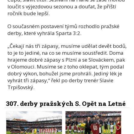
loučit s výjezdovou sezonou a doufat, že příští
ročník bude lepší.
O současném postavení týmů rozhodlo pražské
derby, které vyhrála Sparta 3:2.
„Čekají nás tři zápasy, musíme udělat devět bodů,
to je to jediné, na co se musíme soustředit. Doma
hrajeme dobré zápasy s Plzní a se Slováckem, pak
v Olomouci. Musíme se z toho oklepat, tým podal
dobrý výkon, bohužel jsme prohráli. Jediný lék je
vyhrát tři zápasy,“ řekl po derby trenér Slavie
Trpišovský.
307. derby pražských S. Opět na Letné