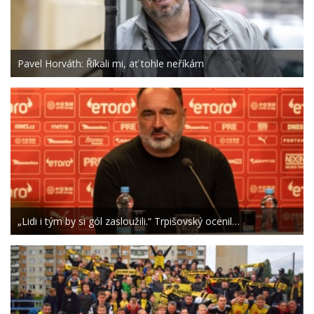
Pavel Horváth: Říkali mi, ať tohle neříkám
„Lidi i tým by si gól zasloužili.“ Trpišovský ocenil…