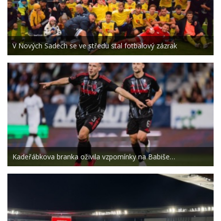
V Nových Sadech se ve středu stal fotbalový zázrak
Kadeřábkova branka oživila vzpomínky na Babiše…