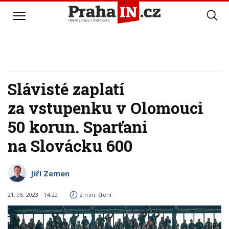
Slávisté zaplatí
za vstupenku v Olomouci
50 korun. Sparťani
na Slovácku 600
Jiří Zemen
21. 05. 2023
14:22
2 min. čtení