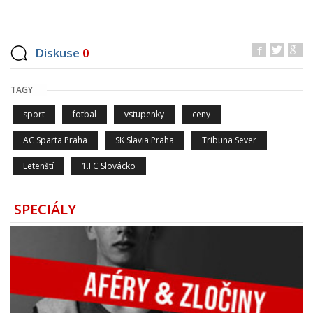
Diskuse
0
TAGY
sport
fotbal
vstupenky
ceny
AC Sparta Praha
SK Slavia Praha
Tribuna Sever
Letenští
1.FC Slovácko
SPECIÁLY