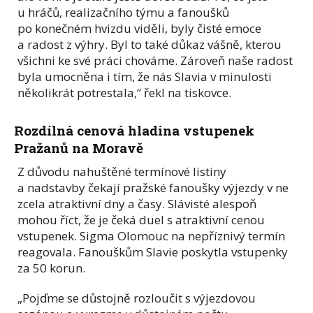
u hráčů, realizačního týmu a fanoušků
po konečném hvizdu viděli, byly čisté emoce
a radost z výhry. Byl to také důkaz vášně, kterou
všichni ke své práci chováme. Zároveň naše radost
byla umocněna i tím, že nás Slavia v minulosti
několikrát potrestala,“ řekl na tiskovce.
Rozdílná cenová hladina vstupenek
Pražanů na Moravě
Z důvodu nahuštěné termínové listiny
a nadstavby čekají pražské fanoušky výjezdy v ne
zcela atraktivní dny a časy. Slávisté alespoň
mohou říct, že je čeká duel s atraktivní cenou
vstupenek. Sigma Olomouc na nepříznivý termín
reagovala. Fanouškům Slavie poskytla vstupenky
za 50 korun.
„Pojďme se důstojně rozloučit s výjezdovou