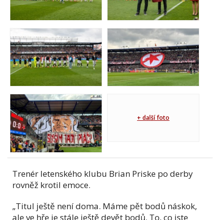
+ další foto
Trenér letenského klubu Brian Priske po derby
rovněž krotil emoce.
„Titul ještě není doma. Máme pět bodů náskok,
ale ve hře je stále ještě devět bodů. To, co jste