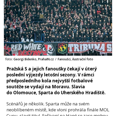
foto:
Georgi Bidenko, PrahaIN.cz
/
Fanoušci, ilustrační foto
Pražská S a jejich fanoušky čekají v úterý
poslední výjezdy letošní sezony. V rámci
předposledního kola nejvyšší fotbalové
soutěže se vydají na Moravu. Slavia
do Olomouce, Sparta do Uherského Hradiště.
Scénářů je několik. Sparta může na svém
neoblíbeném místě, kde vloni prohrála finále MOL
Cupu, slavit titul. Sešívaní na Hané se zase mohou