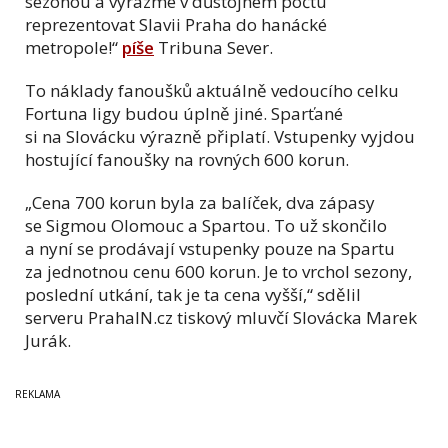
sezónou a vyrazme v důstojném počtu
reprezentovat Slavii Praha do hanácké
metropole!“
píše
Tribuna Sever.
To náklady fanoušků aktuálně vedoucího celku
Fortuna ligy budou úplně jiné. Sparťané
si na Slovácku výrazně připlatí. Vstupenky vyjdou
hostující fanoušky na rovných 600 korun.
„Cena 700 korun byla za balíček, dva zápasy
se Sigmou Olomouc a Spartou. To už skončilo
a nyní se prodávají vstupenky pouze na Spartu
za jednotnou cenu 600 korun. Je to vrchol sezony,
poslední utkání, tak je ta cena vyšší,“ sdělil
serveru PrahaIN.cz tiskový mluvčí Slovácka Marek
Jurák.