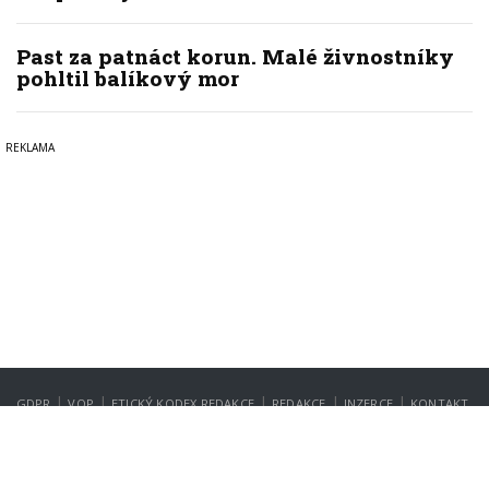
Past za patnáct korun. Malé živnostníky
pohltil balíkový mor
|
|
|
|
|
GDPR
VOP
ETICKÝ KODEX REDAKCE
REDAKCE
INZERCE
KONTAKT
NASTAVENÍ SOUKROMÍ
Copyright © 2022-2026
PrahaIN.cz