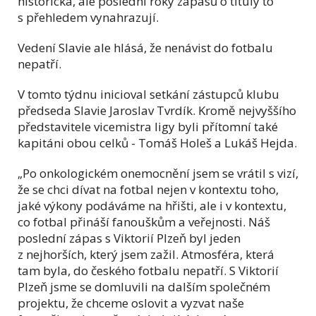
historická, ale poslední roky zápasů o tituly to
s přehledem vynahrazují.
Vedení Slavie ale hlásá, že nenávist do fotbalu
nepatří.
V tomto týdnu inicioval setkání zástupců klubu
předseda Slavie Jaroslav Tvrdík. Kromě nejvyššího
představitele vicemistra ligy byli přítomní také
kapitáni obou celků - Tomáš Holeš a Lukáš Hejda.
„Po onkologickém onemocnění jsem se vrátil s vizí,
že se chci dívat na fotbal nejen v kontextu toho,
jaké výkony podáváme na hřišti, ale i v kontextu,
co fotbal přináší fanouškům a veřejnosti. Náš
poslední zápas s Viktorií Plzeň byl jeden
z nejhorších, který jsem zažil. Atmosféra, která
tam byla, do českého fotbalu nepatří. S Viktorií
Plzeň jsme se domluvili na dalším společném
projektu, že chceme oslovit a vyzvat naše