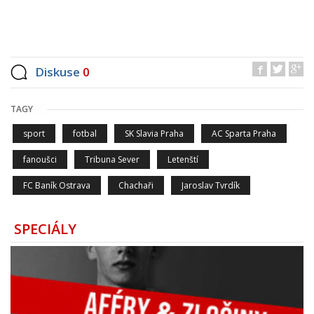
Diskuse
0
TAGY
sport
fotbal
SK Slavia Praha
AC Sparta Praha
fanoušci
Tribuna Sever
Letenští
FC Baník Ostrava
Chachaři
Jaroslav Tvrdík
SPECIÁLY