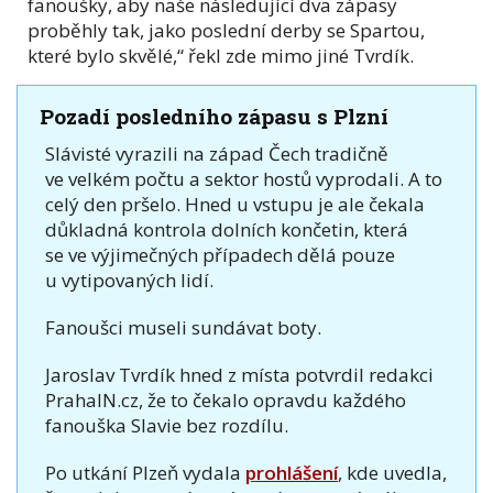
fanoušky, aby naše následující dva zápasy
proběhly tak, jako poslední derby se Spartou,
které bylo skvělé,“ řekl zde mimo jiné Tvrdík.
Pozadí posledního zápasu s Plzní
Slávisté vyrazili na západ Čech tradičně
ve velkém počtu a sektor hostů vyprodali. A to
celý den pršelo. Hned u vstupu je ale čekala
důkladná kontrola dolních končetin, která
se ve výjimečných případech dělá pouze
u vytipovaných lidí.
Fanoušci museli sundávat boty.
Jaroslav Tvrdík hned z místa potvrdil redakci
PrahaIN.cz, že to čekalo opravdu každého
fanouška Slavie bez rozdílu.
Po utkání Plzeň vydala
prohlášení
, kde uvedla,