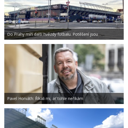
Do Prahy míří další hvězdy fotbalu. Potěšení jsou…
Pavel Horváth: Říkali mi, ať tohle neříkám