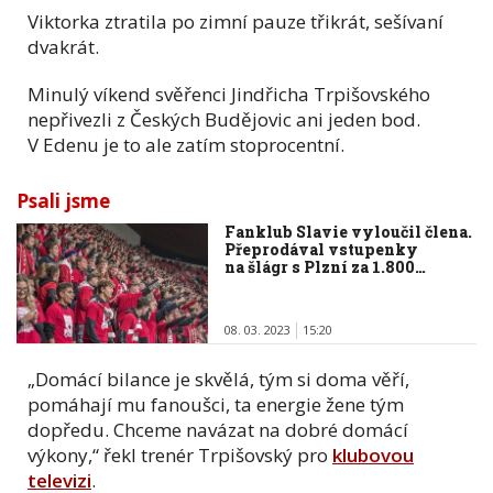
Viktorka ztratila po zimní pauze třikrát, sešívaní
dvakrát.
Minulý víkend svěřenci Jindřicha Trpišovského
nepřivezli z Českých Budějovic ani jeden bod.
V Edenu je to ale zatím stoprocentní.
Psali jsme
Fanklub Slavie vyloučil člena.
Přeprodával vstupenky
na šlágr s Plzní za 1.800…
08. 03. 2023
15:20
„Domácí bilance je skvělá, tým si doma věří,
pomáhají mu fanoušci, ta energie žene tým
dopředu. Chceme navázat na dobré domácí
výkony,“ řekl trenér Trpišovský pro
klubovou
televizi
.