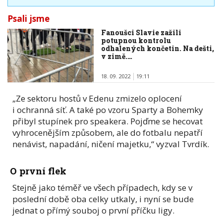
Psali jsme
Fanoušci Slavie zažili
potupnou kontrolu
odhalených končetin. Na dešti,
v zimě.…
18. 09. 2022
19:11
„Ze sektoru hostů v Edenu zmizelo oplocení
i ochranná síť. A také po vzoru Sparty a Bohemky
přibyl stupínek pro speakera. Pojďme se hecovat
vyhrocenějším způsobem, ale do fotbalu nepatří
nenávist, napadání, ničení majetku,“ vyzval Tvrdík.
O první flek
Stejně jako téměř ve všech případech, kdy se v
poslední době oba celky utkaly, i nyní se bude
jednat o přímý souboj o první příčku ligy.