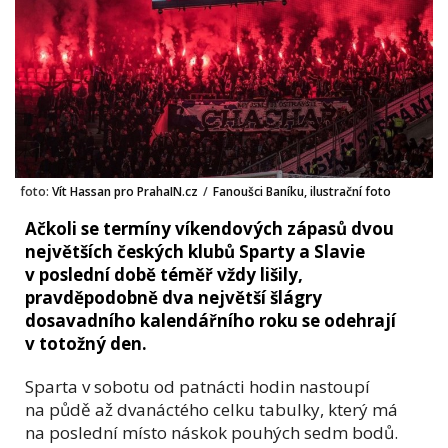
foto:
Vít Hassan pro PrahaIN.cz
/
Fanoušci Baníku, ilustrační foto
Ačkoli se termíny víkendových zápasů dvou
největších českých klubů Sparty a Slavie
v poslední době téměř vždy lišily,
pravděpodobně dva největší šlágry
dosavadního kalendářního roku se odehrají
v totožný den.
Sparta v sobotu od patnácti hodin nastoupí
na půdě až dvanáctého celku tabulky, který má
na poslední místo náskok pouhých sedm bodů.