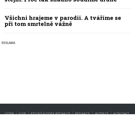
Všichni hrajeme v parodii. A tváříme se
při tom smrtelně vážně
|
|
|
|
|
GDPR
VOP
ETICKÝ KODEX REDAKCE
REDAKCE
INZERCE
KONTAKT
NASTAVENÍ SOUKROMÍ
Copyright © 2022-2026
PrahaIN.cz