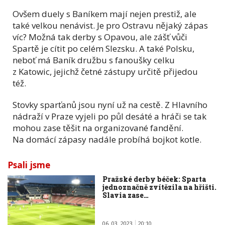
Ovšem duely s Baníkem mají nejen prestiž, ale
také velkou nenávist. Je pro Ostravu nějaký zápas
víc? Možná tak derby s Opavou, ale zášť vůči
Spartě je cítit po celém Slezsku. A také Polsku,
neboť má Baník družbu s fanoušky celku
z Katowic, jejichž četné zástupy určitě přijedou
též.
Stovky sparťanů jsou nyní už na cestě. Z Hlavního
nádraží v Praze vyjeli po půl desáté a hráči se tak
mohou zase těšit na organizované fandění.
Na domácí zápasy nadále probíhá bojkot kotle.
Psali jsme
Pražské derby béček: Sparta
jednoznačně zvítězila na hřišti.
Slavia zase…
06. 03. 2023
20:10