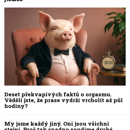
Deset překvapivých faktů o orgasmu.
Věděli jste, že prase vydrží vrcholit až půl
hodiny?
My jsme každý jiný. Oni jsou všichni
stejní. Proč tak snadno soudíme druhé