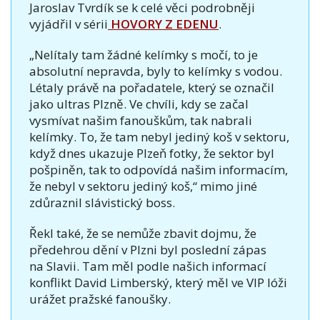
Jaroslav Tvrdík se k celé věci podrobněji
vyjádřil v sérii
HOVORY Z EDENU
.
„Nelítaly tam žádné kelímky s močí, to je
absolutní nepravda, byly to kelímky s vodou.
Létaly právě na pořadatele, který se označil
jako ultras Plzně. Ve chvíli, kdy se začal
vysmívat našim fanouškům, tak nabrali
kelímky. To, že tam nebyl jediný koš v sektoru,
když dnes ukazuje Plzeň fotky, že sektor byl
pošpiněn, tak to odpovídá našim informacím,
že nebyl v sektoru jediný koš,“ mimo jiné
zdůraznil slávistický boss.
Řekl také, že se nemůže zbavit dojmu, že
předehrou dění v Plzni byl poslední zápas
na Slavii. Tam měl podle našich informací
konflikt David Limberský, který měl ve VIP lóži
urážet pražské fanoušky.