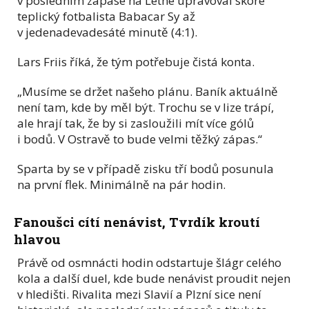
v posledním zápase na Letné upravoval skóre
teplický fotbalista Babacar Sy až
v jedenadevadesáté minutě (4:1).
Lars Friis říká, že tým potřebuje čistá konta.
„Musíme se držet našeho plánu. Baník aktuálně
není tam, kde by měl být. Trochu se v lize trápí,
ale hrají tak, že by si zasloužili mít více gólů
i bodů. V Ostravě to bude velmi těžký zápas.“
Sparta by se v případě zisku tří bodů posunula
na první flek. Minimálně na pár hodin.
Fanoušci cítí nenávist, Tvrdík kroutí
hlavou
Právě od osmnácti hodin odstartuje šlágr celého
kola a další duel, kde bude nenávist proudit nejen
v hledišti. Rivalita mezi Slavií a Plzní sice není