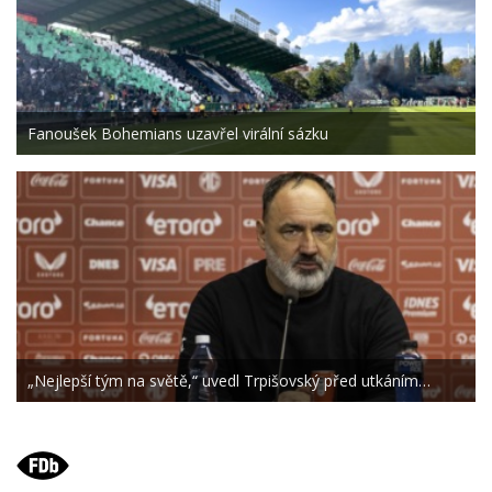
Fanoušek Bohemians uzavřel virální sázku
„Nejlepší tým na světě,“ uvedl Trpišovský před utkáním…