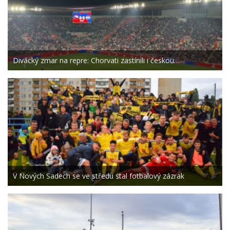
Divácký zmar na repre: Chorvati zastínili i českou…
V Nových Sadech se ve středu stal fotbalový zázrak