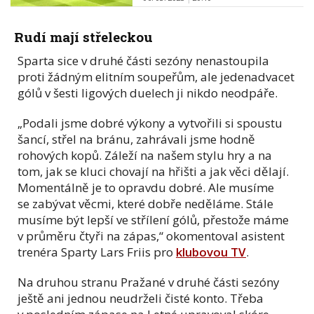
Rudí mají střeleckou
Sparta sice v druhé části sezóny nenastoupila
proti žádným elitním soupeřům, ale jedenadvacet
gólů v šesti ligových duelech ji nikdo neodpáře.
„Podali jsme dobré výkony a vytvořili si spoustu
šancí, střel na bránu, zahrávali jsme hodně
rohových kopů. Záleží na našem stylu hry a na
tom, jak se kluci chovají na hřišti a jak věci dělají.
Momentálně je to opravdu dobré. Ale musíme
se zabývat věcmi, které dobře neděláme. Stále
musíme být lepší ve střílení gólů, přestože máme
v průměru čtyři na zápas,“ okomentoval asistent
trenéra Sparty Lars Friis pro
klubovou TV
.
Na druhou stranu Pražané v druhé části sezóny
ještě ani jednou neudrželi čisté konto. Třeba