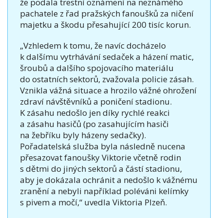
že podala trestní oznámení na neznámého
pachatele z řad pražských fanoušků za ničení
majetku a škodu přesahující 200 tisíc korun.
„Vzhledem k tomu, že navíc docházelo
k dalšímu vytrhávání sedaček a házení matic,
šroubů a dalšího spojovacího materiálu
do ostatních sektorů, zvažovala policie zásah.
Vznikla vážná situace a hrozilo vážné ohrožení
zdraví návštěvníků a poničení stadionu.
K zásahu nedošlo jen díky rychlé reakci
a zásahu hasičů (po zasahujícím hasiči
na žebříku byly házeny sedačky).
Pořadatelská služba byla následně nucena
přesazovat fanoušky Viktorie včetně rodin
s dětmi do jiných sektorů a částí stadionu,
aby je dokázala ochránit a nedošlo k vážnému
zranění a nebyli například poléváni kelímky
s pivem a močí,“ uvedla Viktoria Plzeň.